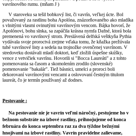
vavrínového rumu. (mňam J )
V staroveku sa tešil bobkový list, či vavrín, veľkej úcte. Bol
považovaný za rastlinu boha Apolóna, znázorňovaného ako mladíka
s vlnitými vlasmi ovinutými vavrínovým vencom. Bájka hovorí, že
Apolónovi, bohu slnka, sa zapáčila krásna nymfa Dafné, ktorá bola
premenená vo vavrínový strom. Preslávená delfská veštkyňa Pythia
vydávala svoje proroctvá zrejme vďaka tomu, že kňažka prežúvala
tuhé vavrínové listy a sedela na trojnožke ovenčenej vavrínom. V
stredoveku dostávali mladí doktori, keď zložili úspešne skúšky,
vence z vetvičiek vavrínu. Hovorili si "Bocca Laureáti" a z tohto
pomenovania sa časom a skomolením zrodilo (slovenské)
pomenovanie "bakalár". Tiež básnici, umelci a proroci boli
dekorovaní vavrínovými vencami a oslovovaní čestným titulom
laureát, čo je termín používaný až dodnes.
Pestovanie :
Na pestovanie nie je vavrín veľmi náročný, pestujeme ho v
bežnom substráte na izbové rastliny, prihnojujeme od konca
februára do konca septembra raz za dva týždne bežnými
hnojivami na izbové rastliny. Vavrín pravidelne zalievame,