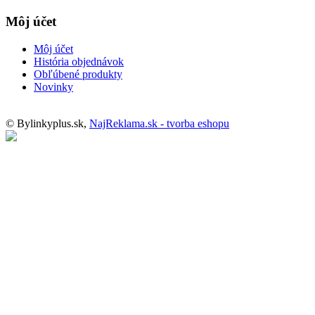
Môj účet
Môj účet
História objednávok
Obľúbené produkty
Novinky
© Bylinkyplus.sk,
NajReklama.sk - tvorba eshopu