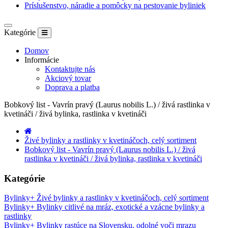
Príslušenstvo, náradie a pomôcky na pestovanie byliniek
Kategórie
Domov
Informácie
Kontaktujte nás
Akciový tovar
Doprava a platba
Bobkový list - Vavrín pravý (Laurus nobilis L.) / živá rastlinka v
kvetináči / živá bylinka, rastlinka v kvetináči
Živé bylinky a rastlinky v kvetináčoch, celý sortiment
Bobkový list - Vavrín pravý (Laurus nobilis L.) / živá
rastlinka v kvetináči / živá bylinka, rastlinka v kvetináči
Kategórie
Bylinky
+
Živé bylinky a rastlinky v kvetináčoch, celý sortiment
Bylinky
+
Bylinky citlivé na mráz, exotické a vzácne bylinky a
rastlinky
Bylinky
+
Bylinky rastúce na Slovensku, odolné voči mrazu