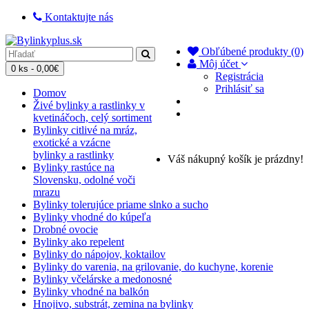
Kontaktujte nás
Obľúbené produkty (0)
Môj účet
0 ks - 0,00€
Registrácia
Prihlásiť sa
Domov
Živé bylinky a rastlinky v
kvetináčoch, celý sortiment
Bylinky citlivé na mráz,
exotické a vzácne
bylinky a rastlinky
Váš nákupný košík je prázdny!
Bylinky rastúce na
Slovensku, odolné voči
mrazu
Bylinky tolerujúce priame slnko a sucho
Bylinky vhodné do kúpeľa
Drobné ovocie
Bylinky ako repelent
Bylinky do nápojov, koktailov
Bylinky do varenia, na grilovanie, do kuchyne, korenie
Bylinky včelárske a medonosné
Bylinky vhodné na balkón
Hnojivo, substrát, zemina na bylinky