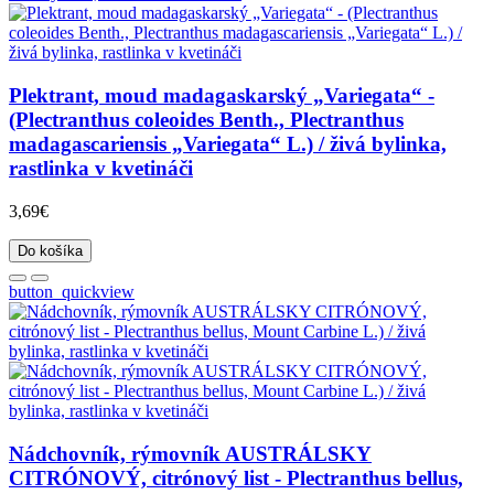
Plektrant, moud madagaskarský „Variegata“ -
(Plectranthus coleoides Benth., Plectranthus
madagascariensis „Variegata“ L.) / živá bylinka,
rastlinka v kvetináči
3,69€
Do košíka
button_quickview
Nádchovník, rýmovník AUSTRÁLSKY
CITRÓNOVÝ, citrónový list - Plectranthus bellus,