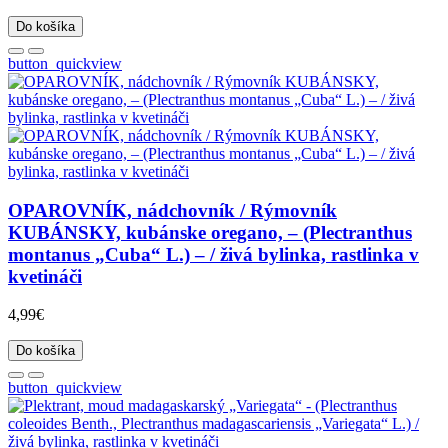
Do košíka
button_quickview
OPAROVNÍK, nádchovník / Rýmovník
KUBÁNSKY, kubánske oregano, – (Plectranthus
montanus „Cuba“ L.) – / živá bylinka, rastlinka v
kvetináči
4,99€
Do košíka
button_quickview