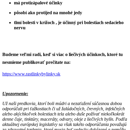
má protizápalové účinky
pôsobí ako protijed na mnohé jedy
tlmí bolesti v krížoch , je účinný pri bolestiach sedacieho
nervu
Budeme veľmi radi, keď si viac o liečivých účinkoch, ktoré tu
nesmieme publikovať prečítate na:
https://www.rastlinkybylinky.sk
Upozornenie:
Už naši predkovia, ktorí boli múdri a nezaťažení súčasnou dobou
odporúčali pri ťažkostiach či už žalúdočných, črevných, infekčných
alebo akýchkoľvek bolestiach tela alebo duše požívať niekoľkokrát
denne čaje, tinktúry, maceráty, odvary, oleje z liečivých bylín. Podľa
aktuálnej európskej legislatívy sa však takéto odporúčania považujú
za zdravotné tvrdenia, ktoré musia byť vedecky dokázané a nemôžu