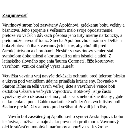
Zaujímavosť
Vavrínový strom bol zasvätený Apolónovi, gréckemu bohu veštby a
básnictva. Jeho spojenie s veštením malo svoje opodstatnenie,
pretože vo väčších dávkach pôsobia jeho listy mierne narkoticky, a
preto môže navodiť tranz. Strecha Apollónovho chrámu v Delfách
bola zhotovená iba z vavrínových listov, aby chránili pred
čarodejníctvom a chorobami. Neskôr sa vavrínový veniec stal
symbolom dokonalosti a korunovali sa ním básnici a atléti. Z
latinského slovného spojenia 'laurea Coronati', čiže korunovať
vavrínom, vznikol dnešný výraz laureát.
Vetvička vavrínu vraj navyše dokázala ochrániť pred úderom blesku
a ukrytá pod vankúšom údajne prinášala krásne sny. Rovnako v
Starom Ríme sa tešil vavrín veľkej úcte a vavrínové vence boli
ozdobou Cézara a veľkých vojvodcov. Bobkový list je často
využívaný ako okrasná rastlina , robia sa z neho rôzne ihlany , gule
na kmienku a pod. Ľahko narkotické účinky čerstvých listov boli
žiaduce pre kňažky a preto pred veštbami žuvali jeho listy.
Vavrín bol zasvätený aj Apollonovho synovi Aeskulapovi, bohu
lekárstva, a užíval sa najmä ako prevencia proti moru. Vavrínový
olej je súčasťou mnohých parfumov a používa sa k výrobe