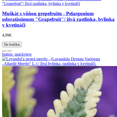
Muškát s vôňou grepefruitu - Pelargonium
odoratissimum "Grapefruit"/ živá rastlinka, bylinka
v kvetináči
4,99€
Do košíka
button_quickview