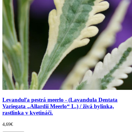
Levanduľa pestrá meerlo - (Lavandula Dentata
Variegata „Allardii Meerlo“ L.) / živá bylinka,
rastlinka v kvetináči.
4,69€