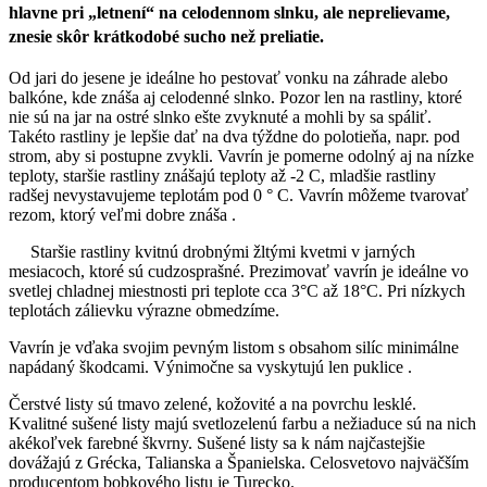
hlavne pri „letnení“ na celodennom slnku, ale neprelievame,
znesie skôr krátkodobé sucho než preliatie.
Od jari do jesene je ideálne ho pestovať vonku na záhrade alebo
balkóne, kde znáša aj celodenné slnko. Pozor len na rastliny, ktoré
nie sú na jar na ostré slnko ešte zvyknuté a mohli by sa spáliť.
Takéto rastliny je lepšie dať na dva týždne do polotieňa, napr. pod
strom, aby si postupne zvykli. Vavrín je pomerne odolný aj na nízke
teploty, staršie rastliny znášajú teploty až -2 C, mladšie rastliny
radšej nevystavujeme teplotám pod 0 ° C. Vavrín môžeme tvarovať
rezom, ktorý veľmi dobre znáša .
Staršie rastliny kvitnú drobnými žltými kvetmi v jarných
mesiacoch, ktoré sú cudzosprašné. Prezimovať vavrín je ideálne vo
svetlej chladnej miestnosti pri teplote cca 3°C až 18°C. Pri nízkych
teplotách zálievku výrazne obmedzíme.
Vavrín je vďaka svojim pevným listom s obsahom silíc minimálne
napádaný škodcami. Výnimočne sa vyskytujú len puklice .
Čerstvé listy sú tmavo zelené, kožovité a na povrchu lesklé.
Kvalitné sušené listy majú svetlozelenú farbu a nežiaduce sú na nich
akékoľvek farebné škvrny. Sušené listy sa k nám najčastejšie
dovážajú z Grécka, Talianska a Španielska. Celosvetovo najväčším
producentom bobkového listu je Turecko.