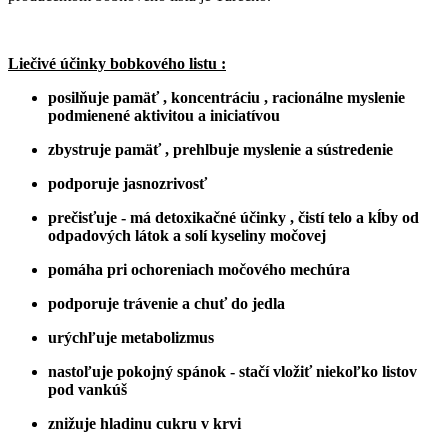
Liečivé účinky bobkového listu :
posilňuje pamäť , koncentráciu , racionálne myslenie
podmienené aktivitou a iniciatívou
zbystruje pamäť , prehlbuje myslenie a sústredenie
podporuje jasnozrivosť
prečisťuje - má detoxikačné účinky , čistí telo a kĺby od
odpadových látok a solí kyseliny močovej
pomáha pri ochoreniach močového mechúra
podporuje trávenie a chuť do jedla
urýchľuje metabolizmus
nastoľuje pokojný spánok - stačí vložiť niekoľko listov
pod vankúš
znižuje hladinu cukru v krvi