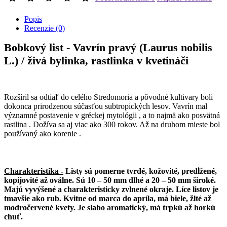
Popis
Recenzie (0)
Bobkový list - Vavrín pravý (Laurus nobilis
L.) / živá bylinka, rastlinka v kvetináči
Rozšíril sa odtiaľ do celého Stredomoria a pôvodné kultivary boli
dokonca prirodzenou súčasťou subtropických lesov. Vavrín mal
významné postavenie v gréckej mytológii , a to najmä ako posvätná
rastlina . Dožíva sa aj viac ako 300 rokov. Až na druhom mieste bol
používaný ako korenie .
Charakteristika -
Listy sú pomerne tvrdé, kožovité, predĺžené,
kopijovité až oválne. Sú 10 – 50 mm dlhé a 20 – 50 mm široké.
Majú vyvýšené a charakteristicky zvlnené okraje. Líce listov je
tmavšie ako rub. Kvitne od marca do apríla, má biele, žlté až
modročervené kvety. Je slabo aromatický, má trpkú až horkú
chuť.