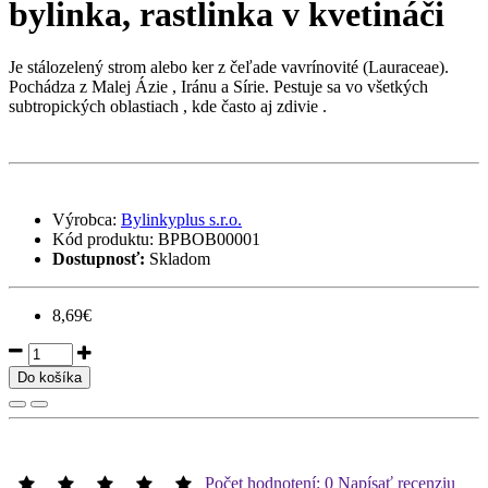
bylinka, rastlinka v kvetináči
Je stálozelený strom alebo ker z čeľade vavrínovité (Lauraceae).
Pochádza z Malej Ázie , Iránu a Sírie. Pestuje sa vo všetkých
subtropických oblastiach , kde často aj zdivie .
Výrobca:
Bylinkyplus s.r.o.
Kód produktu:
BPBOB00001
Dostupnosť:
Skladom
8,69€
Do košíka
Počet hodnotení: 0
Napísať recenziu