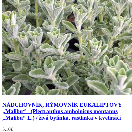
NÁDCHOVNÍK, RÝMOVNÍK EUKALIPTOVÝ
„Malibu“ - (Plectranthus amboinicus montanus
„Malibu“ L.) / živá bylinka, rastlinka v kvetináči
5,10€