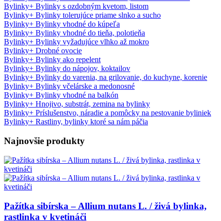
Bylinky
+
Bylinky s ozdobným kvetom, listom
Bylinky
+
Bylinky tolerujúce priame slnko a sucho
Bylinky
+
Bylinky vhodné do kúpeľa
Bylinky
+
Bylinky vhodné do tieňa, polotieňa
Bylinky
+
Bylinky vyžadujúce vlhko až mokro
Bylinky
+
Drobné ovocie
Bylinky
+
Bylinky ako repelent
Bylinky
+
Bylinky do nápojov, koktailov
Bylinky
+
Bylinky do varenia, na grilovanie, do kuchyne, korenie
Bylinky
+
Bylinky včelárske a medonosné
Bylinky
+
Bylinky vhodné na balkón
Bylinky
+
Hnojivo, substrát, zemina na bylinky
Bylinky
+
Príslušenstvo, náradie a pomôcky na pestovanie byliniek
Bylinky
+
Rastliny, bylinky ktoré sa nám páčia
Najnovšie produkty
Pažítka sibírska – Allium nutans L. / živá bylinka,
rastlinka v kvetináči