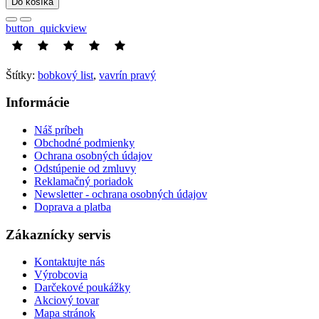
Do košíka
button_quickview
Štítky:
bobkový list
,
vavrín pravý
Informácie
Náš príbeh
Obchodné podmienky
Ochrana osobných údajov
Odstúpenie od zmluvy
Reklamačný poriadok
Newsletter - ochrana osobných údajov
Doprava a platba
Zákaznícky servis
Kontaktujte nás
Výrobcovia
Darčekové poukážky
Akciový tovar
Mapa stránok