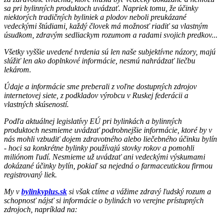
sa pri bylinných produktoch uvádzať. Napriek tomu, že účinky
niektorých tradičných byliniek a plodov neboli preukázané
vedeckými štúdiami, každý človek má možnosť riadiť sa vlastným
úsudkom, zdravým sedliackym rozumom a radami svojich predkov...
Všetky vyššie uvedené tvrdenia sú len naše subjektívne názory, majú
slúžiť len ako doplnkové informácie, nesmú nahrádzať liečbu
lekárom.
Údaje a informácie sme preberali z voľne dostupných zdrojov
internetovej siete, z podkladov výrobcu v Ruskej federácii a
vlastných skúseností.
Podľa aktuálnej legislatívy EÚ pri bylinkách a bylinných
produktoch nesmieme uvádzať podrobnejšie informácie, ktoré by v
nás mohli vzbudiť dojem zdravotného alebo liečebného účinku bylín
- hoci sa konkrétne bylinky používajú stovky rokov a pomohli
miliónom ľudí. Nesmieme už uvádzať ani vedeckými výskumami
dokázané účinky bylín, pokiaľ sa nejedná o farmaceutickou firmou
registrovaný liek.
My v
bylinkyplus.sk
si však ctíme a vážime zdravý ľudský rozum a
schopnosť nájsť si informácie o bylinách vo verejne prístupných
zdrojoch, napríklad na: