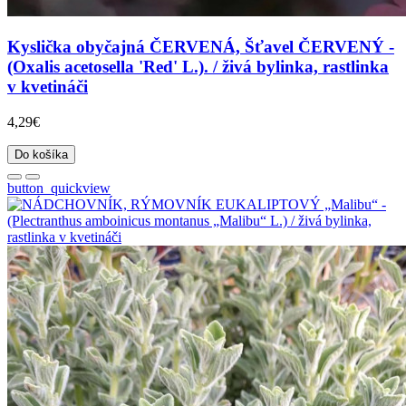
Kyslička obyčajná ČERVENÁ, Šťavel ČERVENÝ -
(Oxalis acetosella 'Red' L.). / živá bylinka, rastlinka
v kvetináči
4,29€
Do košíka
button_quickview