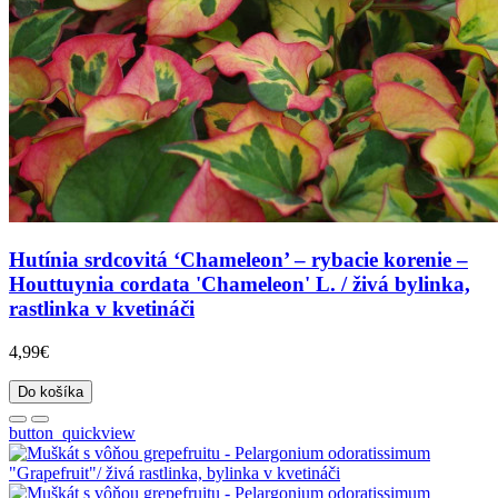
Hutínia srdcovitá ‘Chameleon’ – rybacie korenie –
Houttuynia cordata 'Chameleon' L. / živá bylinka,
rastlinka v kvetináči
4,99€
Do košíka
button_quickview