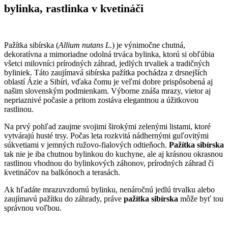
bylinka, rastlinka v kvetináči
Pažítka sibírska (
Allium nutans L.
) je výnimočne chutná,
dekoratívna a mimoriadne odolná trváca bylinka, ktorú si obľúbia
všetci milovníci prírodných záhrad, jedlých trvaliek a tradičných
byliniek. Táto zaujímavá sibírska pažítka pochádza z drsnejších
oblastí Ázie a Sibíri, vďaka čomu je veľmi dobre prispôsobená aj
našim slovenským podmienkam. Výborne znáša mrazy, vietor aj
nepriaznivé počasie a pritom zostáva elegantnou a úžitkovou
rastlinou.
Na prvý pohľad zaujme svojimi širokými zelenými listami, ktoré
vytvárajú husté trsy. Počas leta rozkvitá nádhernými guľovitými
súkvetiami v jemných ružovo-fialových odtieňoch.
Pažítka sibírska
tak nie je iba chutnou bylinkou do kuchyne, ale aj krásnou okrasnou
rastlinou vhodnou do bylinkových záhonov, prírodných záhrad či
kvetináčov na balkónoch a terasách.
Ak hľadáte mrazuvzdornú bylinku, nenáročnú jedlú trvalku alebo
zaujímavú pažítku do záhrady, práve
pažítka sibírska
môže byť tou
správnou voľbou.