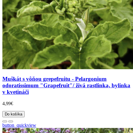
Muškát s vôňou grepefruitu - Pelargonium
odoratissimum "Grapefruit"/ živá rastlinka, bylinka
v kvetináči
4,99€
Do košíka
button_quickview