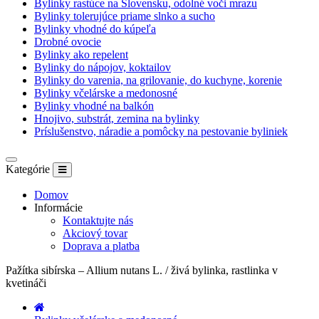
Bylinky rastúce na Slovensku, odolné voči mrazu
Bylinky tolerujúce priame slnko a sucho
Bylinky vhodné do kúpeľa
Drobné ovocie
Bylinky ako repelent
Bylinky do nápojov, koktailov
Bylinky do varenia, na grilovanie, do kuchyne, korenie
Bylinky včelárske a medonosné
Bylinky vhodné na balkón
Hnojivo, substrát, zemina na bylinky
Príslušenstvo, náradie a pomôcky na pestovanie byliniek
Kategórie
Domov
Informácie
Kontaktujte nás
Akciový tovar
Doprava a platba
Pažítka sibírska – Allium nutans L. / živá bylinka, rastlinka v
kvetináči