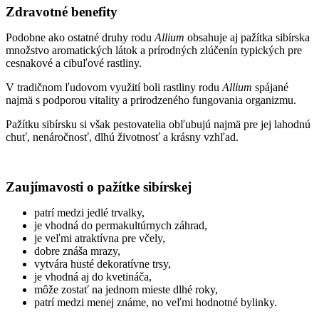
Zdravotné benefity
Podobne ako ostatné druhy rodu
Allium
obsahuje aj pažítka sibírska
množstvo aromatických látok a prírodných zlúčenín typických pre
cesnakové a cibuľové rastliny.
V tradičnom ľudovom využití boli rastliny rodu
Allium
spájané
najmä s podporou vitality a prirodzeného fungovania organizmu.
Pažítku sibírsku si však pestovatelia obľubujú najmä pre jej lahodnú
chuť, nenáročnosť, dlhú životnosť a krásny vzhľad.
Zaujímavosti o pažítke sibírskej
patrí medzi jedlé trvalky,
je vhodná do permakultúrnych záhrad,
je veľmi atraktívna pre včely,
dobre znáša mrazy,
vytvára husté dekoratívne trsy,
je vhodná aj do kvetináča,
môže zostať na jednom mieste dlhé roky,
patrí medzi menej známe, no veľmi hodnotné bylinky.