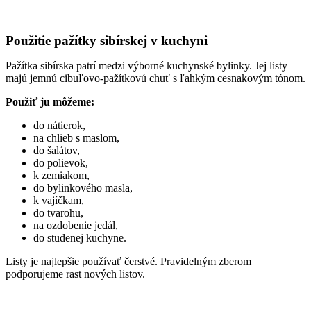
Použitie pažítky sibírskej v kuchyni
Pažítka sibírska patrí medzi výborné kuchynské bylinky. Jej listy
majú jemnú cibuľovo-pažítkovú chuť s ľahkým cesnakovým tónom.
Použiť ju môžeme:
do nátierok,
na chlieb s maslom,
do šalátov,
do polievok,
k zemiakom,
do bylinkového masla,
k vajíčkam,
do tvarohu,
na ozdobenie jedál,
do studenej kuchyne.
Listy je najlepšie používať čerstvé. Pravidelným zberom
podporujeme rast nových listov.