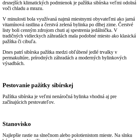
drsnejších klimatických podmienok je pažítka sibírska veľmi odolná
voči chladu a mrazu.
V minulosti bola využívaná najmä miestnymi obyvateľmi ako jarná
vitamínová rastlina a čerstvá zelená bylinka po dlhej zime. Čerstvé
listy boli cenným zdrojom chuti aj spestrenia jedálnička. V
tradičných vidieckych záhradách mala podobné miesto ako klasická
pažítka či cibuľa.
Dnes patrí sibírska pažítka medzi obľúbené jedlé trvalky v
permakultúre, prírodných záhradách a moderných bylinkových
výsadbách.
Pestovanie pažítky sibírskej
Pažítka sibírska je veľmi nenáročná bylinka vhodná aj pre
začínajúcich pestovateľov.
Stanovisko
Najlepšie rastie na slnečnom alebo polotienistom mieste. Na slnku