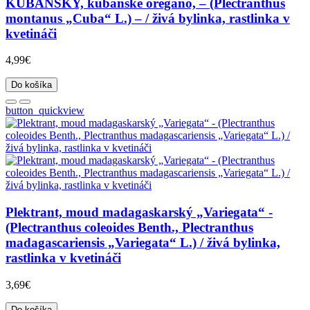
KUBÁNSKY, kubánske oregano, – (Plectranthus
montanus „Cuba“ L.) – / živá bylinka, rastlinka v
kvetináči
4,99€
Do košíka
button_quickview
Plektrant, moud madagaskarský „Variegata“ -
(Plectranthus coleoides Benth., Plectranthus
madagascariensis „Variegata“ L.) / živá bylinka,
rastlinka v kvetináči
3,69€
Do košíka