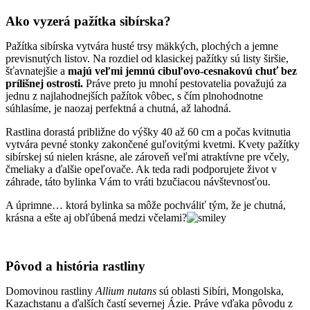
Ako vyzerá pažítka sibírska?
Pažítka sibírska vytvára husté trsy mäkkých, plochých a jemne
previsnutých listov. Na rozdiel od klasickej pažítky sú listy širšie,
šťavnatejšie a
majú veľmi jemnú cibuľovo-cesnakovú chuť bez
prílišnej ostrosti.
Práve preto ju mnohí pestovatelia považujú za
jednu z najlahodnejších pažítok vôbec, s čím plnohodnotne
súhlasíme, je naozaj perfektná a chutná, až lahodná.
Rastlina dorastá približne do výšky 40 až 60 cm a počas kvitnutia
vytvára pevné stonky zakončené guľovitými kvetmi. Kvety pažítky
sibírskej sú nielen krásne, ale zároveň veľmi atraktívne pre včely,
čmeliaky a ďalšie opeľovače. Ak teda radi podporujete život v
záhrade, táto bylinka Vám to vráti bzučiacou návštevnosťou.
A úprimne… ktorá bylinka sa môže pochváliť tým, že je chutná,
krásna a ešte aj obľúbená medzi včelami?
Pôvod a história rastliny
Domovinou rastliny
Allium nutans
sú oblasti Sibíri, Mongolska,
Kazachstanu a ďalších častí severnej Ázie. Práve vďaka pôvodu z