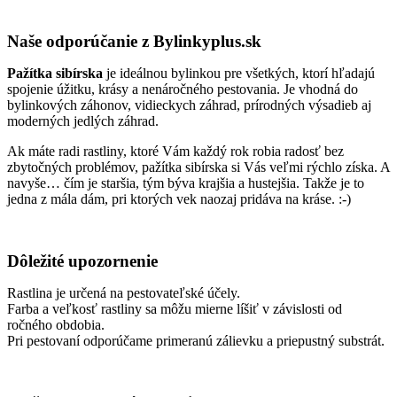
Naše odporúčanie z Bylinkyplus.sk
Pažítka sibírska
je ideálnou bylinkou pre všetkých, ktorí hľadajú
spojenie úžitku, krásy a nenáročného pestovania. Je vhodná do
bylinkových záhonov, vidieckych záhrad, prírodných výsadieb aj
moderných jedlých záhrad.
Ak máte radi rastliny, ktoré Vám každý rok robia radosť bez
zbytočných problémov, pažítka sibírska si Vás veľmi rýchlo získa. A
navyše… čím je staršia, tým býva krajšia a hustejšia. Takže je to
jedna z mála dám, pri ktorých vek naozaj pridáva na kráse. :-)
Dôležité upozornenie
Rastlina je určená na pestovateľské účely.
Farba a veľkosť rastliny sa môžu mierne líšiť v závislosti od
ročného obdobia.
Pri pestovaní odporúčame primeranú zálievku a priepustný substrát.