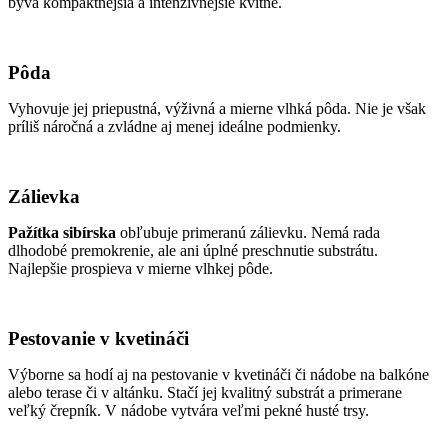
býva kompaktnejšia a intenzívnejšie kvitne.
Pôda
Vyhovuje jej priepustná, výživná a mierne vlhká pôda. Nie je však
príliš náročná a zvládne aj menej ideálne podmienky.
Zálievka
Pažítka sibírska
obľubuje primeranú zálievku. Nemá rada
dlhodobé premokrenie, ale ani úplné preschnutie substrátu.
Najlepšie prospieva v mierne vlhkej pôde.
Pestovanie v kvetináči
Výborne sa hodí aj na pestovanie v kvetináči či nádobe na balkóne
alebo terase či v altánku. Stačí jej kvalitný substrát a primerane
veľký črepník. V nádobe vytvára veľmi pekné husté trsy.