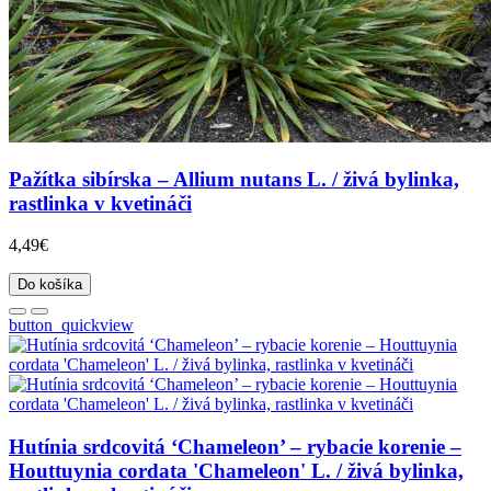
Pažítka sibírska – Allium nutans L. / živá bylinka,
rastlinka v kvetináči
4,49€
Do košíka
button_quickview
Hutínia srdcovitá ‘Chameleon’ – rybacie korenie –
Houttuynia cordata 'Chameleon' L. / živá bylinka,