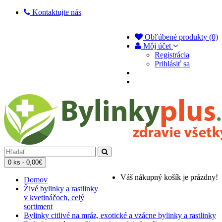
Kontaktujte nás
Obľúbené produkty (0)
Môj účet
Registrácia
Prihlásiť sa
0 ks - 0,00€
Váš nákupný košík je prázdny!
Domov
Živé bylinky a rastlinky
v kvetináčoch, celý
sortiment
Bylinky citlivé na mráz, exotické a vzácne bylinky a rastlinky