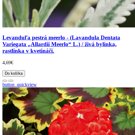
Levanduľa pestrá meerlo - (Lavandula Dentata
Variegata „Allardii Meerlo“ L.) / živá bylinka,
rastlinka v kvetináči.
4,69€
Do košíka
button_quickview