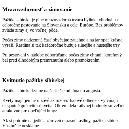
Mrazuvzdornosť a zimovanie
Pažítka sibírska je plne mrazuvzdorná trváca bylinka vhodná na
celoročné pestovanie na Slovensku a celej Európe. Bez problémov
zvláda zimy aj vo voľnej pôde.
Počas zimy nadzemná časť obyčajne zatiahne a na jar opäť krásne
vyraší. Rastlina si tak každoročne buduje silnejšie a hustejšie trsy.
Pri pestovaní v nádobe odporúčame počas zimy chrániť koreňový
bal pred dlhodobým premrznutím alebo premokrením.
Kvitnutie pažítky sibírskej
Pažítka sibírska kvitne najčastejšie od júna do augusta.
Kvety majú jemné ružové až ružovo-fialové odtiene a vytvárajú
elegantné guľovité súkvetia. Okrem dekoratívnej hodnoty sú veľmi
atraktívne pre opeľujúci hmyz.
Ak si potrpíte na jedlé a zároveň okrasné rastliny, pažítka sibírska
Vás určite nesklame.