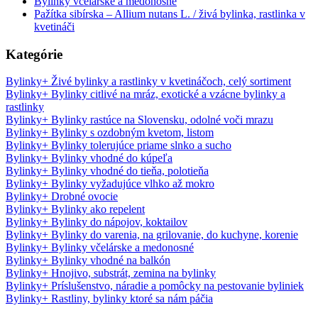
Bylinky včelárske a medonosné
Pažítka sibírska – Allium nutans L. / živá bylinka, rastlinka v
kvetináči
Kategórie
Bylinky
+
Živé bylinky a rastlinky v kvetináčoch, celý sortiment
Bylinky
+
Bylinky citlivé na mráz, exotické a vzácne bylinky a
rastlinky
Bylinky
+
Bylinky rastúce na Slovensku, odolné voči mrazu
Bylinky
+
Bylinky s ozdobným kvetom, listom
Bylinky
+
Bylinky tolerujúce priame slnko a sucho
Bylinky
+
Bylinky vhodné do kúpeľa
Bylinky
+
Bylinky vhodné do tieňa, polotieňa
Bylinky
+
Bylinky vyžadujúce vlhko až mokro
Bylinky
+
Drobné ovocie
Bylinky
+
Bylinky ako repelent
Bylinky
+
Bylinky do nápojov, koktailov
Bylinky
+
Bylinky do varenia, na grilovanie, do kuchyne, korenie
Bylinky
+
Bylinky včelárske a medonosné
Bylinky
+
Bylinky vhodné na balkón
Bylinky
+
Hnojivo, substrát, zemina na bylinky
Bylinky
+
Príslušenstvo, náradie a pomôcky na pestovanie byliniek
Bylinky
+
Rastliny, bylinky ktoré sa nám páčia