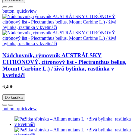
button_quickview
Nádchovník, rýmovník AUSTRÁLSKY
CITRÓNOVÝ, citrónový list - Plectranthus bellus,
Mount Carbine L.) / živá bylinka, rastlinka v
kvetináči
6,49€
Do košíka
button_quickview