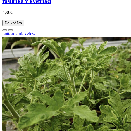
rastlinka v kvetináči
4,99€
Do košíka
button_quickview