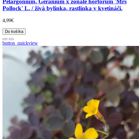
Pelargonium, Geranium x zonale hortorum 'Mrs
Pollock' L. / živá bylinka, rastlinka v kvetináči.
4,99€
Do košíka
button_quickview