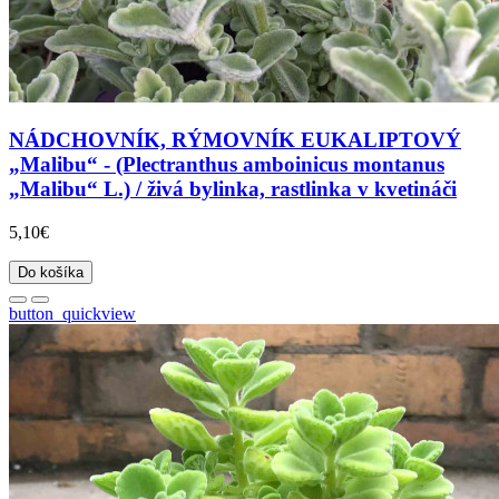
NÁDCHOVNÍK, RÝMOVNÍK EUKALIPTOVÝ
„Malibu“ - (Plectranthus amboinicus montanus
„Malibu“ L.) / živá bylinka, rastlinka v kvetináči
5,10€
Do košíka
button_quickview