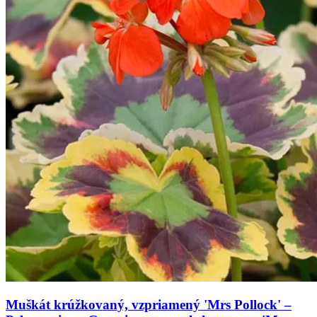
Muškát krúžkovaný, vzpriamený 'Mrs Pollock' –