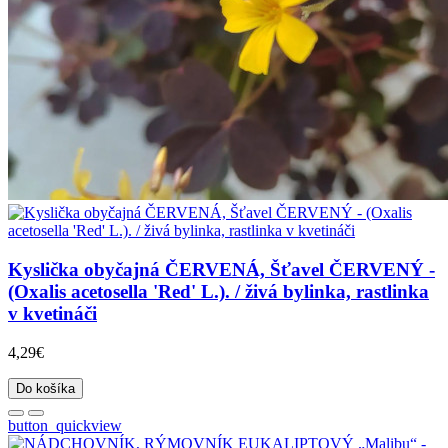
Kyslička obyčajná ČERVENÁ, Šťavel ČERVENÝ -
(Oxalis acetosella 'Red' L.). / živá bylinka, rastlinka
v kvetináči
4,29€
Do košíka
button_quickview