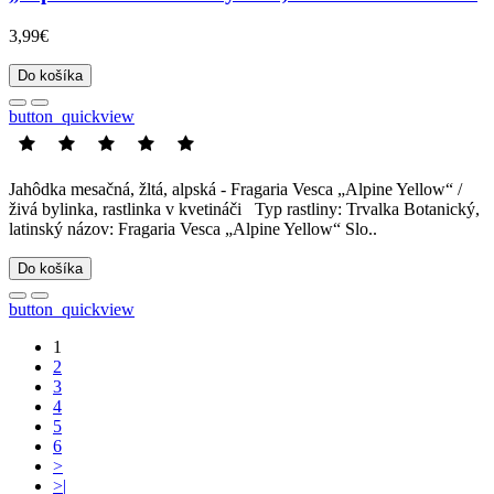
3,99€
Do košíka
button_quickview
Jahôdka mesačná, žltá, alpská - Fragaria Vesca „Alpine Yellow“ /
živá bylinka, rastlinka v kvetináči Typ rastliny: Trvalka Botanický,
latinský názov: Fragaria Vesca „Alpine Yellow“ Slo..
Do košíka
button_quickview
1
2
3
4
5
6
>
>|