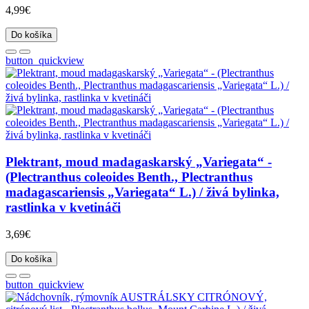
4,99€
Do košíka
button_quickview
Plektrant, moud madagaskarský „Variegata“ -
(Plectranthus coleoides Benth., Plectranthus
madagascariensis „Variegata“ L.) / živá bylinka,
rastlinka v kvetináči
3,69€
Do košíka
button_quickview