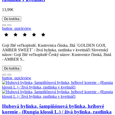
13,99€
Do košíka
button_quickview
Goji žlté veľkoplodé, Kustovnica čínska, žltá ´GOLDEN GOJI,
AMBER SWEET´ / živá bylinka, rastlinka v kvetináči Slovenský
názov: Goji žlté veľkoplodé Český názov: Kustovnice čínská, žlutá
- AMBER S..
Do košíka
button_quickview
Hubová bylinka, šampiňónová bylinka, hríbové
korenie - (Rungia klossii L.) / živá bylinka, rastlinka