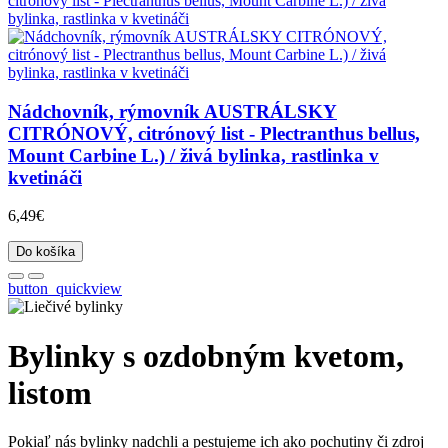
Nádchovník, rýmovník AUSTRÁLSKY
CITRÓNOVÝ, citrónový list - Plectranthus bellus,
Mount Carbine L.) / živá bylinka, rastlinka v
kvetináči
6,49€
Do košíka
button_quickview
Bylinky s ozdobným kvetom,
listom
Pokiaľ nás bylinky nadchli a pestujeme ich ako pochutiny či zdroj