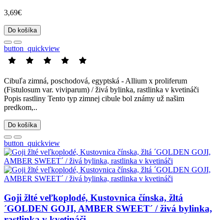
3,69€
Do košíka
button_quickview
Cibuľa zimná, poschodová, egyptská - Allium x proliferum
(Fistulosum var. viviparum) / živá bylinka, rastlinka v kvetináči
Popis rastliny Tento typ zimnej cibule bol známy už našim
predkom,..
Do košíka
button_quickview
Goji žlté veľkoplodé, Kustovnica čínska, žltá
´GOLDEN GOJI, AMBER SWEET´ / živá bylinka,
rastlinka v kvetináči