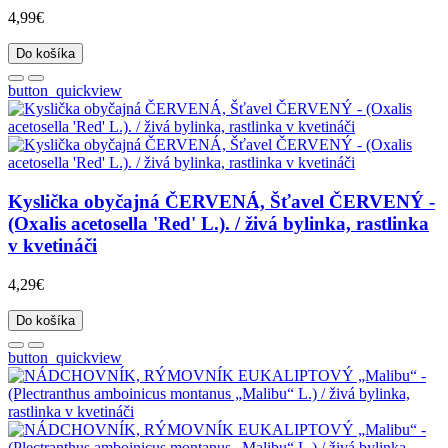
4,99€
Do košíka
button_quickview
Kyslička obyčajná ČERVENÁ, Šťavel ČERVENÝ -
(Oxalis acetosella 'Red' L.). / živá bylinka, rastlinka
v kvetináči
4,29€
Do košíka
button_quickview