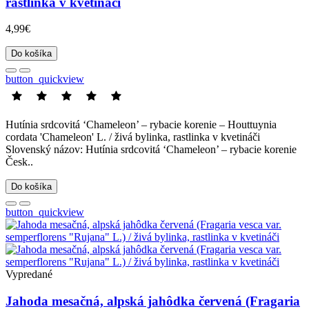
rastlinka v kvetináči
4,99€
Do košíka
button_quickview
Hutínia srdcovitá ‘Chameleon’ – rybacie korenie – Houttuynia
cordata 'Chameleon' L. / živá bylinka, rastlinka v kvetináči
Slovenský názov: Hutínia srdcovitá ‘Chameleon’ – rybacie korenie
Česk..
Do košíka
button_quickview
Vypredané
Jahoda mesačná, alpská jahôdka červená (Fragaria