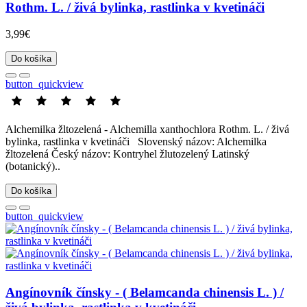
Rothm. L. / živá bylinka, rastlinka v kvetináči
3,99€
Do košíka
button_quickview
Alchemilka žltozelená - Alchemilla xanthochlora Rothm. L. / živá
bylinka, rastlinka v kvetináči Slovenský názov: Alchemilka
žltozelená Český názov: Kontryhel žlutozelený Latinský
(botanický)..
Do košíka
button_quickview
Angínovník čínsky - ( Belamcanda chinensis L. ) /