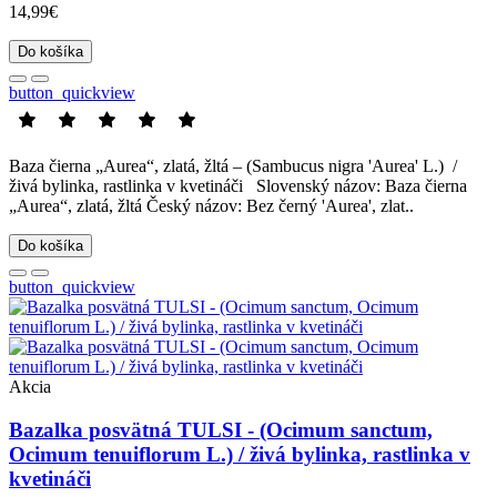
14,99€
Do košíka
button_quickview
Baza čierna „Aurea“, zlatá, žltá – (Sambucus nigra 'Aurea' L.) /
živá bylinka, rastlinka v kvetináči Slovenský názov: Baza čierna
„Aurea“, zlatá, žltá Český názov: Bez černý 'Aurea', zlat..
Do košíka
button_quickview
Akcia
Bazalka posvätná TULSI - (Ocimum sanctum,
Ocimum tenuiflorum L.) / živá bylinka, rastlinka v
kvetináči