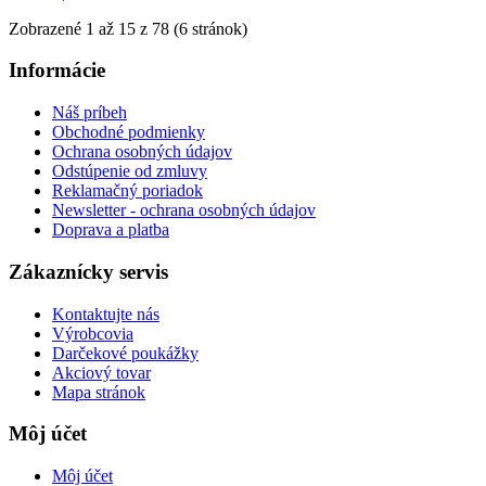
Zobrazené 1 až 15 z 78 (6 stránok)
Informácie
Náš príbeh
Obchodné podmienky
Ochrana osobných údajov
Odstúpenie od zmluvy
Reklamačný poriadok
Newsletter - ochrana osobných údajov
Doprava a platba
Zákaznícky servis
Kontaktujte nás
Výrobcovia
Darčekové poukážky
Akciový tovar
Mapa stránok
Môj účet
Môj účet