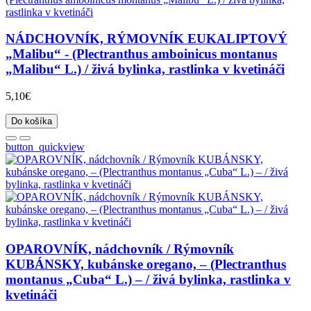
NÁDCHOVNÍK, RÝMOVNÍK EUKALIPTOVÝ
„Malibu“ - (Plectranthus amboinicus montanus
„Malibu“ L.) / živá bylinka, rastlinka v kvetináči
5,10€
Do košíka
button_quickview
OPAROVNÍK, nádchovník / Rýmovník
KUBÁNSKY, kubánske oregano, – (Plectranthus
montanus „Cuba“ L.) – / živá bylinka, rastlinka v
kvetináči