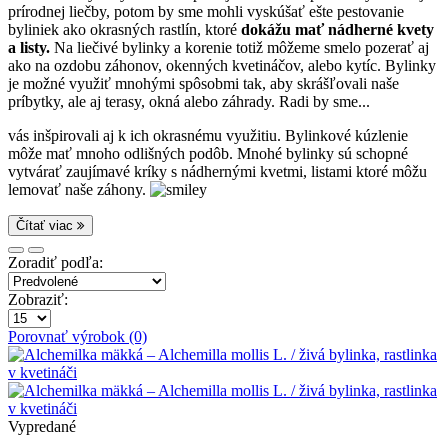
prírodnej liečby, potom by sme mohli vyskúšať ešte pestovanie
byliniek ako okrasných rastlín, ktoré
dokážu mať nádherné kvety
a listy.
Na liečivé bylinky a korenie totiž môžeme smelo pozerať aj
ako na ozdobu záhonov, okenných kvetináčov, alebo kytíc. Bylinky
je možné využiť mnohými spôsobmi tak, aby skrášľovali naše
príbytky, ale aj terasy, okná alebo záhrady. Radi by sme
...
vás inšpirovali aj k ich okrasnému využitiu. Bylinkové kúzlenie
môže mať mnoho odlišných podôb. Mnohé bylinky sú schopné
vytvárať zaujímavé kríky s nádhernými kvetmi, listami ktoré môžu
lemovať naše záhony.
Čítať viac
Zoradiť podľa:
Zobraziť:
Porovnať výrobok (0)
Vypredané