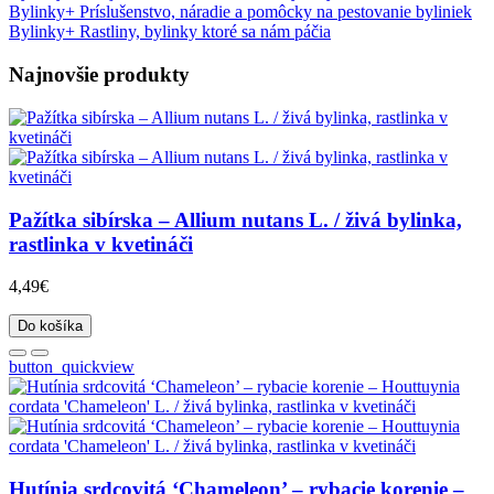
Bylinky
+
Príslušenstvo, náradie a pomôcky na pestovanie byliniek
Bylinky
+
Rastliny, bylinky ktoré sa nám páčia
Najnovšie produkty
Pažítka sibírska – Allium nutans L. / živá bylinka,
rastlinka v kvetináči
4,49€
Do košíka
button_quickview
Hutínia srdcovitá ‘Chameleon’ – rybacie korenie –