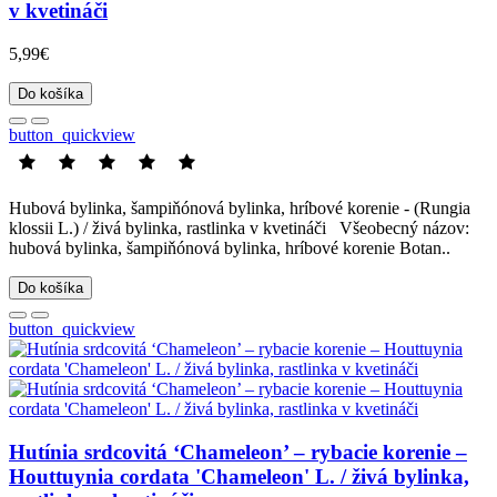
v kvetináči
5,99€
Do košíka
button_quickview
Hubová bylinka, šampiňónová bylinka, hríbové korenie - (Rungia
klossii L.) / živá bylinka, rastlinka v kvetináči Všeobecný názov:
hubová bylinka, šampiňónová bylinka, hríbové korenie Botan..
Do košíka
button_quickview
Hutínia srdcovitá ‘Chameleon’ – rybacie korenie –
Houttuynia cordata 'Chameleon' L. / živá bylinka,