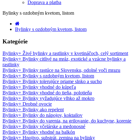
Doprava a platba
Bylinky s ozdobným kvetom, listom
Bylinky s ozdobným kvetom, listom
Kategórie
Bylinky
+
Živé bylinky a rastlinky v kvetináčoch, celý sortiment
Bylinky
+
Bylinky citlivé na mráz, exotické a vzácne bylinky a
rastlinky
Bylinky
+
Bylinky rastúce na Slovensku, odolné voči mrazu
Bylinky
+
Bylinky s ozdobným kvetom, listom
Bylinky
+
Bylinky tolerujúce priame slnko a sucho
Bylinky
+
Bylinky vhodné do kúpeľa
Bylinky
+
Bylinky vhodné do tieňa, polotieňa
Bylinky
+
Bylinky vyžadujúce vlhko až mokro
Bylinky
+
Drobné ovocie
Bylinky
+
Bylinky ako repelent
Bylinky
+
Bylinky do nápojov, koktailov
Bylinky
+
Bylinky do varenia, na grilovanie, do kuchyne, korenie
Bylinky
+
Bylinky včelárske a medonosné
Bylinky
+
Bylinky vhodné na balkón
Bylinky
+
Hnojivo, substrát, zemina na bylinky