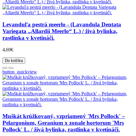
Levanduľa pestrá meerlo - (Lavandula Dentata
Variegata „Allardii Meerlo“ L.) / živá bylinka,
rastlinka v kvetináči.
4,69€
Do košíka
button_quickview
Muškát krúžkovaný, vzpriamený 'Mrs Pollock' –
Pelargonium, Geranium x zonale hortorum 'Mrs
Pollock' L. / živá bylinka, rastlinka v kvetináči.