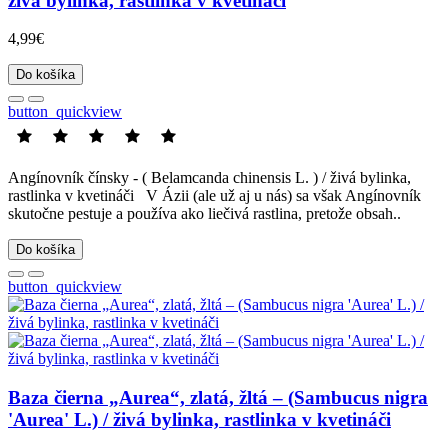
živá bylinka, rastlinka v kvetináči
4,99€
Do košíka
button_quickview
Angínovník čínsky - ( Belamcanda chinensis L. ) / živá bylinka,
rastlinka v kvetináči V Ázii (ale už aj u nás) sa však Angínovník
skutočne pestuje a používa ako liečivá rastlina, pretože obsah..
Do košíka
button_quickview
Baza čierna „Aurea“, zlatá, žltá – (Sambucus nigra
'Aurea' L.) / živá bylinka, rastlinka v kvetináči