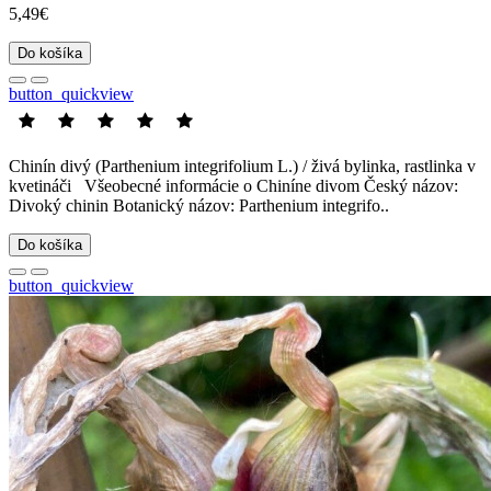
5,49€
Do košíka
button_quickview
Chinín divý (Parthenium integrifolium L.) / živá bylinka, rastlinka v
kvetináči Všeobecné informácie o Chiníne divom Český názov:
Divoký chinin Botanický názov: Parthenium integrifo..
Do košíka
button_quickview