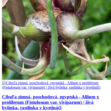
Cibuľa zimná, poschodová, egyptská - Allium x
proliferum (Fistulosum var. viviparum) / živá
bylinka, rastlinka v kvetináči