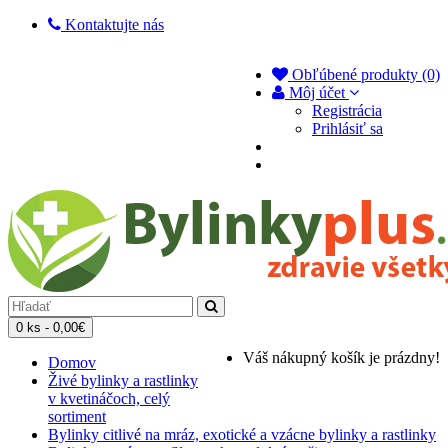
Kontaktujte nás
Obľúbené produkty (0)
Môj účet
Registrácia
Prihlásiť sa
0 ks - 0,00€
Váš nákupný košík je prázdny!
Domov
Živé bylinky a rastlinky
v kvetináčoch, celý
sortiment
Bylinky citlivé na mráz, exotické a vzácne bylinky a rastlinky