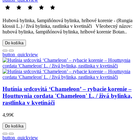
Hubová bylinka, šampiňónová bylinka, hríbové korenie - (Rungia
klossii L.) / živá bylinka, rastlinka v kvetináči Všeobecný názov:
hubová bylinka, šampiňónová bylinka, hríbové korenie Botan..
Do košíka
button_quickview
Hutínia srdcovitá ‘Chameleon’ – rybacie korenie –
Houttuynia cordata 'Chameleon' L. / živá bylinka,
rastlinka v kvetináči
4,99€
Do košíka
button_quickview