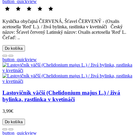
button_quickview
Kyslička obyčajná ČERVENÁ, Šťavel ČERVENÝ - (Oxalis
acetosella 'Red' L.). / živá bylinka, rastlinka v kvetináči Český
názov: Šťavel červený Latinský názov: Oxalis acetosella 'Red' L.
Čeľaď: ..
Do košíka
button_quickview
Lastovičník väčší (Chelidonium majus L.) / živá
bylinka, rastlinka v kvetináči
3,99€
Do košíka
button_quickview