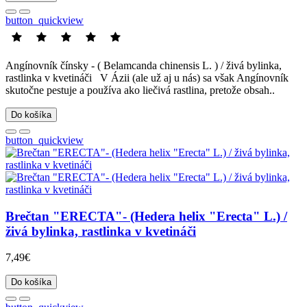
button_quickview
Angínovník čínsky - ( Belamcanda chinensis L. ) / živá bylinka,
rastlinka v kvetináči V Ázii (ale už aj u nás) sa však Angínovník
skutočne pestuje a používa ako liečivá rastlina, pretože obsah..
Do košíka
button_quickview
Brečtan "ERECTA"- (Hedera helix "Erecta" L.) /
živá bylinka, rastlinka v kvetináči
7,49€
Do košíka