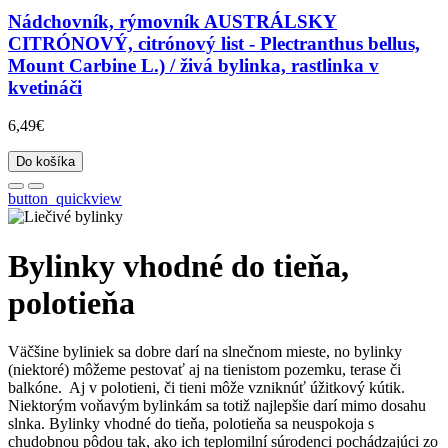
Nádchovník, rýmovník AUSTRÁLSKY
CITRÓNOVÝ, citrónový list - Plectranthus bellus,
Mount Carbine L.) / živá bylinka, rastlinka v
kvetináči
6,49€
Do košíka
button_quickview
Bylinky vhodné do tieňa,
polotieňa
Väčšine byliniek sa dobre darí na slnečnom mieste, no bylinky
(niektoré) môžeme pestovať aj na tienistom pozemku, terase či
balkóne. Aj v polotieni, či tieni môže vzniknúť úžitkový kútik.
Niektorým voňavým bylinkám sa totiž najlepšie darí mimo dosahu
slnka. Bylinky vhodné do tieňa, polotieňa sa neuspokoja s
chudobnou pôdou tak, ako ich teplomilní súrodenci pochádzajúci zo