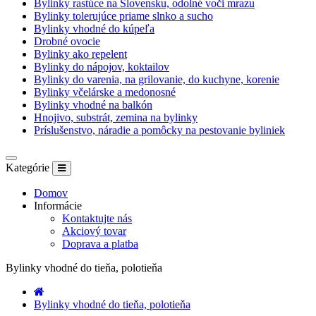
Bylinky rastúce na Slovensku, odolné voči mrazu
Bylinky tolerujúce priame slnko a sucho
Bylinky vhodné do kúpeľa
Drobné ovocie
Bylinky ako repelent
Bylinky do nápojov, koktailov
Bylinky do varenia, na grilovanie, do kuchyne, korenie
Bylinky včelárske a medonosné
Bylinky vhodné na balkón
Hnojivo, substrát, zemina na bylinky
Príslušenstvo, náradie a pomôcky na pestovanie byliniek
Kategórie
Domov
Informácie
Kontaktujte nás
Akciový tovar
Doprava a platba
Bylinky vhodné do tieňa, polotieňa
Bylinky vhodné do tieňa, polotieňa