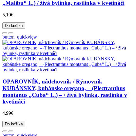
„Malibu“ L.) / živá bylinka, rastlinka v kvetináči
5,10€
Do košíka
button_quickview
OPAROVNÍK, nádchovník / Rýmovník
KUBÁNSKY, kubánske oregano, – (Plectranthus
montanus „Cuba“ L.) – / živá bylinka, rastlinka v
kvetináči
4,99€
Do košíka
button_quickview