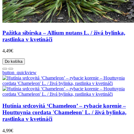
Pažítka sibírska – Allium nutans L. / živá bylinka,
rastlinka v kvetináči
4,49€
Do košíka
button_quickview
Hutínia srdcovitá ‘Chameleon’ – rybacie korenie –
Houttuynia cordata 'Chameleon' L. / živá bylinka,
rastlinka v kvetináči
4,99€