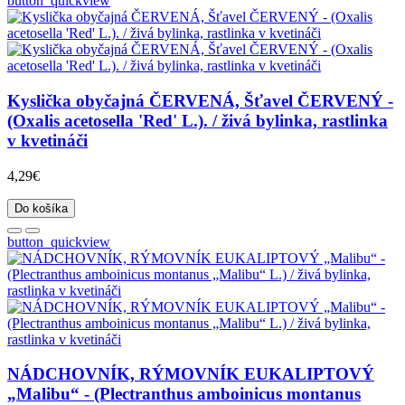
button_quickview
Kyslička obyčajná ČERVENÁ, Šťavel ČERVENÝ -
(Oxalis acetosella 'Red' L.). / živá bylinka, rastlinka
v kvetináči
4,29€
Do košíka
button_quickview
NÁDCHOVNÍK, RÝMOVNÍK EUKALIPTOVÝ
„Malibu“ - (Plectranthus amboinicus montanus