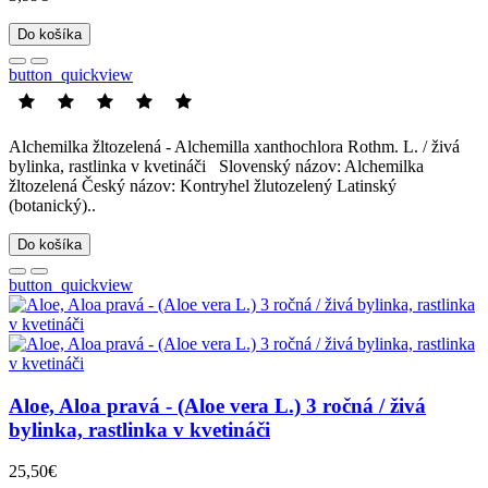
Do košíka
button_quickview
Alchemilka žltozelená - Alchemilla xanthochlora Rothm. L. / živá
bylinka, rastlinka v kvetináči Slovenský názov: Alchemilka
žltozelená Český názov: Kontryhel žlutozelený Latinský
(botanický)..
Do košíka
button_quickview
Aloe, Aloa pravá - (Aloe vera L.) 3 ročná / živá
bylinka, rastlinka v kvetináči
25,50€