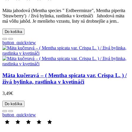
Mäta jahodová (Mentha species " Erdbeerminze", Mentha piperita
'Strawberry') / živá bylinka, rastlinka v kvetináči Jahodová mäta
má vôňu jahôd. Je menšieho vzrastu, listy sú drobnejšie a jem..
Do košíka
button_quickview
Mäta kučeravá – ( Mentha spicata var. Crispa L. ) /
živá bylinka, rastlinka v kvetináči
3,49€
Do košíka
button_quickview