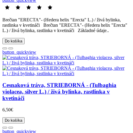
button_quickview
Brečtan "ERECTA"- (Hedera helix "Erecta" L.) / živá bylinka,
rastlinka v kvetináči Brečtan "ERECTA"- (Hedera helix "Erecta"
L.) / živá bylinka, rastlinka v kvetináči Základné údaje..
Do košíka
button_quickview
Cesnaková tráva, STRIEBORNÁ - (Tulbaghia
violacea, silver L.) / živá bylinka, rastlinka v
kvetináči
6,50€
Do košíka
button_quickview