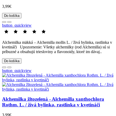
3,99€
Do košíka
button_quickview
Alchemilka mäkká – Alchemilla mollis L. / živá bylinka, rastlinka v
kvetináči Upozornenie: Všetky alchemilky (rod Alchemilla) sú si
príbuzné a obsahujú triesloviny a flavonoidy, ktoré im dávaj..
Do košíka
button_quickview
Alchemilka žltozelená - Alchemilla xanthochlora
Rothm. L. / živá bylinka, rastlinka v kvetináči
3,99€