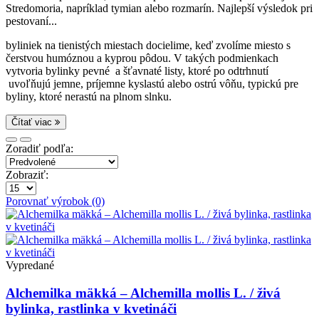
Stredomoria, napríklad tymian alebo rozmarín. Najlepší výsledok pri
pestovaní
...
byliniek na tienistých miestach docielime, keď zvolíme miesto s
čerstvou humóznou a kyprou pôdou. V takých podmienkach
vytvoria bylinky pevné a šťavnaté listy, ktoré po odtrhnutí
uvoľňujú jemne, príjemne kyslastú alebo ostrú vôňu, typickú pre
byliny, ktoré nerastú na plnom slnku.
Čítať viac
Zoradiť podľa:
Zobraziť:
Porovnať výrobok (0)
Vypredané
Alchemilka mäkká – Alchemilla mollis L. / živá
bylinka, rastlinka v kvetináči