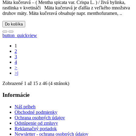
Mäta kučeravá – ( Mentha spicata var. Crispa L. ) / živá bylinka,
rastlinka v kvetináči Mäta kučeravá je ďalšia z veľkého množstva
druhov mäty. Mäta kučeravá obsahuje napr. menthofuramen, ..
Do košíka
button_quickview
1
2
3
4
>
>|
Zobrazené 1 až 15 z 46 (4 stránok)
Informácie
Náš príbeh
Obchodné podmienky
Ochrana osobných údajov
Odstúpenie od zmluvy
Reklamačný poriadok
Newsletter - ochrana osobných údajov