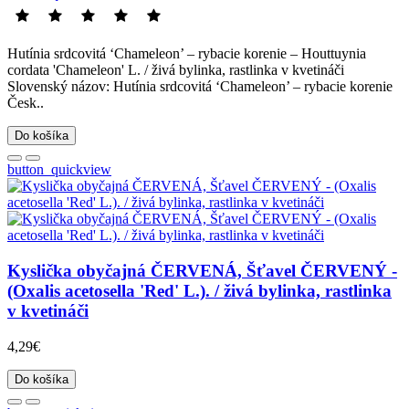
Hutínia srdcovitá ‘Chameleon’ – rybacie korenie – Houttuynia
cordata 'Chameleon' L. / živá bylinka, rastlinka v kvetináči
Slovenský názov: Hutínia srdcovitá ‘Chameleon’ – rybacie korenie
Česk..
Do košíka
button_quickview
Kyslička obyčajná ČERVENÁ, Šťavel ČERVENÝ -
(Oxalis acetosella 'Red' L.). / živá bylinka, rastlinka
v kvetináči
4,29€
Do košíka