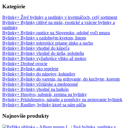
Kategórie
Bylinky
+
Živé bylinky a rastlinky v kvetináčoch, celý sortiment
Bylinky
+
Bylinky citlivé na mráz, exotické a vzácne bylinky a
rastlinky
Bylinky
+
Bylinky rastúce na Slovensku, odolné voči mrazu
Bylinky
+
Bylinky s ozdobným kvetom, listom
Bylinky
+
Bylinky tolerujúce priame slnko a sucho
Bylinky
+
Bylinky vhodné do kúpeľa
Bylinky
+
Bylinky vhodné do tieňa, polotieňa
Bylinky
+
Bylinky vyžadujúce vlhko až mokro
Bylinky
+
Drobné ovocie
Bylinky
+
Bylinky ako repelent
Bylinky
+
Bylinky do nápojov, koktailov
Bylinky
+
Bylinky do varenia, na grilovanie, do kuchyne, korenie
Bylinky
+
Bylinky včelárske a medonosné
Bylinky
+
Bylinky vhodné na balkón
Bylinky
+
Hnojivo, substrát, zemina na bylinky
Bylinky
+
Príslušenstvo, náradie a pomôcky na pestovanie byliniek
Bylinky
+
Rastliny, bylinky ktoré sa nám páčia
Najnovšie produkty