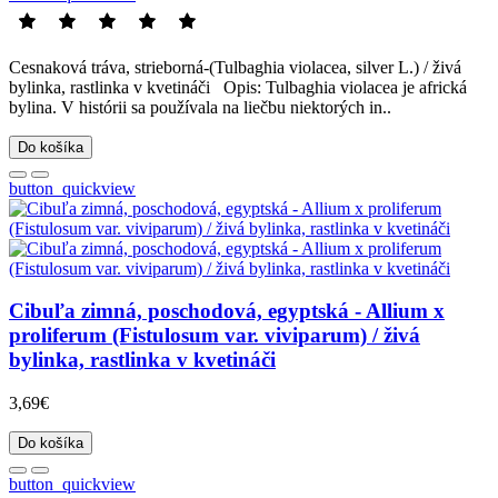
Cesnaková tráva, strieborná-(Tulbaghia violacea, silver L.) / živá
bylinka, rastlinka v kvetináči Opis: Tulbaghia violacea je africká
bylina. V histórii sa používala na liečbu niektorých in..
Do košíka
button_quickview
Cibuľa zimná, poschodová, egyptská - Allium x
proliferum (Fistulosum var. viviparum) / živá
bylinka, rastlinka v kvetináči
3,69€
Do košíka
button_quickview