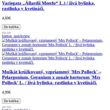
Variegata „Allardii Meerlo“ L.) / živá bylinka,
rastlinka v kvetináči.
4,69€
Do košíka
button_quickview
Muškát krúžkovaný, vzpriamený 'Mrs Pollock' –
Pelargonium, Geranium x zonale hortorum 'Mrs
Pollock' L. / živá bylinka, rastlinka v kvetináči.
4,99€
Do košíka