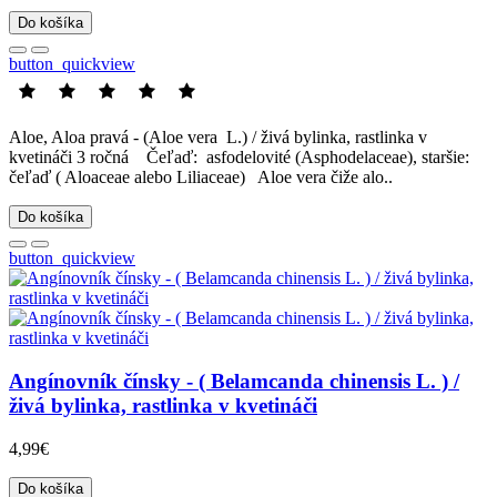
Do košíka
button_quickview
Aloe, Aloa pravá - (Aloe vera L.) / živá bylinka, rastlinka v
kvetináči 3 ročná Čeľaď: asfodelovité (Asphodelaceae), staršie:
čeľaď ( Aloaceae alebo Liliaceae) Aloe vera čiže alo..
Do košíka
button_quickview
Angínovník čínsky - ( Belamcanda chinensis L. ) /
živá bylinka, rastlinka v kvetináči
4,99€
Do košíka