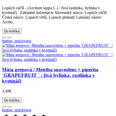
Lopúch väčší - (Arctium lappa L.) / živá rastlinka, bylinka v
kvetináči Základné informácie Slovenský názov: Lopúch väčší
Český názov: Lopuch větší, Lopuch plstnatý Latinský názov:
Arctiu..
Do košíka
button_quickview
Mäta grepová / Mentha suaveolens × piperita
´GRAPEFRUIT ´ / živá bylinka, rastlinka v
kvetináči
3,49€
Do košíka
button_quickview