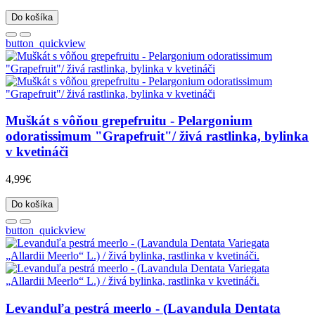
Do košíka
button_quickview
Muškát s vôňou grepefruitu - Pelargonium
odoratissimum "Grapefruit"/ živá rastlinka, bylinka
v kvetináči
4,99€
Do košíka
button_quickview
Levanduľa pestrá meerlo - (Lavandula Dentata