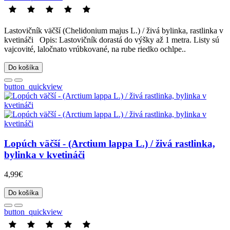
Lastovičník väčší (Chelidonium majus L.) / živá bylinka, rastlinka v
kvetináči Opis: Lastovičník dorastá do výšky až 1 metra. Listy sú
vajcovité, laločnato vrúbkované, na rube riedko ochlpe..
Do košíka
button_quickview
Lopúch väčší - (Arctium lappa L.) / živá rastlinka,
bylinka v kvetináči
4,99€
Do košíka
button_quickview