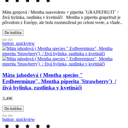
Mäta grepová / Mentha suaveolens × piperita ´GRAPEFRUIT´ /
živá bylinka, rastlinka v kvetináči Mentha x piperita grapefruit je
pôvodom z Európy, ale bola rozmnožená po celom svete, a všade..
Do košíka
button_quickview
Mäta jahodová ( Mentha species "
Erdbeerminze", Mentha piperita 'Strawberry'​​​​​​​) /
živá bylinka, rastlinka v kvetináči
3,49€
Do košíka
button_quickview