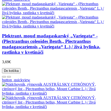
Plektrant, moud madagaskarský „Variegata“ -
(Plectranthus coleoides Benth., Plectranthus
madagascariensis „Variegata“ L.) / živá bylinka,
rastlinka v kvetináči
3,69€
Do košíka
button_quickview