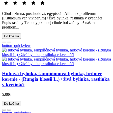
Cibuľa zimná, poschodová, egyptská - Allium x proliferum
(Fistulosum var. viviparum) / živá bylinka, rastlinka v kvetináči
Popis rastliny Tento typ zimnej cibule bol známy už našim
predkom,..
Do košíka
button_quickview
Hubová bylinka, šampiňónová bylinka, hríbové
korenie - (Rungia klossii L.) / živá bylinka, rastlinka
v kvetináči
5,99€
Do košíka
button_quickview