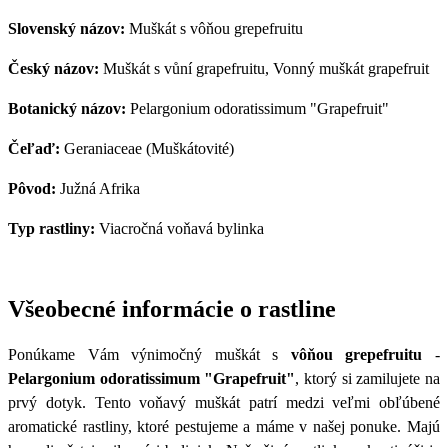
Slovenský názov:
Muškát s vôňou grepefruitu
Český názov:
Muškát s vůní grapefruitu, Vonný muškát grapefruit
Botanický názov:
Pelargonium odoratissimum "Grapefruit"
Čeľaď:
Geraniaceae (Muškátovité)
Pôvod:
Južná Afrika
Typ rastliny:
Viacročná voňavá bylinka
Všeobecné informácie o rastline
Ponúkame Vám výnimočný muškát s
vôňou grepefruitu
-
Pelargonium odoratissimum "Grapefruit"
, ktorý si zamilujete na
prvý dotyk. Tento voňavý muškát patrí medzi veľmi obľúbené
aromatické rastliny, ktoré pestujeme a máme v našej ponuke. Majú