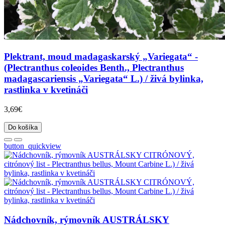
Plektrant, moud madagaskarský „Variegata“ -
(Plectranthus coleoides Benth., Plectranthus
madagascariensis „Variegata“ L.) / živá bylinka,
rastlinka v kvetináči
3,69€
Do košíka
button_quickview
Nádchovník, rýmovník AUSTRÁLSKY