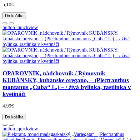
5,10€
Do košíka
button_quickview
OPAROVNÍK, nádchovník / Rýmovník
KUBÁNSKY, kubánske oregano, – (Plectranthus
montanus „Cuba“ L.) – / živá bylinka, rastlinka v
kvetináči
4,99€
Do košíka
button_quickview