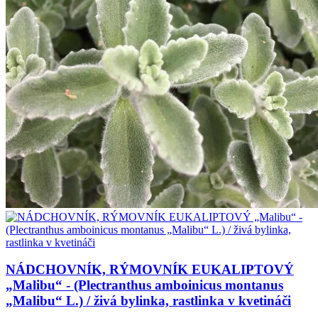
NÁDCHOVNÍK, RÝMOVNÍK EUKALIPTOVÝ
„Malibu“ - (Plectranthus amboinicus montanus
„Malibu“ L.) / živá bylinka, rastlinka v kvetináči