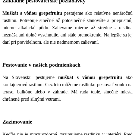
Základné pestovateľské požiadavky
Muškát s vôňou grepefruitu
pestujeme ako relatívne nenáročnú
rastlinu. Potrebuje slnečné až poloslnečné stanovište a priepustnú,
mierne alkalickú pôdu. Zalievame mierne až stredne - rastlina
neznáša ani úplné vyschnutie, ani stále premokrenie. Najlepšie sa jej
darí pri pravidelnom, ale nie nadmernom zalievaní.
Pestovanie v našich podmienkach
Na Slovensku pestujeme
muškát s vôňou grepefruitu
ako
kontajnerovú rastlinu. Cez leto môžeme rastlinku pestovať vonku na
terase, balkóne alebo v záhrade. Má rada teplé, slnečné miesta
chránené pred silnými vetrami.
Zazimovanie
Keďže nie je mrazuvzdorná, zazimujeme rastlinku v interiéri. Pred