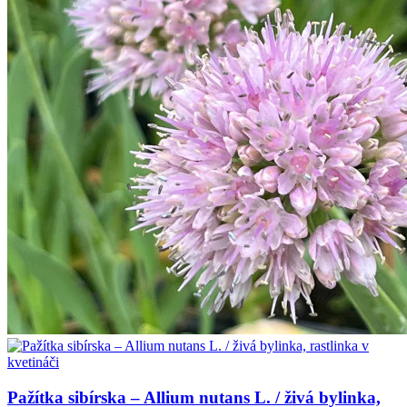
Pažítka sibírska – Allium nutans L. / živá bylinka,