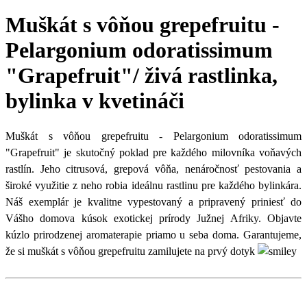
Muškát s vôňou grepefruitu -
Pelargonium odoratissimum
"Grapefruit"/ živá rastlinka,
bylinka v kvetináči
Muškát s vôňou grepefruitu - Pelargonium odoratissimum
"Grapefruit" je skutočný poklad pre každého milovníka voňavých
rastlín. Jeho citrusová, grepová vôňa, nenáročnosť pestovania a
široké využitie z neho robia ideálnu rastlinu pre každého bylinkára.
Náš exemplár je kvalitne vypestovaný a pripravený priniesť do
Vášho domova kúsok exotickej prírody Južnej Afriky.
Objavte
kúzlo prirodzenej aromaterapie priamo u seba doma. Garantujeme,
že si muškát s vôňou grepefruitu zamilujete na prvý dotyk