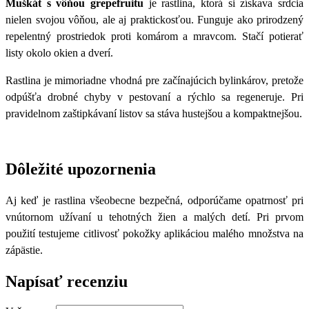
Muškát s vôňou grepefruitu
je rastlina, ktorá si získava srdcia
nielen svojou vôňou, ale aj praktickosťou. Funguje ako prirodzený
repelentný prostriedok proti komárom a mravcom. Stačí potierať
listy okolo okien a dverí.
Rastlina je mimoriadne vhodná pre začínajúcich bylinkárov, pretože
odpúšťa drobné chyby v pestovaní a rýchlo sa regeneruje. Pri
pravidelnom zaštipkávaní listov sa stáva hustejšou a kompaktnejšou.
Dôležité upozornenia
Aj keď je rastlina všeobecne bezpečná, odporúčame opatrnosť pri
vnútornom užívaní u tehotných žien a malých detí. Pri prvom
použití testujeme citlivosť pokožky aplikáciou malého množstva na
zápästie.
Napísať recenziu