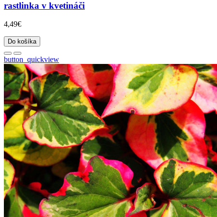
rastlinka v kvetináči
4,49€
Do košíka
button_quickview