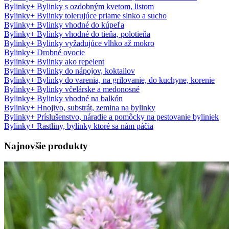
Bylinky
+
Bylinky s ozdobným kvetom, listom
Bylinky
+
Bylinky tolerujúce priame slnko a sucho
Bylinky
+
Bylinky vhodné do kúpeľa
Bylinky
+
Bylinky vhodné do tieňa, polotieňa
Bylinky
+
Bylinky vyžadujúce vlhko až mokro
Bylinky
+
Drobné ovocie
Bylinky
+
Bylinky ako repelent
Bylinky
+
Bylinky do nápojov, koktailov
Bylinky
+
Bylinky do varenia, na grilovanie, do kuchyne, korenie
Bylinky
+
Bylinky včelárske a medonosné
Bylinky
+
Bylinky vhodné na balkón
Bylinky
+
Hnojivo, substrát, zemina na bylinky
Bylinky
+
Príslušenstvo, náradie a pomôcky na pestovanie byliniek
Bylinky
+
Rastliny, bylinky ktoré sa nám páčia
Najnovšie produkty