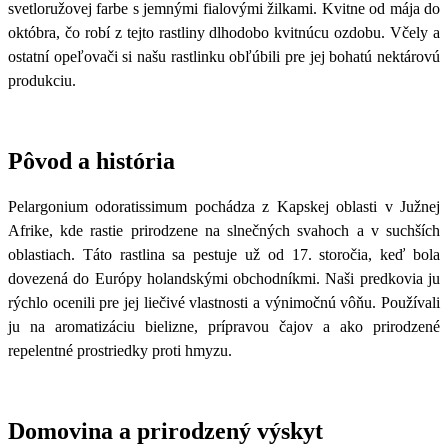
svetloružovej farbe s jemnými fialovými žilkami. Kvitne od mája do
októbra, čo robí z tejto rastliny dlhodobo kvitnúcu ozdobu. Včely a
ostatní opeľovači si našu rastlinku obľúbili pre jej bohatú nektárovú
produkciu.
Pôvod a história
Pelargonium odoratissimum pochádza z Kapskej oblasti v Južnej
Afrike, kde rastie prirodzene na slnečných svahoch a v suchších
oblastiach. Táto rastlina sa pestuje už od 17. storočia, keď bola
dovezená do Európy holandskými obchodníkmi. Naši predkovia ju
rýchlo ocenili pre jej liečivé vlastnosti a výnimočnú vôňu. Používali
ju na aromatizáciu bielizne, prípravou čajov a ako prirodzené
repelentné prostriedky proti hmyzu.
Domovina a prirodzený výskyt