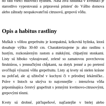
ho radi všetci milovníci byliniek. Naša živá rastlinka v kvetináči je
starostlivo vypestovaná a pripravená priniesť do Vášho domova
alebo záhrady neopakovateľnú citrusovú, grepovú vôňu.
Opis a habitus rastliny
Muškát s vôňou grepefruitu je kompaktná, kríkovitá bylinka, ktorá
dosahuje výšku 30-60 cm. Charakterizujeme ju ako rastlinu s
hustým, rozkonáreným rastom a mäkkými, chlpatými stonkami.
Listy sú hlboko vykrajované, zelené
so
zamatovou povrchovou
štruktúrou,
s jemnučkými chĺpkami,
na dotyk jemné a po pretrení
uvoľňujú výraznú vôňu grepefruitu. Listy aj kvety sú nielen krásne
na pohľad, ale aj užitočné v kuchyni či v prírodnej lekárničke..
Práve v listoch sa ukrýva to najcennejšie - intenzívna vôňa
pripomínajúca čerstvý grapefruit s jemnými kvetinovo-citrusovými,
grepovými tónmi.
Kvety sú drobné, päťlupeňové, najčastejšie v bielej alebo