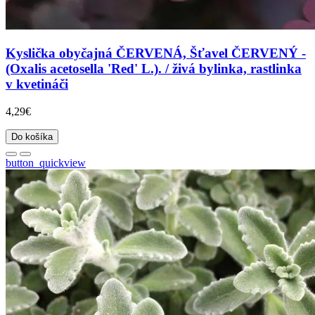
Kyslička obyčajná ČERVENÁ, Šťavel ČERVENÝ -
(Oxalis acetosella 'Red' L.). / živá bylinka, rastlinka
v kvetináči
4,29€
Do košíka
button_quickview