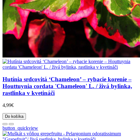
Hutínia srdcovitá ‘Chameleon’ – rybacie korenie –
Houttuynia cordata 'Chameleon' L. / živá bylinka,
rastlinka v kvetináči
4,99€
Do košíka
button_quickview