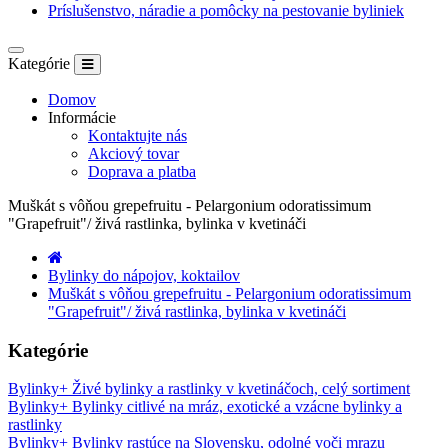
Príslušenstvo, náradie a pomôcky na pestovanie byliniek
Kategórie
Domov
Informácie
Kontaktujte nás
Akciový tovar
Doprava a platba
Muškát s vôňou grepefruitu - Pelargonium odoratissimum
"Grapefruit"/ živá rastlinka, bylinka v kvetináči
Bylinky do nápojov, koktailov
Muškát s vôňou grepefruitu - Pelargonium odoratissimum
"Grapefruit"/ živá rastlinka, bylinka v kvetináči
Kategórie
Bylinky
+
Živé bylinky a rastlinky v kvetináčoch, celý sortiment
Bylinky
+
Bylinky citlivé na mráz, exotické a vzácne bylinky a
rastlinky
Bylinky
+
Bylinky rastúce na Slovensku, odolné voči mrazu