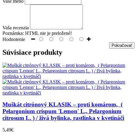
Vaše meno
Vaša recenzia
Poznámka:
HTML nie je preložené!
Hodnotenie
Pokračovať
Súvisiace produkty
Muškát citrónový KLASIK – proti komárom, (
Pelargonium crispum 'Lemon' L., Pelargonium
citrosum L. ) / živá bylinka, rastlinka v kvetináči
5,49€