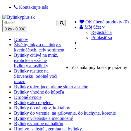
Kontaktujte nás
Obľúbené produkty (0)
Môj účet
0 ks - 0,00€
Registrácia
Prihlásiť sa
Domov
Živé bylinky a rastlinky v
kvetináčoch, celý sortiment
Bylinky citlivé na mráz,
exotické a vzácne
bylinky a rastlinky
Váš nákupný košík je prázdny!
Bylinky rastúce na
Slovensku, odolné voči
mrazu
Bylinky tolerujúce priame slnko a sucho
Bylinky vhodné do kúpeľa
Drobné ovocie
Bylinky ako repelent
Bylinky do nápojov, koktailov
Bylinky do varenia, na grilovanie, do kuchyne, korenie
Bylinky včelárske a medonosné
Bylinky vhodné na balkón
Hnojivo, substrát, zemina na bylinky