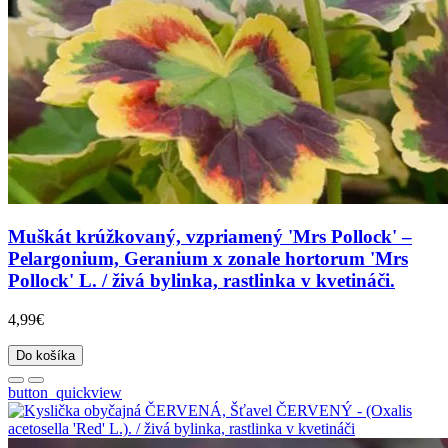
Muškát krúžkovaný, vzpriamený 'Mrs Pollock' –
Pelargonium, Geranium x zonale hortorum 'Mrs
Pollock' L. / živá bylinka, rastlinka v kvetináči.
4,99€
Do košíka
button_quickview