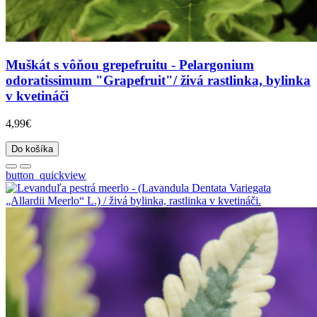
Muškát s vôňou grepefruitu - Pelargonium
odoratissimum "Grapefruit"/ živá rastlinka, bylinka
v kvetináči
4,99€
Do košíka
button_quickview