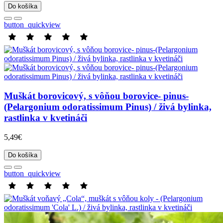
Do košíka
button_quickview
Muškát borovicový, s vôňou borovice- pinus-
(Pelargonium odoratissimum Pinus) / živá bylinka,
rastlinka v kvetináči
5,49€
Do košíka
button_quickview