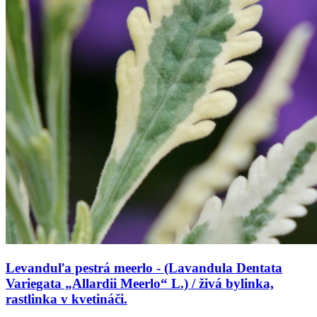
Levanduľa pestrá meerlo - (Lavandula Dentata
Variegata „Allardii Meerlo“ L.) / živá bylinka,
rastlinka v kvetináči.