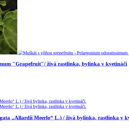
mum "Grapefruit"/ živá rastlinka, bylinka v kvetináči
a „Allardii Meerlo“ L.) / živá bylinka, rastlinka v kv