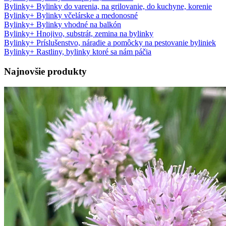
Bylinky
+
Bylinky do varenia, na grilovanie, do kuchyne, korenie
Bylinky
+
Bylinky včelárske a medonosné
Bylinky
+
Bylinky vhodné na balkón
Bylinky
+
Hnojivo, substrát, zemina na bylinky
Bylinky
+
Príslušenstvo, náradie a pomôcky na pestovanie byliniek
Bylinky
+
Rastliny, bylinky ktoré sa nám páčia
Najnovšie produkty