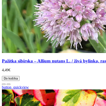
Pažítka sibírska – Allium nutans L. / živá bylinka, ras
4,49€
Do košíka
button_quickview