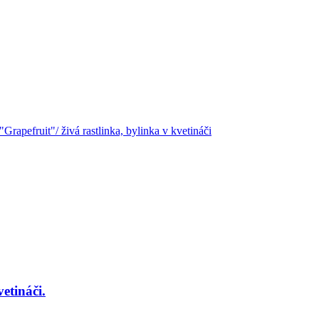
etináči.