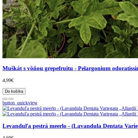
Muškát s vôňou grepefruitu - Pelargonium odoratissi
4,99€
Do košíka
button_quickview
Levanduľa pestrá meerlo - (Lavandula Dentata Variegat
4,69€