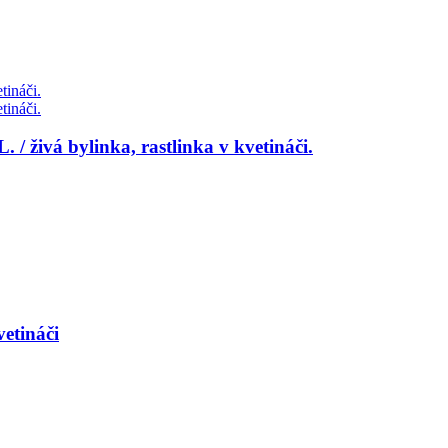
 živá bylinka, rastlinka v kvetináči.
etináči