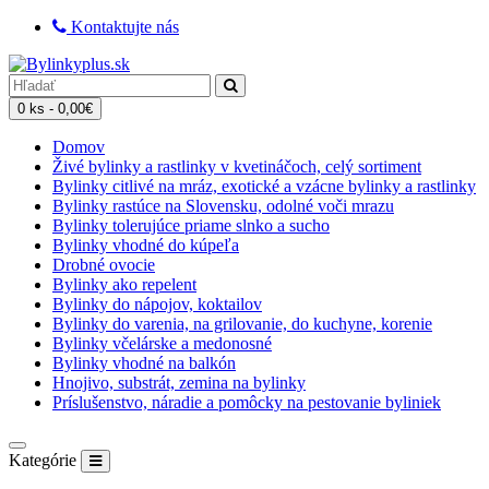
Kontaktujte nás
0 ks - 0,00€
Domov
Živé bylinky a rastlinky v kvetináčoch, celý sortiment
Bylinky citlivé na mráz, exotické a vzácne bylinky a rastlinky
Bylinky rastúce na Slovensku, odolné voči mrazu
Bylinky tolerujúce priame slnko a sucho
Bylinky vhodné do kúpeľa
Drobné ovocie
Bylinky ako repelent
Bylinky do nápojov, koktailov
Bylinky do varenia, na grilovanie, do kuchyne, korenie
Bylinky včelárske a medonosné
Bylinky vhodné na balkón
Hnojivo, substrát, zemina na bylinky
Príslušenstvo, náradie a pomôcky na pestovanie byliniek
Kategórie