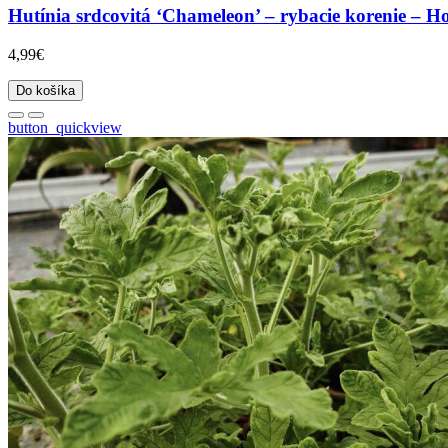
Hutínia srdcovitá ‘Chameleon’ – rybacie korenie – Ho
4,99€
Do košíka
button_quickview