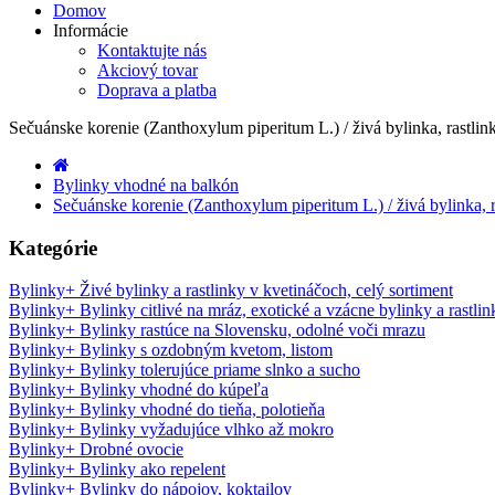
Domov
Informácie
Kontaktujte nás
Akciový tovar
Doprava a platba
Sečuánske korenie (Zanthoxylum piperitum L.) / živá bylinka, rastlink
Bylinky vhodné na balkón
Sečuánske korenie (Zanthoxylum piperitum L.) / živá bylinka, r
Kategórie
Bylinky
+
Živé bylinky a rastlinky v kvetináčoch, celý sortiment
Bylinky
+
Bylinky citlivé na mráz, exotické a vzácne bylinky a rastlin
Bylinky
+
Bylinky rastúce na Slovensku, odolné voči mrazu
Bylinky
+
Bylinky s ozdobným kvetom, listom
Bylinky
+
Bylinky tolerujúce priame slnko a sucho
Bylinky
+
Bylinky vhodné do kúpeľa
Bylinky
+
Bylinky vhodné do tieňa, polotieňa
Bylinky
+
Bylinky vyžadujúce vlhko až mokro
Bylinky
+
Drobné ovocie
Bylinky
+
Bylinky ako repelent
Bylinky
+
Bylinky do nápojov, koktailov