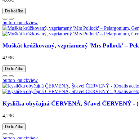
Do košíka
button_quickview
Muškát krúžkovaný, vzpriamený 'Mrs Pollock' – Pelar
4,99€
Do košíka
button_quickview
Kyslička obyčajná ČERVENÁ, Šťavel ČERVENÝ - (Oxalis
4,29€
Do košíka
button_quickview