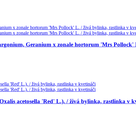
gonium, Geranium x zonale hortorum 'Mrs Pollock' L. /
 acetosella 'Red' L.). / živá bylinka, rastlinka v kv