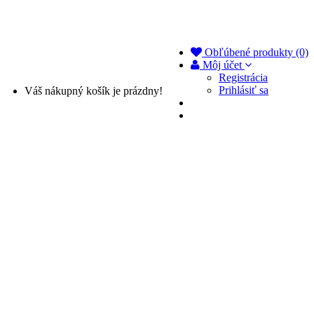
Obľúbené produkty (0)
Môj účet
Registrácia
Prihlásiť sa
Váš nákupný košík je prázdny!