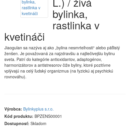
L.) / živá
bylinka,
rastlinka v
kvetináči
Jiaogulan sa nazýva aj ako „bylina nesmrteľnosti“ alebo päťlistý
ženšen. Je považovaná za najzdravšiu a najliečivejšiu bylinu
sveta. Patrí do kategórie antioxidantov, adaptogénov,
harmonizátorov a antistresorov čiže byliny, ktoré pozitívne
vplývajú na celý ľudský organizmus (na fyzickú aj psychickú
rovnováhu).
Výrobca:
Bylinkyplus s.r.o.
Kód produktu:
BPZENS00001
Dostupnosť:
Skladom