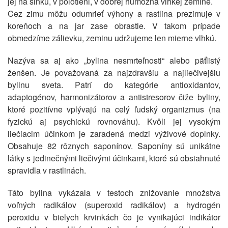
jej na slnku, v polotieni, v dobrej humózna vlhkej zemine.
Cez zimu môžu odumrieť výhony a rastlina prezimuje v
koreňoch a na jar zase obrastie. V takom prípade
obmedzíme zálievku, zeminu udržujeme len mierne vlhkú.
Nazýva sa aj ako „bylina nesmrteľnosti“ alebo päťlistý
ženšen. Je považovaná za najzdravšiu a najliečivejšiu
bylinu sveta. Patrí do kategórie antioxidantov,
adaptogénov, harmonizátorov a antistresorov čiže byliny,
ktoré pozitívne vplývajú na celý ľudský organizmus (na
fyzickú aj psychickú rovnováhu). Kvôli jej vysokým
liečiacim účinkom je zaradená medzi výživové doplnky.
Obsahuje 82 rôznych saponínov. Saponíny sú unikátne
látky s jedinečnými liečivými účinkami, ktoré sú obsiahnuté
spravidla v rastlinách.
Táto bylina vykázala v testoch znižovanie množstva
voľných radikálov (superoxid radikálov) a hydrogén
peroxidu v bielych krvinkách čo je vynikajúci indikátor