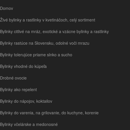
Domov
Živé bylinky a rastlinky v kvetináčoch, celý sortiment
Bylinky citlivé na mráz, exotické a vzácne bylinky a rastlinky
Bylinky rastúce na Slovensku, odolné voči mrazu
Bylinky tolerujúce priame slnko a sucho
Bylinky vhodné do kúpeľa
0 ks - 0,00€
Drobné ovocie
Kategórie
Bylinky ako repelent
Bylinky do nápojov, koktailov
Bylinky do varenia, na grilovanie, do kuchyne, korenie
Ženšen päťlistý, Jiaogulan-(Gynostemma pentaphyllum L.) / živá
bylinka, rastlinka v kvetináči
Bylinky včelárske a medonosné