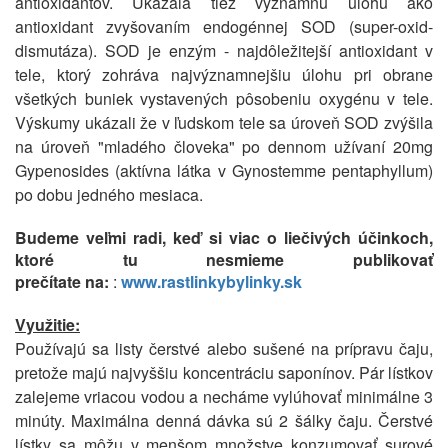
antioxidantov. Ukázala tiež významnú úlohu ako
antioxidant zvyšovaním endogénnej SOD (super-oxid-
dismutáza). SOD je enzým - najdôležitejší antioxidant v
tele, ktorý zohráva najvýznamnejšiu úlohu pri obrane
všetkých buniek vystavených pôsobeniu oxygénu v tele.
Výskumy ukázali že v ľudskom tele sa úroveň SOD zvýšila
na úroveň "mladého človeka" po dennom užívaní 20mg
Gypenosides (aktívna látka v Gynostemme pentaphyllum)
po dobu jedného mesiaca.
Budeme veľmi radi, keď si viac o liečivých účinkoch,
ktoré tu nesmieme publikovať
prečítate na:
:
www.rastlinkybylinky.sk
Využitie:
Používajú sa listy čerstvé alebo sušené na prípravu čaju,
pretože majú najvyššiu koncentráciu saponínov. Pár lístkov
zalejeme vriacou vodou a necháme vylúhovať minimálne 3
minúty. Maximálna denná dávka sú 2 šálky čaju. Čerstvé
lístky sa môžu v menšom množstve konzumovať surové