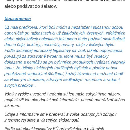
alebo pridávať do šalátov.
Upozornenie:
Už naši predkovia, ktorí boli múdri a nezaťažení súčasnou dobou
odporúčali pri ťažkostiach či už žalúdočných, črevných, infekčných
alebo akýchkoľvek bolestiach tela alebo duše požívať niekoľkokrát
denne čaje, tinktúry, maceráty, odvary, oleje z liečivých bylín.
Podľa aktuálnej európskej legislatívy sa však takéto odporúčania
považujú za zdravotné tvrdenia, ktoré musia byť vedecky
dokázané a nemôžu sa pri bylinných produktoch uvádzať. Napriek
tomu, že účinky niektorých tradičných byliniek a plodov neboli
preukázané vedeckými štúdiami, každý človek má možnosť riadiť
sa vlastným úsudkom, zdravým sedliackym rozumom a radami
svojich predkov...
Všetky vyššie uvedené tvrdenia sú len naše subjektívne názory,
majú slúžiť len ako doplnkové informácie, nesmú nahrádzať liečbu
lekárom.
Údaje a informácie sme preberali z voľne dostupných zdrojov
internetovej siete a vlastných skúseností.
Podľa aktuálnej legislatívy EÚ pri bylinkách a bylinných