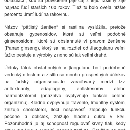
oblastiach, kde sa pravidelne pije čaj z tejto rastliny žije
najviac ľudí starších 100 rokov. Tiež tu bolo oveľa nižšie
percento úmrtí ľudí na rakovinu.
Názov "päťlistý ženšen" si rastlina vyslúžila, pretože
obsahuje gypenosidov, ktoré sú veľmi podobné
ginsenosidom, ktoré sú obsiahnuté vi pravom ženšene
(Panax ginseng), ktorý sa na rozdiel od Jiaogulanu veľmi
ťažko pestuje a výrobky z neho sú tak veľmi drahé.
Účinky látok obsiahnutých v jiaogulanu boli podrobené
vedeckým testom a zistilo sa mnoho prospešných účinkov
na ľudský organismus.Je zaraďovaný medzi tzv.
antioxidanty, adaptogény, antistresorov alebo
harmonizátormi (priaznivo ovplyvňuje funkcie celého
organizmu). Kladne ovplyvňuje trávenie, imunitný systém,
znižuje cholesterol, lieči nespavosť, zlepšuje funkciu
pečene a obličiek, znižuje hladinu cukru v krvi.
Pozoruhodná je aj schopnosť regulovať krvný tlak, kedy