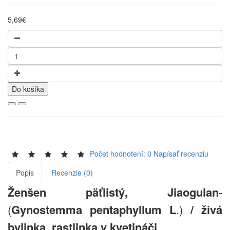
5,69€
Do košíka
Počet hodnotení: 0
Napísať recenziu
Popis
Recenzie (0)
Ženšen p
äťlistý
, Jiaogulan
-
(
Gynostemma pentaphyllum L
.)
/ živá
bylinka, rastlinka v kvetináči