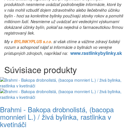
produktoch nesmieme uvádzať podrobnejšie informácie, ktoré by
v nás mohli vzbudiť dojem zdravotného alebo liečebného účinku
bylín - hoci sa konkrétne bylinky používajú stovky rokov a pomohli
miliónom ľudí. Nesmieme už uvádzať ani vedeckými výskumami
dokázané účinky bylín, pokiaľ sa nejedná o farmaceutickou firmou
registrovaný liek.
My v
BYLINKYPLUS s.r.o.
si však ctíme a vážime zdravý ľudský
rozum a schopnosť nájsť si informácie o bylinách vo verejne
www.rastlinkybylinky.sk
prístupných zdrojoch, napríklad na:
Súvisiace produkty
Brahmi - Bakopa drobnolistá, (bacopa
monnieri L.) / živá bylinka, rastlinka v
kvetináči