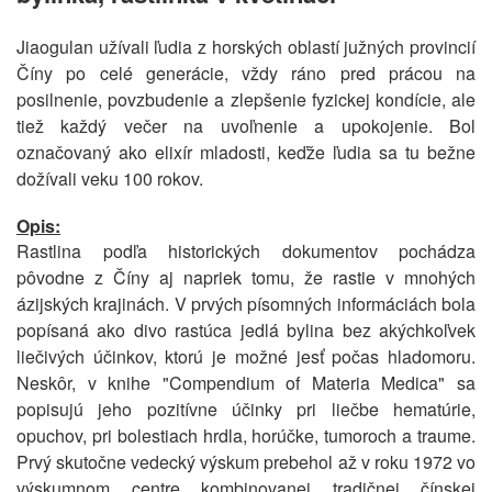
Jiaogulan užívali ľudia z horských oblastí južných provincií
Číny po celé generácie, vždy ráno pred prácou na
posilnenie, povzbudenie a zlepšenie fyzickej kondície, ale
tiež každý večer na uvoľnenie a upokojenie. Bol
označovaný ako elixír mladosti, keďže ľudia sa tu bežne
dožívali veku 100 rokov.
Opis:
Rastlina podľa historických dokumentov pochádza
pôvodne z Číny aj napriek tomu, že rastie v mnohých
ázijských krajinách. V prvých písomných informáciách bola
popísaná ako divo rastúca jedlá bylina bez akýchkoľvek
liečivých účinkov, ktorú je možné jesť počas hladomoru.
Neskôr, v knihe "Compendium of Materia Medica" sa
popisujú jeho pozitívne účinky pri liečbe hematúrie,
opuchov, pri bolestiach hrdla, horúčke, tumoroch a traume.
Prvý skutočne vedecký výskum prebehol až v roku 1972 vo
výskumnom centre kombinovanej tradičnej čínskej