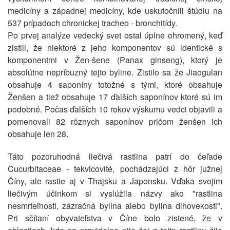
medicíny a západnej medicíny, kde uskutočnili štúdiu na
537 prípadoch chronickej tracheo - bronchitídy.
Po prvej analýze vedecký svet ostal úplne ohromený, keď
zistili, že niektoré z jeho komponentov sú identické s
komponentmi v Žen-šene (Panax ginseng), ktorý je
absolútne nepríbuzný tejto byline. Zistilo sa že Jiaogulan
obsahuje 4 saponíny totožné s tými, ktoré obsahuje
Ženšen a tiež obsahuje 17 ďalších saponínov ktoré sú im
podobné. Počas ďalších 10 rokov výskumu vedci objavili a
pomenovali 82 rôznych saponínov pričom ženšen ich
obsahuje len 28.
Táto pozoruhodná liečivá rastlina patrí do čeľade
Cucurbitaceae - tekvicovité, pochádzajúci z hôr južnej
Číny, ale rastie aj v Thajsku a Japonsku. Vďaka svojim
liečivým účinkom si vyslúžila názvy ako "rastlina
nesmrteľnosti, zázračná bylina alebo bylina dlhovekosti".
Pri sčítaní obyvateľstva v Číne bolo zistené, že v