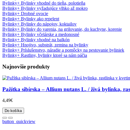
Bylinky
+
Bylinky vhodné do tieňa, polotieňa
Bylinky
+
Bylinky vyžadujúce vlhko až mokro
Bylinky
+
Drobné ovocie
Bylinky
+
Bylinky ako repelent
Bylinky
+
Bylinky do nápojov, koktailov
Bylinky
+
Bylinky do varenia, na grilovanie, do kuchyne, korenie
Bylinky
+
Bylinky včelárske a medonosné
Bylinky
+
Bylinky vhodné na balkón
Bylinky
+
Hnojivo, substrát, zemina na bylinky
Bylinky
+
Príslušenstvo, náradie a pomôcky na pestovanie byliniek
Bylinky
+
Rastliny, bylinky ktoré sa nám páčia
Najnovšie produkty
Pažítka sibírska – Allium nutans L. / živá bylinka, ras
4,49€
Do košíka
button_quickview