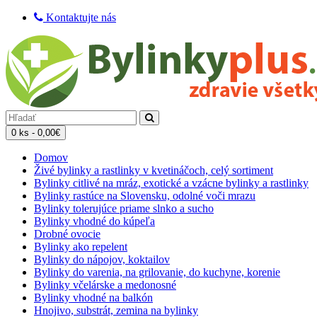
Kontaktujte nás
0 ks - 0,00€
Domov
Živé bylinky a rastlinky v kvetináčoch, celý sortiment
Bylinky citlivé na mráz, exotické a vzácne bylinky a rastlinky
Bylinky rastúce na Slovensku, odolné voči mrazu
Bylinky tolerujúce priame slnko a sucho
Bylinky vhodné do kúpeľa
Drobné ovocie
Bylinky ako repelent
Bylinky do nápojov, koktailov
Bylinky do varenia, na grilovanie, do kuchyne, korenie
Bylinky včelárske a medonosné
Bylinky vhodné na balkón
Hnojivo, substrát, zemina na bylinky