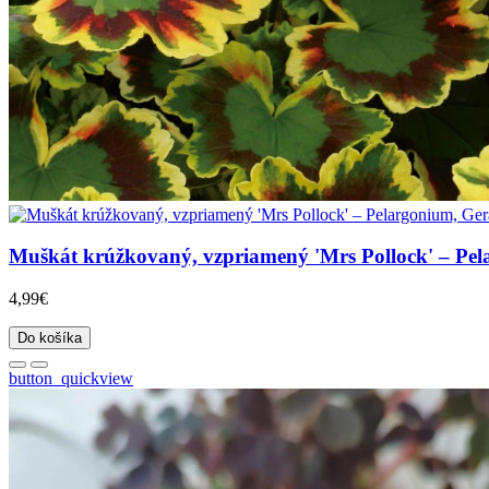
Muškát krúžkovaný, vzpriamený 'Mrs Pollock' – Pelar
4,99€
Do košíka
button_quickview