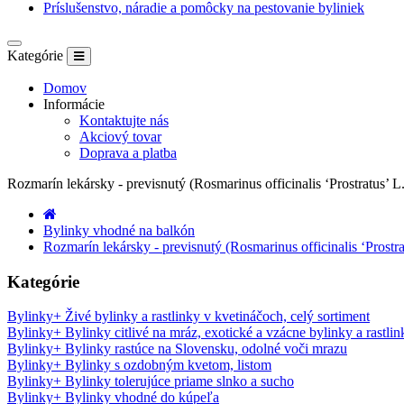
Príslušenstvo, náradie a pomôcky na pestovanie byliniek
Kategórie
Domov
Informácie
Kontaktujte nás
Akciový tovar
Doprava a platba
Rozmarín lekársky - previsnutý (Rosmarinus officinalis ‘Prostratus’ L.)
Bylinky vhodné na balkón
Rozmarín lekársky - previsnutý (Rosmarinus officinalis ‘Prostratu
Kategórie
Bylinky
+
Živé bylinky a rastlinky v kvetináčoch, celý sortiment
Bylinky
+
Bylinky citlivé na mráz, exotické a vzácne bylinky a rastlin
Bylinky
+
Bylinky rastúce na Slovensku, odolné voči mrazu
Bylinky
+
Bylinky s ozdobným kvetom, listom
Bylinky
+
Bylinky tolerujúce priame slnko a sucho
Bylinky
+
Bylinky vhodné do kúpeľa