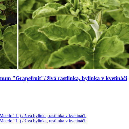
mum "Grapefruit"/ živá rastlinka, bylinka v kvetináči