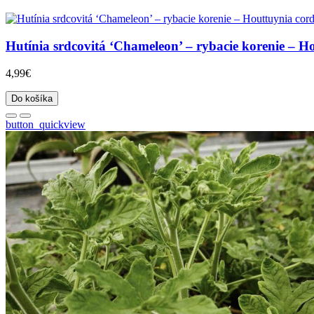
Hutínia srdcovitá ‘Chameleon’ – rybacie korenie – Ho
4,99€
Do košíka
button_quickview