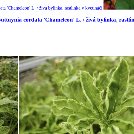
uttuynia cordata 'Chameleon' L. / živá bylinka, rastli