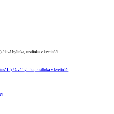
 / živá bylinka, rastlinka v kvetináči
s’ L.) / živá bylinka, rastlinka v kvetináči
ky