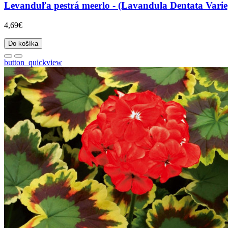
Levanduľa pestrá meerlo - (Lavandula Dentata Variegat
4,69€
Do košíka
button_quickview