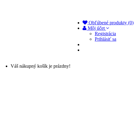
Obľúbené produkty (0)
Môj účet
Registrácia
Prihlásiť sa
Váš nákupný košík je prázdny!