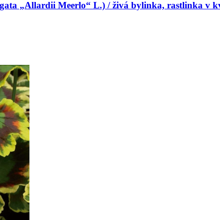
a „Allardii Meerlo“ L.) / živá bylinka, rastlinka v kv