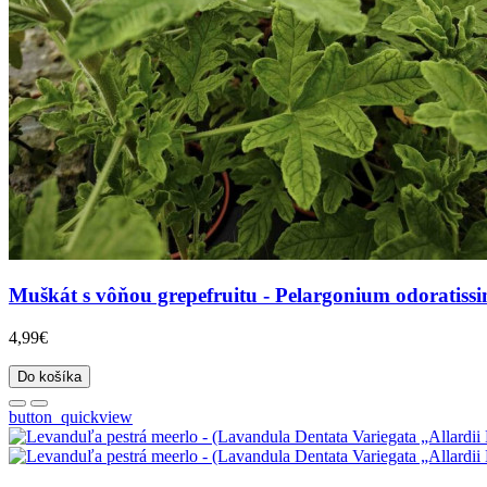
Muškát s vôňou grepefruitu - Pelargonium odoratissi
4,99€
Do košíka
button_quickview