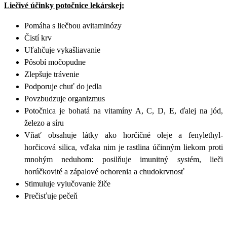
Liečivé účinky potočnice lekárskej:
Pomáha s liečbou avitaminózy
Čistí krv
Uľahčuje vykašliavanie
Pôsobí močopudne
Zlepšuje trávenie
Podporuje chuť do jedla
Povzbudzuje organizmus
Potočnica je bohatá na vitamíny A, C, D, E, ďalej na jód,
železo a síru
Vňať obsahuje látky ako horčičné oleje a fenylethyl-
horčicová silica, vďaka nim je rastlina účinným liekom proti
mnohým neduhom: posilňuje imunitný systém, lieči
horúčkovité a zápalové ochorenia a chudokrvnosť
Stimuluje vylučovanie žlče
Prečisťuje pečeň