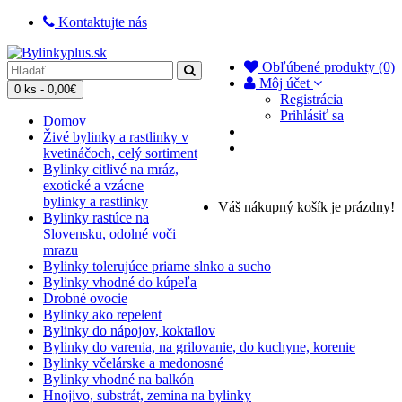
Kontaktujte nás
Obľúbené produkty (0)
Môj účet
0 ks - 0,00€
Registrácia
Prihlásiť sa
Domov
Živé bylinky a rastlinky v
kvetináčoch, celý sortiment
Bylinky citlivé na mráz,
exotické a vzácne
bylinky a rastlinky
Váš nákupný košík je prázdny!
Bylinky rastúce na
Slovensku, odolné voči
mrazu
Bylinky tolerujúce priame slnko a sucho
Bylinky vhodné do kúpeľa
Drobné ovocie
Bylinky ako repelent
Bylinky do nápojov, koktailov
Bylinky do varenia, na grilovanie, do kuchyne, korenie
Bylinky včelárske a medonosné
Bylinky vhodné na balkón
Hnojivo, substrát, zemina na bylinky