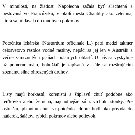
V minulosti, na žiadosť Napoleona začala byť šľachtená a
pestovaná vo Francúzsku, v okolí mesta Chantilly ako zelenina,
ktorá sa pridávala do mnohých pokrmov.
Potočnica lekárska (Nasturtium officinale L.) patrí medzi takmer
celosvetovo rastúce vodné rastliny, nepáči sa jej len v Austrálii a
večne zamrznutých pláňach polárnych oblastí. U nás sa vyskytuje
už pomerne málo, bohužiaľ je zapísaná v stále sa rozširujúcim
zoznamu silne ohrozených druhov.
Listy majú horkastú, korenistú a štipľavú chuť podobne ako
reďkovka alebo žerucha, najchutnejšie sú z vrcholu stonky. Pre
ostrejšiu, pikantnú chuť sa potočnica dobre hodí ako prísada do
nátierok, šalátov, rybích pokrmov alebo polievok.