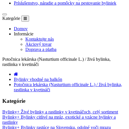
Príslušenstvo, náradie a pomôcky na pestovanie byliniek
Kategórie
Domov
Informácie
Kontaktujte nás
Akciový tovar
Doprava a platba
Potočnica lekárska (Nasturtium officinale L.) / živá bylinka,
rastlinka v kvetináči
Bylinky vhodné na balkón
Potočnica lekárska (Nasturtium officinale L.) / živá bylinka,
rastlinka v kvetináči
Kategórie
Bylinky
+
Živé bylinky a rastlinky v kvetináčoch, celý sortiment
Bylinky
+
Bylinky citlivé na mráz, exotické a vzácne bylinky a
rastlinky
Bylinky
+
Bylinky rastúce na Slovensku, odolné voči mrazu