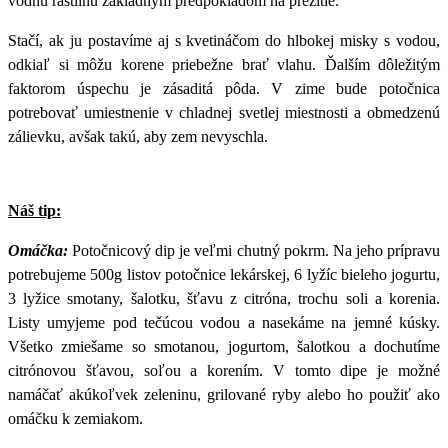
vodnú rastlinu základným predpokladom na prežitie.
Stačí, ak ju postavíme aj s kvetináčom do hlbokej misky s vodou,
odkiaľ si môžu korene priebežne brať vlahu. Ďalším dôležitým
faktorom úspechu je zásaditá pôda. V zime bude potočnica
potrebovať umiestnenie v chladnej svetlej miestnosti a obmedzenú
zálievku, avšak takú, aby zem nevyschla.
Náš tip:
Omáčka:
Potočnicový dip je veľmi chutný pokrm. Na jeho prípravu
potrebujeme 500g listov potočnice lekárskej, 6 lyžíc bieleho jogurtu,
3 lyžice smotany, šalotku, šťavu z citróna, trochu soli a korenia.
Listy umyjeme pod tečúcou vodou a nasekáme na jemné kúsky.
Všetko zmiešame so smotanou, jogurtom, šalotkou a dochutíme
citrónovou šťavou, soľou a korením. V tomto dipe je možné
namáčať akúkoľvek zeleninu, grilované ryby alebo ho použiť ako
omáčku k zemiakom.