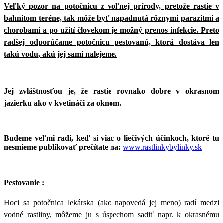
Veľký pozor na potočnicu z voľnej prírody, pretože rastie v
bahnitom teréne, tak môže byť napadnutá rôznymi parazitmi a
chorobami a po užití človekom je možný prenos infekcie. Preto
radšej odporúčame potočnicu pestovanú, ktorá dostáva len
takú vodu, akú jej sami nalejeme.
Jej zvláštnosťou je, že rastie rovnako dobre v okrasnom
jazierku ako v kvetináči za oknom.
Budeme veľmi radi, keď si viac o liečivých účinkoch, ktoré tu
nesmieme publikovať prečítate na:
www.rastlinkybylinky.sk
Pestovanie :
Hoci sa potočnica lekárska (ako napovedá jej meno) radí medzi
vodné rastliny, môžeme ju s úspechom sadiť napr. k okrasnému