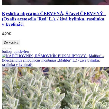
Kyslička obyčajná ČERVENÁ, Šťavel ČERVENÝ -
(Oxalis acetosella 'Red' L.). / živá bylinka, rastlinka
v kvetináči
4,29€
Do košíka
button_quickview