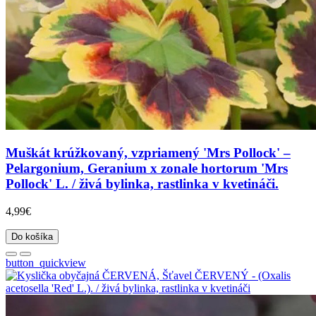
Muškát krúžkovaný, vzpriamený 'Mrs Pollock' –
Pelargonium, Geranium x zonale hortorum 'Mrs
Pollock' L. / živá bylinka, rastlinka v kvetináči.
4,99€
Do košíka
button_quickview