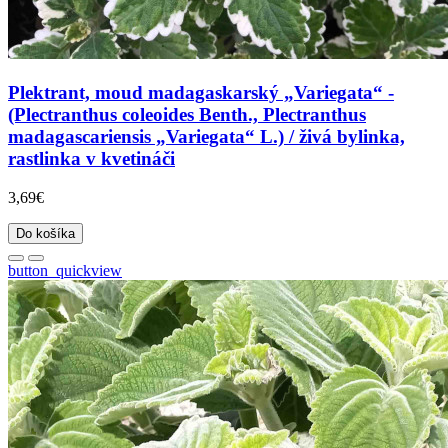
Plektrant, moud madagaskarský „Variegata“ -
(Plectranthus coleoides Benth., Plectranthus
madagascariensis „Variegata“ L.) / živá bylinka,
rastlinka v kvetináči
3,69€
Do košíka
button_quickview