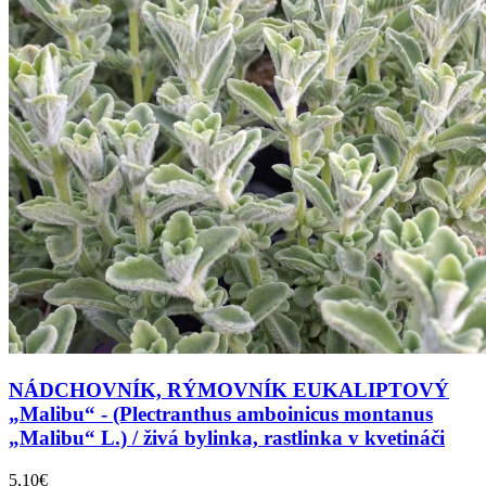
NÁDCHOVNÍK, RÝMOVNÍK EUKALIPTOVÝ
„Malibu“ - (Plectranthus amboinicus montanus
„Malibu“ L.) / živá bylinka, rastlinka v kvetináči
5,10€