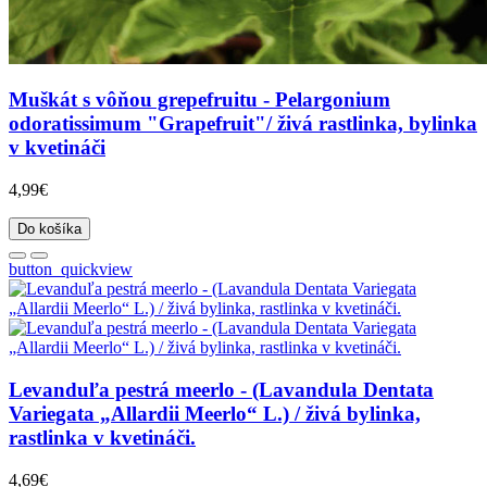
Muškát s vôňou grepefruitu - Pelargonium
odoratissimum "Grapefruit"/ živá rastlinka, bylinka
v kvetináči
4,99€
Do košíka
button_quickview
Levanduľa pestrá meerlo - (Lavandula Dentata
Variegata „Allardii Meerlo“ L.) / živá bylinka,
rastlinka v kvetináči.
4,69€