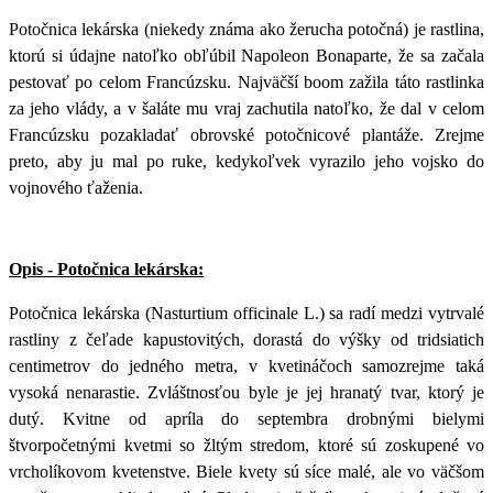
Potočnica lekárska (niekedy známa ako žerucha potočná) je rastlina,
ktorú si údajne natoľko obľúbil Napoleon Bonaparte, že sa začala
pestovať po celom Francúzsku. Najväčší boom zažila táto rastlinka
za jeho vlády, a v šaláte mu vraj zachutila natoľko, že dal v celom
Francúzsku pozakladať obrovské potočnicové plantáže. Zrejme
preto, aby ju mal po ruke, kedykoľvek vyrazilo jeho vojsko do
vojnového ťaženia.
Opis - Potočnica lekárska:
Potočnica lekárska (Nasturtium officinale L.) sa radí medzi vytrvalé
rastliny z čeľade kapustovitých, dorastá do výšky od tridsiatich
centimetrov do jedného metra, v kvetináčoch samozrejme taká
vysoká nenarastie. Zvláštnosťou byle je jej hranatý tvar, ktorý je
dutý. Kvitne od apríla do septembra drobnými bielymi
štvorpočetnými kvetmi so žltým stredom, ktoré sú zoskupené vo
vrcholíkovom kvetenstve. Biele kvety sú síce malé, ale vo väčšom