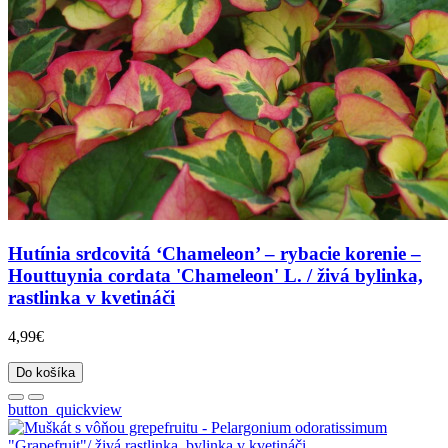
Hutínia srdcovitá ‘Chameleon’ – rybacie korenie –
Houttuynia cordata 'Chameleon' L. / živá bylinka,
rastlinka v kvetináči
4,99€
Do košíka
button_quickview