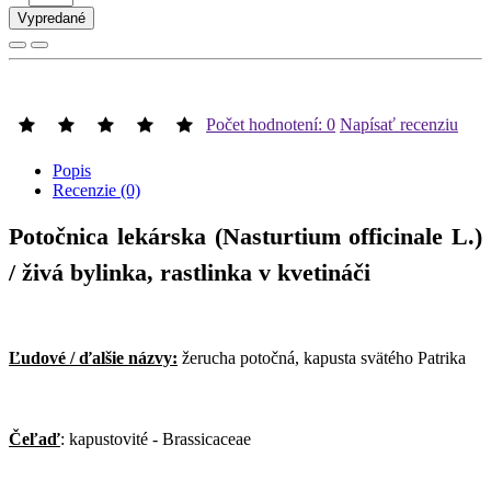
Vypredané
Počet hodnotení: 0
Napísať recenziu
Popis
Recenzie (0)
Potočnica lekárska (Nasturtium officinale L.)
/ živá bylinka, rastlinka v kvetináči
Ľudové / ďalšie názvy:
žerucha potočná, kapusta svätého Patrika
Čeľaď
: kapustovité - Brassicaceae