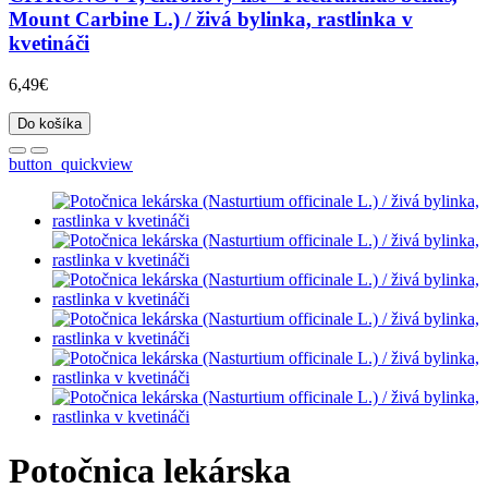
Mount Carbine L.) / živá bylinka, rastlinka v
kvetináči
6,49€
Do košíka
button_quickview
Potočnica lekárska