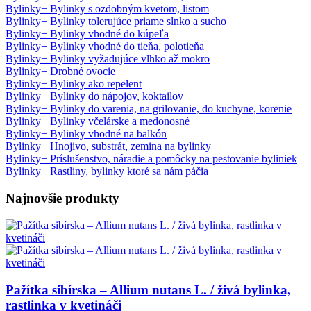
Bylinky
+
Bylinky s ozdobným kvetom, listom
Bylinky
+
Bylinky tolerujúce priame slnko a sucho
Bylinky
+
Bylinky vhodné do kúpeľa
Bylinky
+
Bylinky vhodné do tieňa, polotieňa
Bylinky
+
Bylinky vyžadujúce vlhko až mokro
Bylinky
+
Drobné ovocie
Bylinky
+
Bylinky ako repelent
Bylinky
+
Bylinky do nápojov, koktailov
Bylinky
+
Bylinky do varenia, na grilovanie, do kuchyne, korenie
Bylinky
+
Bylinky včelárske a medonosné
Bylinky
+
Bylinky vhodné na balkón
Bylinky
+
Hnojivo, substrát, zemina na bylinky
Bylinky
+
Príslušenstvo, náradie a pomôcky na pestovanie byliniek
Bylinky
+
Rastliny, bylinky ktoré sa nám páčia
Najnovšie produkty
Pažítka sibírska – Allium nutans L. / živá bylinka,
rastlinka v kvetináči