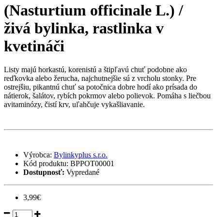
(Nasturtium officinale L.) /
živá bylinka, rastlinka v
kvetináči
Listy majú horkastú, korenistú a štipľavú chuť podobne ako
reďkovka alebo žerucha, najchutnejšie sú z vrcholu stonky. Pre
ostrejšiu, pikantnú chuť sa potočnica dobre hodí ako prísada do
nátierok, šalátov, rybích pokrmov alebo polievok. Pomáha s liečbou
avitaminózy, čistí krv, uľahčuje vykašliavanie.
Výrobca:
Bylinkyplus s.r.o.
Kód produktu:
BPPOT00001
Dostupnosť:
Vypredané
3,99€