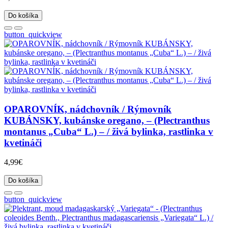
Do košíka
button_quickview
OPAROVNÍK, nádchovník / Rýmovník
KUBÁNSKY, kubánske oregano, – (Plectranthus
montanus „Cuba“ L.) – / živá bylinka, rastlinka v
kvetináči
4,99€
Do košíka
button_quickview