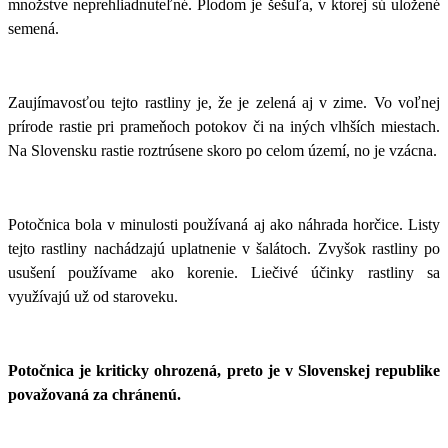
množstve neprehliadnuteľné. Plodom je šešuľa, v ktorej sú uložené
semená.
Zaujímavosťou tejto rastliny je, že je zelená aj v zime. Vo voľnej
prírode rastie pri prameňoch potokov či na iných vlhších miestach.
Na Slovensku rastie roztrúsene skoro po celom území, no je vzácna.
Potočnica bola v minulosti používaná aj ako náhrada horčice. Listy
tejto rastliny nachádzajú uplatnenie v šalátoch. Zvyšok rastliny po
usušení používame ako korenie. Liečivé účinky rastliny sa
využívajú už od staroveku.
Potočnica je kriticky ohrozená, preto je v Slovenskej republike
považovaná za chránenú.