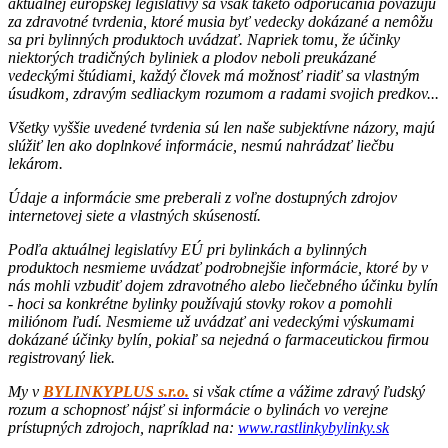
aktuálnej európskej legislatívy sa však takéto odporúčania považujú
za zdravotné tvrdenia, ktoré musia byť vedecky dokázané a nemôžu
sa pri bylinných produktoch uvádzať. Napriek tomu, že účinky
niektorých tradičných byliniek a plodov neboli preukázané
vedeckými štúdiami, každý človek má možnosť riadiť sa vlastným
úsudkom, zdravým sedliackym rozumom a radami svojich predkov...
Všetky vyššie uvedené tvrdenia sú len naše subjektívne názory, majú
slúžiť len ako doplnkové informácie, nesmú nahrádzať liečbu
lekárom.
Údaje a informácie sme preberali z voľne dostupných zdrojov
internetovej siete a vlastných skúseností.
Podľa aktuálnej legislatívy EÚ pri bylinkách a bylinných
produktoch nesmieme uvádzať podrobnejšie informácie, ktoré by v
nás mohli vzbudiť dojem zdravotného alebo liečebného účinku bylín
- hoci sa konkrétne bylinky používajú stovky rokov a pomohli
miliónom ľudí. Nesmieme už uvádzať ani vedeckými výskumami
dokázané účinky bylín, pokiaľ sa nejedná o farmaceutickou firmou
registrovaný liek.
My v
BYLINKYPLUS s.r.o.
si však ctíme a vážime zdravý ľudský
rozum a schopnosť nájsť si informácie o bylinách vo verejne
prístupných zdrojoch, napríklad na:
www.rastlinkybylinky.sk