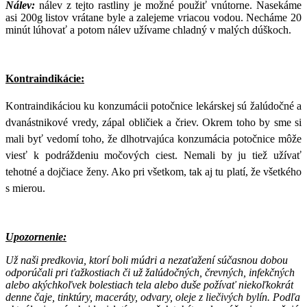
Nálev:
nálev z tejto rastliny je možné použiť vnútorne. Nasekáme
asi 200g listov vrátane byle a zalejeme vriacou vodou. Necháme 20
minút lúhovať a potom nálev užívame chladný v malých dúškoch.
Kontraindikácie:
Kontraindikáciou ku konzumácii potočnice lekárskej sú žalúdočné a
dvanástnikové vredy, zápal obličiek a čriev. Okrem toho by sme si
mali byť vedomí toho, že dlhotrvajúca konzumácia potočnice môže
viesť k podráždeniu močových ciest. Nemali by ju tiež užívať
tehotné a dojčiace ženy. Ako pri všetkom, tak aj tu platí, že všetkého
s mierou.
Upozornenie:
Už naši predkovia, ktorí boli múdri a nezaťažení súčasnou dobou
odporúčali pri ťažkostiach či už žalúdočných, črevných, infekčných
alebo akýchkoľvek bolestiach tela alebo duše požívať niekoľkokrát
denne čaje, tinktúry, maceráty, odvary, oleje z liečivých bylín. Podľa