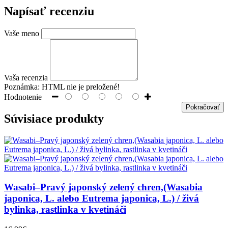
Napísať recenziu
Vaše meno
Vaša recenzia
Poznámka:
HTML nie je preložené!
Hodnotenie
Pokračovať
Súvisiace produkty
Wasabi–Pravý japonský zelený chren,(Wasabia
japonica, L. alebo Eutrema japonica, L.) / živá
bylinka, rastlinka v kvetináči