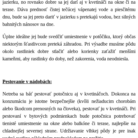
jazierku, no rovnako dobre sa jej darí aj v kvetináči na okne či na
terase. Dáva prednosť čistej tečúcej vápenatej vode a piesčitému
dnu, bude sa jej preto dariť v jazierku s pretekajú vodou, bez silných
bahnitých nánosov na dne.
Úplne ideálne jej bude svedčiť umiestnenie v potôčiku, ktorý občas
niektorým šťastlivcom preteká záhradou. Pri výsadbe musíme pôdu
okolo rastliniek dobre stlačiť alebo korienky zaťažiť menšími
kameňmi, aby rastlinky do doby, než zakorenia, voda neodniesla.
Pestovanie v nádobách:
Netreba sa báť pestovať potočnicu aj v kvetináčoch. Dokonca na
konzumáciu je istotne bezpečnejšie (kvôli nežiaducim chorobám
alebo škodcom prenosných na človeka), pestovať ju v kvetináči. Pri
pestovaní v bytových podmienkach bude potočnica potrebovať
tienisté umiestnenie na okne alebo balkóne či terase, najlepšie na
chladnejšej severnej strane. Udržiavanie vlhkej pôdy je pre inak