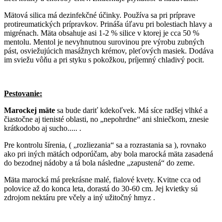
Mätová silica má dezinfekčné účinky. Používa sa pri príprave
protireumatických prípravkov. Prináša úľavu pri bolestiach hlavy a
migrénach. Mäta obsahuje asi 1-2 % silice v ktorej je cca 50 %
mentolu. Mentol je nevyhnutnou surovinou pre výrobu zubných
pást, osviežujúcich masážnych krémov, pleťových masiek. Dodáva
im sviežu vôňu a pri styku s pokožkou, príjemný chladivý pocit.
Pestovanie:
Marockej mäte
sa bude dariť kdekoľvek. Má síce radšej vlhké a
čiastočne aj tienisté oblasti, no „nepohrdne“ ani slniečkom, znesie
krátkodobo aj sucho..... .
Pre kontrolu šírenia, ( „rozliezania“ sa a rozrastania sa ), rovnako
ako pri iných mätách odporúčam, aby bola marocká mäta zasadená
do bezodnej nádoby a tá bola následne „zapustená“ do zeme.
Mäta marocká má prekrásne malé, fialové kvety. Kvitne cca od
polovice až do konca leta, dorastá do 30-60 cm. Jej kvietky sú
zdrojom nektáru pre včely a iný užitočný hmyz .