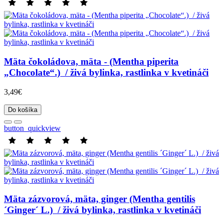
Mäta čokoládova, mäta - (Mentha piperita
„Chocolate“.) / živá bylinka, rastlinka v kvetináči
3,49€
Do košíka
button_quickview
Mäta zázvorová, mäta, ginger (Mentha gentilis
´Ginger´ L.) / živá bylinka, rastlinka v kvetináči