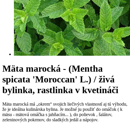
Mäta marocká - (Mentha
spicata 'Moroccan' L.) / živá
bylinka, rastlinka v kvetináči
Mäta marocká má „okrem“ svojich liečivých vlastností aj tú výhodu,
že je ideálna kulinárska bylina. Je možné ju použiť do omáčok ( k
mäsu - mätová omáčka s jahňacím... ), do polievok , šalátov,
zeleninových pokrmov, do sladkých jedál a nápojov.