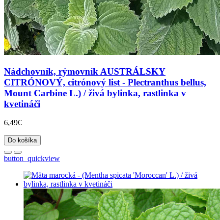
Nádchovník, rýmovník AUSTRÁLSKY
CITRÓNOVÝ, citrónový list - Plectranthus bellus,
Mount Carbine L.) / živá bylinka, rastlinka v
kvetináči
6,49€
Do košíka
button_quickview