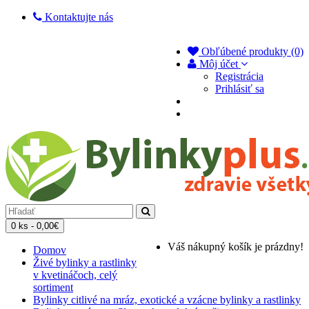
Kontaktujte nás
Obľúbené produkty (0)
Môj účet
Registrácia
Prihlásiť sa
0 ks - 0,00€
Váš nákupný košík je prázdny!
Domov
Živé bylinky a rastlinky
v kvetináčoch, celý
sortiment
Bylinky citlivé na mráz, exotické a vzácne bylinky a rastlinky