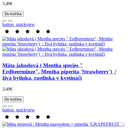
3,49€
Do košíka
button_quickview
Mäta jahodová ( Mentha species "
Erdbeerminze", Mentha piperita 'Strawberry'​​​​​​​) /
živá bylinka, rastlinka v kvetináči
3,49€
Do košíka
button_quickview