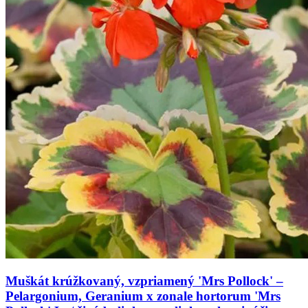
Muškát krúžkovaný, vzpriamený 'Mrs Pollock' –
Pelargonium, Geranium x zonale hortorum 'Mrs