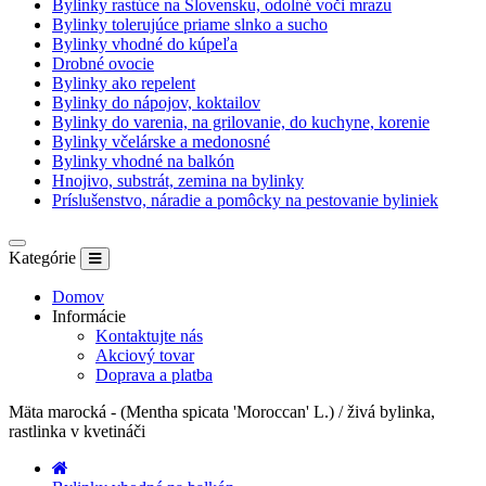
Bylinky rastúce na Slovensku, odolné voči mrazu
Bylinky tolerujúce priame slnko a sucho
Bylinky vhodné do kúpeľa
Drobné ovocie
Bylinky ako repelent
Bylinky do nápojov, koktailov
Bylinky do varenia, na grilovanie, do kuchyne, korenie
Bylinky včelárske a medonosné
Bylinky vhodné na balkón
Hnojivo, substrát, zemina na bylinky
Príslušenstvo, náradie a pomôcky na pestovanie byliniek
Kategórie
Domov
Informácie
Kontaktujte nás
Akciový tovar
Doprava a platba
Mäta marocká - (Mentha spicata 'Moroccan' L.) / živá bylinka,
rastlinka v kvetináči