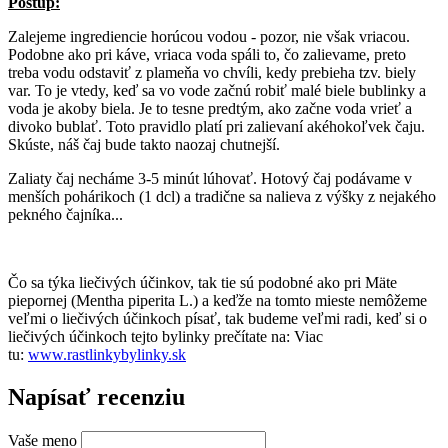
Postup:
Zalejeme ingrediencie horúcou vodou - pozor, nie však vriacou.
Podobne ako pri káve, vriaca voda spáli to, čo zalievame, preto
treba vodu odstaviť z plameňa vo chvíli, kedy prebieha tzv. biely
var. To je vtedy, keď sa vo vode začnú robiť malé biele bublinky a
voda je akoby biela. Je to tesne predtým, ako začne voda vrieť a
divoko bublať. Toto pravidlo platí pri zalievaní akéhokoľvek čaju.
Skúste, náš čaj bude takto naozaj chutnejší.
Zaliaty čaj necháme 3-5 minút lúhovať. Hotový čaj podávame v
menších pohárikoch (1 dcl) a tradične sa nalieva z výšky z nejakého
pekného čajníka...
Čo sa týka liečivých účinkov, tak tie sú podobné ako pri Mäte
piepornej (Mentha piperita L.) a keďže na tomto mieste nemôžeme
veľmi o liečivých účinkoch písať, tak budeme veľmi radi, keď si o
liečivých účinkoch tejto bylinky prečítate na: Viac
tu:
www.rastlinkybylinky.sk
Napísať recenziu
Vaše meno