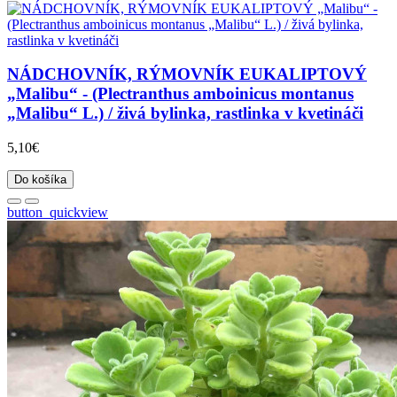
NÁDCHOVNÍK, RÝMOVNÍK EUKALIPTOVÝ
„Malibu“ - (Plectranthus amboinicus montanus
„Malibu“ L.) / živá bylinka, rastlinka v kvetináči
5,10€
Do košíka
button_quickview