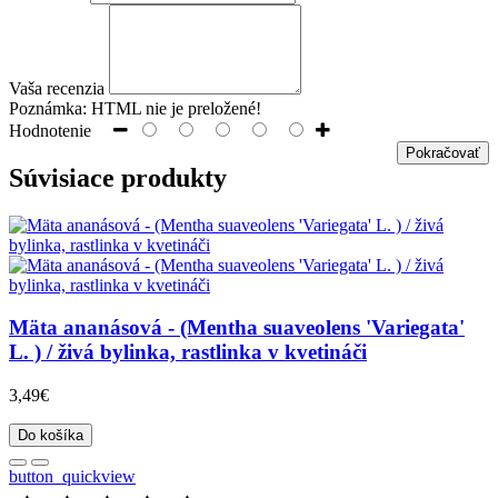
Vaša recenzia
Poznámka:
HTML nie je preložené!
Hodnotenie
Pokračovať
Súvisiace produkty
Mäta ananásová - (Mentha suaveolens 'Variegata'
L. ) / živá bylinka, rastlinka v kvetináči
3,49€
Do košíka
button_quickview