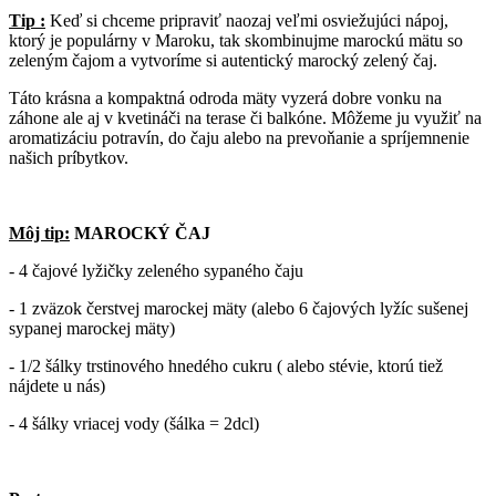
Tip :
Keď si chceme pripraviť naozaj veľmi osviežujúci nápoj,
ktorý je populárny v Maroku, tak skombinujme marockú mätu so
zeleným čajom a vytvoríme si autentický marocký zelený čaj.
Táto krásna a kompaktná odroda mäty vyzerá dobre vonku na
záhone ale aj v kvetináči na terase či balkóne. Môžeme ju využiť na
aromatizáciu potravín, do čaju alebo na prevoňanie a spríjemnenie
našich príbytkov.
Môj tip:
MAROCKÝ ČAJ
- 4 čajové lyžičky zeleného sypaného čaju
- 1 zväzok čerstvej marockej mäty (alebo 6 čajových lyžíc sušenej
sypanej marockej mäty)
- 1/2 šálky trstinového hnedého cukru ( alebo stévie, ktorú tiež
nájdete u nás)
- 4 šálky vriacej vody (šálka = 2dcl)