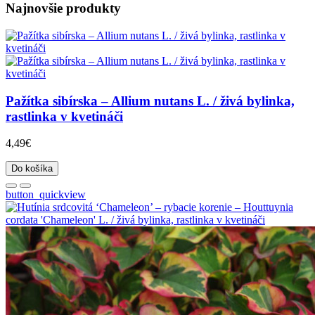
Najnovšie produkty
Pažítka sibírska – Allium nutans L. / živá bylinka,
rastlinka v kvetináči
4,49€
Do košíka
button_quickview