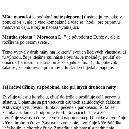
Mäta marocká
je podobná
mäte piepornej
( máme ju rovnako v
ponuke :-) ) , ale je viac kompaktná a viac sa „hodí“ pre prípravu
mätového čaju, ktorý je naozaj vynikajúci.
Mentha spicata " Moroccan L. "
je pôvodom z Európy , ale je
rozšírená po celom svete .
Tento vytrvalý druh mäty má „okrem“ svojich liečivých vlastností aj
tú výhodu, že je ideálna kulinárska bylina. Je možné ju použiť do
omáčok ( k mäsu - mätová omáčka s jahňacím... ) , do polievok ,
šalátov , zeleninových pokrmov , do sladkých jedál a nápojov .
Jej liečivé účinky sú podobné, ako pri iných druhoch mäty :
Zvyšuje telesnú kondíciu, chuť do jedla a posilňuje celú nervovú
sústavu. Uplatňuje sa pri všetkých druhoch žalúdočných ťažkostí.
Aktivizuje vylučovaciu funkciu pečene a pankreasu, tíši bolesti
žlčníka a žalúdka. Podporuje tvorbu tráviacich štiav a žlče a
uvoľňuje svalstvo čriev. Je veľmi nápomocná pri hnačke a uvoľňuje
kŕče v hrubom čreve. Zastavuje zvracanie, uvoľňuje kŕče žalúdka,
lieči koliky a choroby čriev. Zmierňuje plynatosť a nadúvanie.