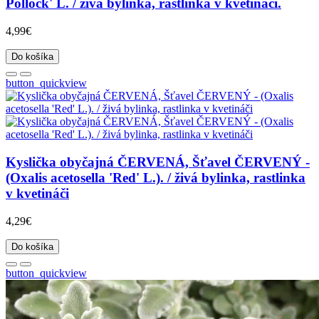
Pollock' L. / živá bylinka, rastlinka v kvetináči.
4,99€
Do košíka
button_quickview
Kyslička obyčajná ČERVENÁ, Šťavel ČERVENÝ -
(Oxalis acetosella 'Red' L.). / živá bylinka, rastlinka
v kvetináči
4,29€
Do košíka
button_quickview