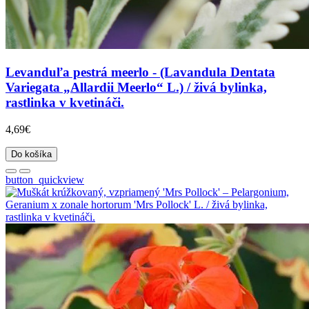
Levanduľa pestrá meerlo - (Lavandula Dentata
Variegata „Allardii Meerlo“ L.) / živá bylinka,
rastlinka v kvetináči.
4,69€
Do košíka
button_quickview