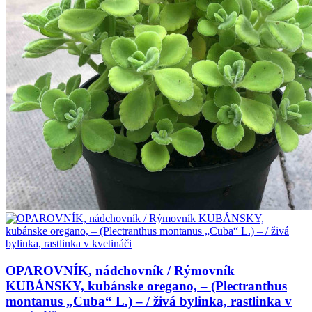
OPAROVNÍK, nádchovník / Rýmovník
KUBÁNSKY, kubánske oregano, – (Plectranthus
montanus „Cuba“ L.) – / živá bylinka, rastlinka v