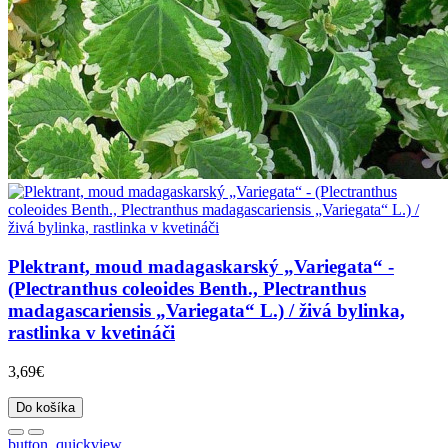
Plektrant, moud madagaskarský „Variegata“ -
(Plectranthus coleoides Benth., Plectranthus
madagascariensis „Variegata“ L.) / živá bylinka,
rastlinka v kvetináči
3,69€
Do košíka
button_quickview