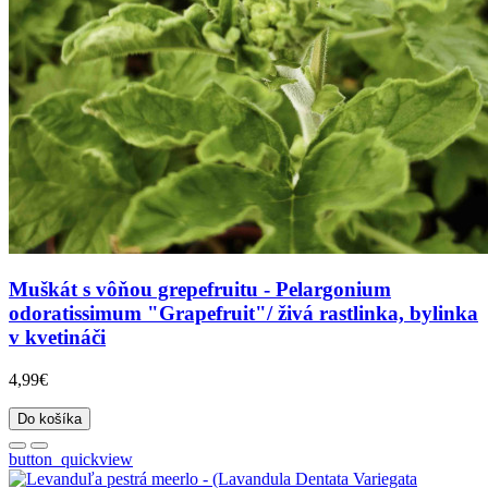
Muškát s vôňou grepefruitu - Pelargonium
odoratissimum "Grapefruit"/ živá rastlinka, bylinka
v kvetináči
4,99€
Do košíka
button_quickview