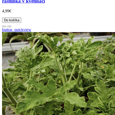
rastlinka v kvetináči
4,99€
Do košíka
button_quickview