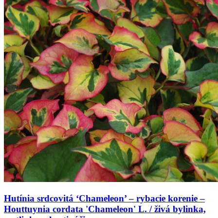
Hutínia srdcovitá ‘Chameleon’ – rybacie korenie –
Houttuynia cordata 'Chameleon' L. / živá bylinka,