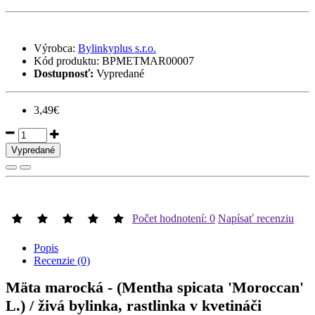
Výrobca:
Bylinkyplus s.r.o.
Kód produktu:
BPMETMAR00007
Dostupnosť:
Vypredané
3,49€
Vypredané
Počet hodnotení: 0
Napísať recenziu
Popis
Recenzie (0)
Mäta marocká - (Mentha spicata 'Moroccan'
L.)
/ živá bylinka, rastlinka v kvetináči