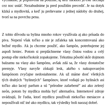
cez noc ustáť. Nezabudnime ju pred použitím precediť. Je na dotyk
klzká a mydlovitá, a keď ju prelievame z jednej nádoby do druhej,
tvorí sa na povrchu pena.
Z tohto dôvodu sa bylina mnoho rokov využívala aj ako prísada do
piva. Nepení však toľko a nie je zďaleka tak koncentrovaná ako
bežné mydlo. Ak ju chceme použiť, ako šampón, potrebujeme jej
aspoň hrniec. Potom si prepláchneme vlasy čistou vodou a celý
postup ešte niekoľkokrát zopakujeme. Tekutina pôsobí skôr dojmom
balzamu na vlasy ako šampónu, avšak zdá sa, že vlasy dostatočne
premyje. Vlasy navyše získajú lesk, akého s nakupovaným
šampónom zvyčajne nedosiahneme. Ak už máme dosť všetkých
tých drahých "bylinných" šampónov, ktoré voňajú po bylinách asi
toľko ako lacný parfum a sú "prírodne zafarbené" asi ako zelený
neón, potom by mydlica mohla byť alternatíva. Internetové zdroje
uvádzajú, že ľudia, ktorí mydlicu používali niekoľko mesiacov a
nepoužívali nič iné ako mydlicu, tak výsledky boli naozaj dobré.