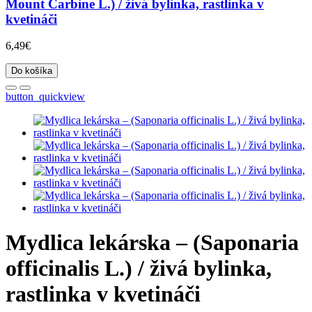
Mount Carbine L.) / živá bylinka, rastlinka v
kvetináči
6,49€
Do košíka
button_quickview
Mydlica lekárska – (Saponaria
officinalis L.) / živá bylinka,
rastlinka v kvetináči