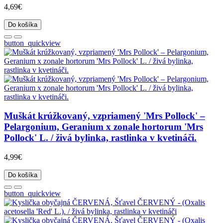
4,69€
Do košíka
button_quickview
Muškát krúžkovaný, vzpriamený 'Mrs Pollock' –
Pelargonium, Geranium x zonale hortorum 'Mrs
Pollock' L. / živá bylinka, rastlinka v kvetináči.
4,99€
Do košíka
button_quickview