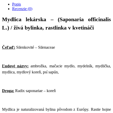
Popis
Recenzie (0)
Mydlica lekárska – (Saponaria officinalis
L.)
/ živá bylinka, rastlinka v kvetináči
Čeľaď:
Silenkovité – Silenaceae
Ľudové názvy:
ambrožka, mačacie mydlo, mydelník, mydlička,
mydlica, mydlový koreň, psí sapún,
Droga:
Radix saponariae – koreň
Mydlica je naturalizovaná bylina pôvodom z Európy. Rastie hojne