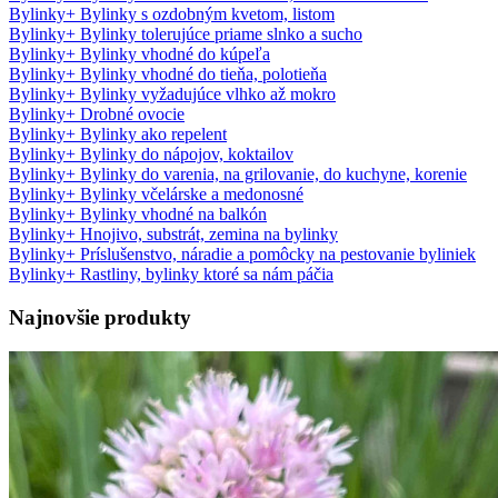
Bylinky
+
Bylinky s ozdobným kvetom, listom
Bylinky
+
Bylinky tolerujúce priame slnko a sucho
Bylinky
+
Bylinky vhodné do kúpeľa
Bylinky
+
Bylinky vhodné do tieňa, polotieňa
Bylinky
+
Bylinky vyžadujúce vlhko až mokro
Bylinky
+
Drobné ovocie
Bylinky
+
Bylinky ako repelent
Bylinky
+
Bylinky do nápojov, koktailov
Bylinky
+
Bylinky do varenia, na grilovanie, do kuchyne, korenie
Bylinky
+
Bylinky včelárske a medonosné
Bylinky
+
Bylinky vhodné na balkón
Bylinky
+
Hnojivo, substrát, zemina na bylinky
Bylinky
+
Príslušenstvo, náradie a pomôcky na pestovanie byliniek
Bylinky
+
Rastliny, bylinky ktoré sa nám páčia
Najnovšie produkty