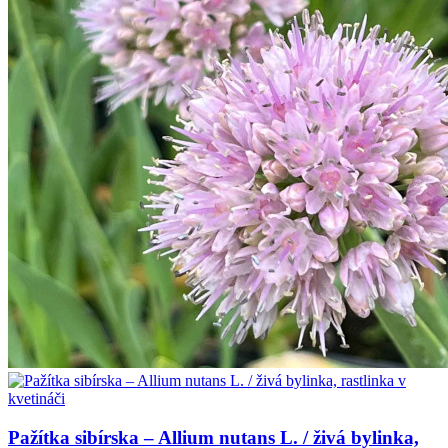
Pažítka sibírska – Allium nutans L. / živá bylinka,