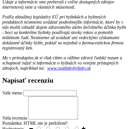
Údaje a informácie sme preberali z voľne dostupných zdrojov
internetovej siete a vlastných skúseností.
Podľa aktuálnej legislatívy EÚ pri bylinkách a bylinných
produktoch nesmieme uvádzať podrobnejšie informácie, ktoré by v
nás mohli vzbudiť dojem zdravotného alebo liečebného účinku bylín
- hoci sa konkrétne bylinky používajú stovky rokov a pomohli
miliónom ľudí. Nesmieme už uvádzať ani vedeckými výskumami
dokázané účinky bylín, pokiaľ sa nejedná o farmaceutickou firmou
registrovaný liek.
My v prirodaplus.sk si však ctíme a vážime zdravý ľudský rozum a
schopnosť nájsť si informácie o bylinách vo verejne prístupných
zdrojoch, napríklad na:
www.rastlinkybylinky.sk
Napísať recenziu
Vaše meno
Vaša recenzia
Poznámka:
HTML nie je preložené!
Hodnotenie