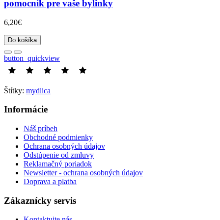
pomocník pre vaše bylinky
6,20€
Do košíka
button_quickview
Štítky:
mydlica
Informácie
Náš príbeh
Obchodné podmienky
Ochrana osobných údajov
Odstúpenie od zmluvy
Reklamačný poriadok
Newsletter - ochrana osobných údajov
Doprava a platba
Zákaznícky servis
Kontaktujte nás