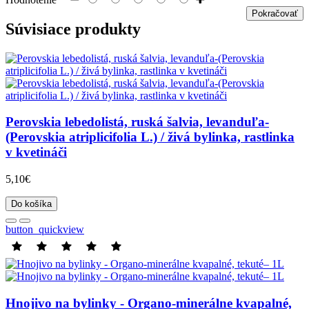
Pokračovať
Súvisiace produkty
Perovskia lebedolistá, ruská šalvia, levanduľa-
(Perovskia atriplicifolia L.) / živá bylinka, rastlinka
v kvetináči
5,10€
Do košíka
button_quickview
Hnojivo na bylinky - Organo-minerálne kvapalné,