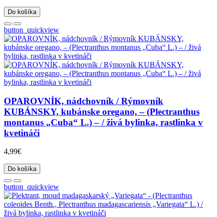
Do košíka
button_quickview
OPAROVNÍK, nádchovník / Rýmovník
KUBÁNSKY, kubánske oregano, – (Plectranthus
montanus „Cuba“ L.) – / živá bylinka, rastlinka v
kvetináči
4,99€
Do košíka
button_quickview