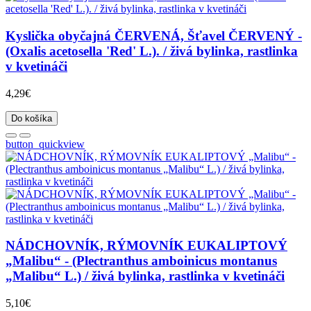
Kyslička obyčajná ČERVENÁ, Šťavel ČERVENÝ -
(Oxalis acetosella 'Red' L.). / živá bylinka, rastlinka
v kvetináči
4,29€
Do košíka
button_quickview
NÁDCHOVNÍK, RÝMOVNÍK EUKALIPTOVÝ
„Malibu“ - (Plectranthus amboinicus montanus
„Malibu“ L.) / živá bylinka, rastlinka v kvetináči
5,10€