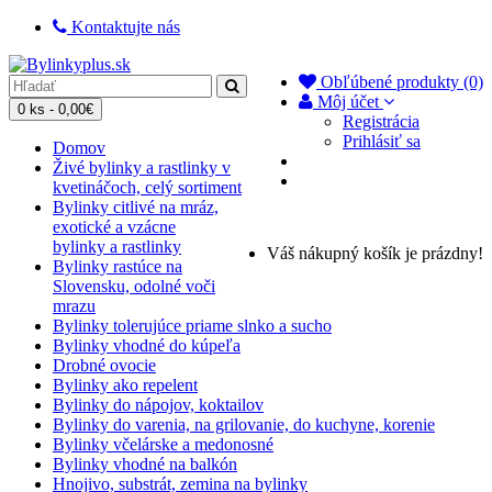
Kontaktujte nás
Obľúbené produkty (0)
Môj účet
0 ks - 0,00€
Registrácia
Prihlásiť sa
Domov
Živé bylinky a rastlinky v
kvetináčoch, celý sortiment
Bylinky citlivé na mráz,
exotické a vzácne
bylinky a rastlinky
Váš nákupný košík je prázdny!
Bylinky rastúce na
Slovensku, odolné voči
mrazu
Bylinky tolerujúce priame slnko a sucho
Bylinky vhodné do kúpeľa
Drobné ovocie
Bylinky ako repelent
Bylinky do nápojov, koktailov
Bylinky do varenia, na grilovanie, do kuchyne, korenie
Bylinky včelárske a medonosné
Bylinky vhodné na balkón
Hnojivo, substrát, zemina na bylinky