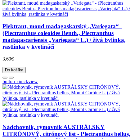
Plektrant, moud madagaskarský „Variegata“ -
(Plectranthus coleoides Benth., Plectranthus
madagascariensis „Variegata“ L.) / živá bylinka,
rastlinka v kvetináči
3,69€
Do košíka
button_quickview
Nádchovník, rýmovník AUSTRÁLSKY
CITRÓNOVÝ, citrónový list - Plectranthus bellus,