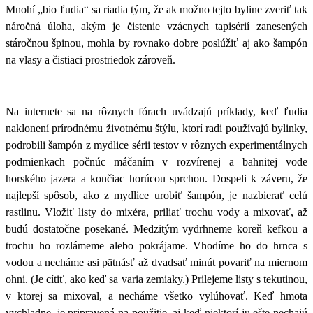
Mnohí „bio ľudia“ sa riadia tým, že ak možno tejto byline zveriť tak
náročná úloha, akým je čistenie vzácnych tapisérií zanesených
stáročnou špinou, mohla by rovnako dobre poslúžiť aj ako šampón
na vlasy a čistiaci prostriedok zároveň.
Na internete sa na rôznych fórach uvádzajú príklady, keď ľudia
naklonení prírodnému životnému štýlu, ktorí radi používajú bylinky,
podrobili šampón z mydlice sérii testov v rôznych experimentálnych
podmienkach počnúc máčaním v rozvírenej a bahnitej vode
horského jazera a končiac horúcou sprchou. Dospeli k záveru, že
najlepší spôsob, ako z mydlice urobiť šampón, je nazbierať celú
rastlinu. Vložiť listy do mixéra, priliať trochu vody a mixovať, až
budú dostatočne posekané. Medzitým vydrhneme koreň kefkou a
trochu ho rozlámeme alebo pokrájame. Vhodíme ho do hrnca s
vodou a necháme asi pätnásť až dvadsať minút povariť na miernom
ohni. (Je cítiť, ako keď sa varia zemiaky.) Prilejeme listy s tekutinou,
v ktorej sa mixoval, a necháme všetko vylúhovať. Keď hmota
vychladne, je pripravená na použitie, aj keď niektorí ju ešte nechajú