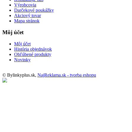
Výrobcovia
Darčekové poukážky
Akciový tovar
Mapa stránok
Môj účet
Môj účet
História objednávok
Obľúbené produkty
Novinky
© Bylinkyplus.sk,
NajReklama.sk - tvorba eshopu