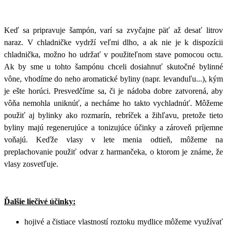
Keď sa pripravuje šampón, varí sa zvyčajne päť až desať litrov
naraz. V chladničke vydrží veľmi dlho, a ak nie je k dispozícii
chladnička, možno ho udržať v použiteľnom stave pomocou octu.
Ak by sme u tohto šampónu chceli dosiahnuť skutočné bylinné
vône, vhodíme do neho aromatické byliny (napr. levanduľu...), kým
je ešte horúci. Presvedčíme sa, či je nádoba dobre zatvorená, aby
vôňa nemohla uniknúť, a necháme ho takto vychladnúť. Môžeme
použiť aj bylinky ako rozmarín, rebríček a žihľavu, pretože tieto
byliny majú regenerujúce a tonizujúce účinky a zároveň príjemne
voňajú. Keďže vlasy v lete menia odtieň, môžeme na
preplachovanie použiť odvar z harmančeka, o ktorom je známe, že
vlasy zosvetľuje.
Ďalšie liečivé účinky:
hojivé a čistiace vlastností roztoku mydlice môžeme využívať