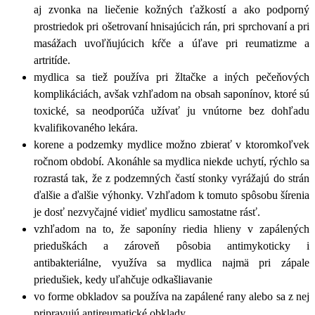
aj zvonka na liečenie kožných ťažkostí a ako podporný
prostriedok pri ošetrovaní hnisajúcich rán, pri sprchovaní a pri
masážach uvoľňujúcich kŕče a úľave pri reumatizme a
artritíde.
mydlica sa tiež používa pri žltačke a iných pečeňových
komplikáciách, avšak vzhľadom na obsah saponínov, ktoré sú
toxické, sa neodporúča užívať ju vnútorne bez dohľadu
kvalifikovaného lekára.
korene a podzemky mydlice možno zbierať v ktoromkoľvek
ročnom období. Akonáhle sa mydlica niekde uchytí, rýchlo sa
rozrastá tak, že z podzemných častí stonky vyrážajú do strán
ďalšie a ďalšie výhonky. Vzhľadom k tomuto spôsobu šírenia
je dosť nezvyčajné vidieť mydlicu samostatne rásť.
vzhľadom na to, že saponíny riedia hlieny v zapálených
prieduškách a zároveň pôsobia antimykoticky i
antibakteriálne, využíva sa mydlica najmä pri zápale
priedušiek, kedy uľahčuje odkašliavanie
vo forme obkladov sa používa na zapálené rany alebo sa z nej
pripravujú antireumatické obklady