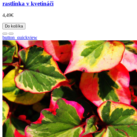
rastlinka v kvetináči
4,49€
Do košíka
button_quickview