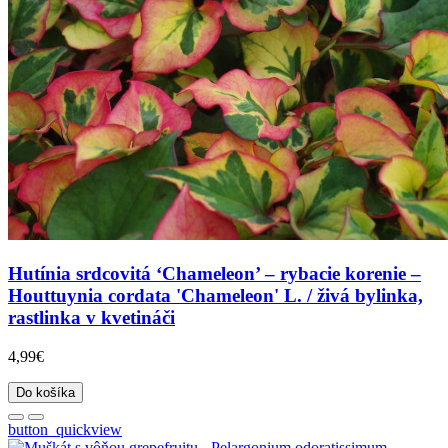
Hutínia srdcovitá ‘Chameleon’ – rybacie korenie –
Houttuynia cordata 'Chameleon' L. / živá bylinka,
rastlinka v kvetináči
4,99€
Do košíka
button_quickview