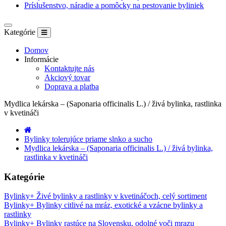
Príslušenstvo, náradie a pomôcky na pestovanie byliniek
Kategórie
Domov
Informácie
Kontaktujte nás
Akciový tovar
Doprava a platba
Mydlica lekárska – (Saponaria officinalis L.) / živá bylinka, rastlinka
v kvetináči
Bylinky tolerujúce priame slnko a sucho
Mydlica lekárska – (Saponaria officinalis L.) / živá bylinka,
rastlinka v kvetináči
Kategórie
Bylinky
+
Živé bylinky a rastlinky v kvetináčoch, celý sortiment
Bylinky
+
Bylinky citlivé na mráz, exotické a vzácne bylinky a
rastlinky
Bylinky
+
Bylinky rastúce na Slovensku, odolné voči mrazu