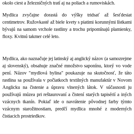
okolo ciest a železničných tratí aj na poliach a rumoviskách.
Mydlica zvyčajne dorastá do výšky tridsať až šesťdesiat
centimetrov. Ružovkasté až biele kvety s piatimi korunnými lístkami
bývajú na samom vrchole rastliny a trochu pripomínajú plamienky,
floxy. Kvitnú takmer celé leto.
Mydlica, ako naznačuje jej latinský aj anglický názov (a samozrejme
aj slovenský), obsahuje značné množstvo saponínu, ktorý vo vode
pení. Názov "mydlová bylina" poukazuje na skutočnosť, že táto
rastlina sa používala v počiatkoch textilných manufaktúr v Novom
Anglicku na čistenie a úpravu vlnených látok. V súčasnosti ju
používajú múzea pri reštaurovaní a čistení starých tapisérií a iných
vzácnych tkanín. Pokiaľ ide o navrátenie pôvodnej farby týmto
vzácnym starožitnostiam, predčí mydlica mnohé z moderných
čistiacich prostriedkov.