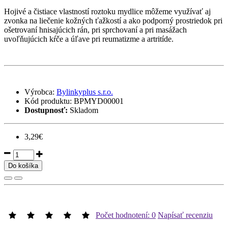
Hojivé a čistiace vlastností roztoku mydlice môžeme využívať aj
zvonka na liečenie kožných ťažkostí a ako podporný prostriedok pri
ošetrovaní hnisajúcich rán, pri sprchovaní a pri masážach
uvoľňujúcich kŕče a úľave pri reumatizme a artritíde.
Výrobca:
Bylinkyplus s.r.o.
Kód produktu:
BPMYD00001
Dostupnosť:
Skladom
3,29€
Do košíka
Počet hodnotení: 0
Napísať recenziu