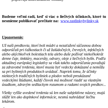
Budeme veľmi radi, keď si viac o liečivých účinkoch, ktoré tu
nesmieme publikovať prečítate na:
www.rastlinkybylinky.sk
Upozornenie:
Už naši predkovia, ktorí boli múdri a nezaťažení súčasnou dobou
odporúčali pri ťažkostiach či už žalúdočných, črevných, infekčných
alebo akýchkoľvek bolestiach tela alebo duše požívať niekoľkokrát
denne čaje, tinktúry, maceráty, odvary, oleje z liečivých bylín. Podľa
aktuálnej európskej legislatívy sa však takéto odporúčania považujú
za zdravotné tvrdenia, ktoré musia byť vedecky dokázané a nemôžu
sa pri bylinných produktoch uvádzať. Napriek tomu, že účinky
niektorých tradičných byliniek a plodov neboli preukázané
vedeckými štúdiami, každý človek má možnosť riadiť sa vlastným
úsudkom, zdravým sedliackym rozumom a radami svojich predkov...
Všetky vyššie uvedené tvrdenia sú len naše subjektívne názory, majú
slúžiť len ako doplnkové informácie, nesmú nahrádzať liečbu
lekárom.