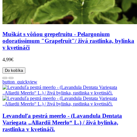
Muškát s vôňou grepefruitu - Pelargonium
odoratissimum "Grapefruit"/ živá rastlinka, bylinka
v kvetináči
4,99€
Do košíka
button_quickview
Levanduľa pestrá meerlo - (Lavandula Dentata
Variegata „Allardii Meerlo“ L.) / živá bylinka,
rastlinka v kvetináči.