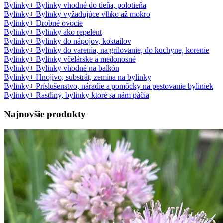
Bylinky
+
Bylinky vhodné do tieňa, polotieňa
Bylinky
+
Bylinky vyžadujúce vlhko až mokro
Bylinky
+
Drobné ovocie
Bylinky
+
Bylinky ako repelent
Bylinky
+
Bylinky do nápojov, koktailov
Bylinky
+
Bylinky do varenia, na grilovanie, do kuchyne, korenie
Bylinky
+
Bylinky včelárske a medonosné
Bylinky
+
Bylinky vhodné na balkón
Bylinky
+
Hnojivo, substrát, zemina na bylinky
Bylinky
+
Príslušenstvo, náradie a pomôcky na pestovanie byliniek
Bylinky
+
Rastliny, bylinky ktoré sa nám páčia
Najnovšie produkty