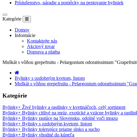
Príslušenstvo, náradie a pomôcky na pestovanie byliniek
Kategórie
Domov
Informácie
Kontaktujte nás
Akciový tovar
Doprava a platba
Muškát s vôňou grepefruitu - Pelargonium odoratissimum "Grapefruit"/
Bylinky s ozdobným kvetom, listom
Muškát s vôňou grepefruitu - Pelargonium odoratissimum "Grapef
Kategórie
Bylinky
+
Živé bylinky a rastlinky v kvetináčoch, celý sortiment
Bylinky
+
Bylinky citlivé na mráz, exotické a vzácne bylinky a rastlin
Bylinky
+
Bylinky rastúce na Slovensku, odolné voči mrazu
Bylinky
+
Bylinky s ozdobným kvetom, listom
Bylinky
+
Bylinky tolerujúce priame slnko a sucho
Bylinky
+
Bylinky vhodné do kúpeľa