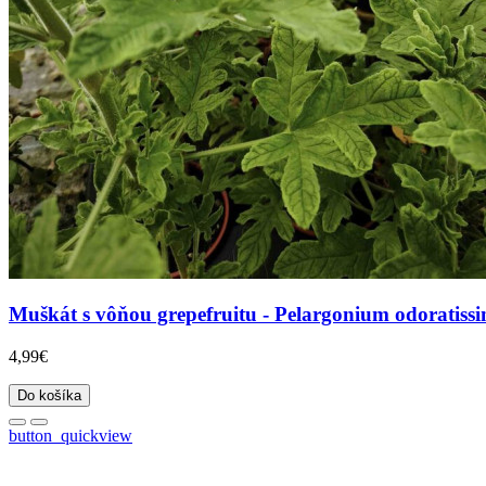
Muškát s vôňou grepefruitu - Pelargonium odoratissi
4,99€
Do košíka
button_quickview