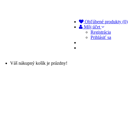
Obľúbené produkty (0)
Môj účet
Registrácia
Prihlásiť sa
Váš nákupný košík je prázdny!