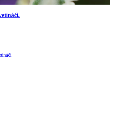
etináči.