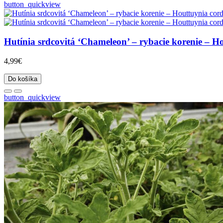
button_quickview
Hutínia srdcovitá ‘Chameleon’ – rybacie korenie – Ho
4,99€
Do košíka
button_quickview