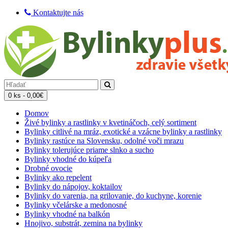
Kontaktujte nás
0 ks - 0,00€
Domov
Živé bylinky a rastlinky v kvetináčoch, celý sortiment
Bylinky citlivé na mráz, exotické a vzácne bylinky a rastlinky
Bylinky rastúce na Slovensku, odolné voči mrazu
Bylinky tolerujúce priame slnko a sucho
Bylinky vhodné do kúpeľa
Drobné ovocie
Bylinky ako repelent
Bylinky do nápojov, koktailov
Bylinky do varenia, na grilovanie, do kuchyne, korenie
Bylinky včelárske a medonosné
Bylinky vhodné na balkón
Hnojivo, substrát, zemina na bylinky