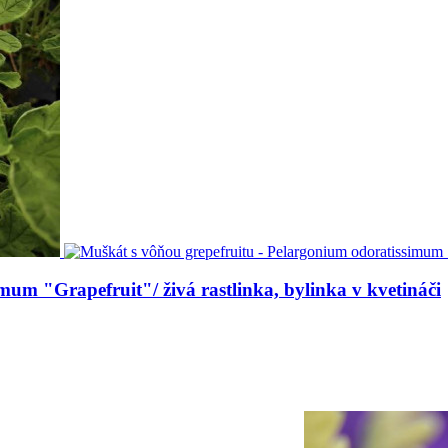
mum "Grapefruit"/ živá rastlinka, bylinka v kvetináči