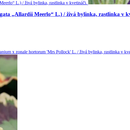
a „Allardii Meerlo“ L.) / živá bylinka, rastlinka v kv