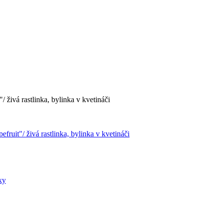
 živá rastlinka, bylinka v kvetináči
ruit"/ živá rastlinka, bylinka v kvetináči
ky