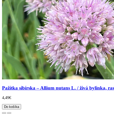
Pažítka sibírska – Allium nutans L. / živá bylinka, ras
4,49€
Do košíka