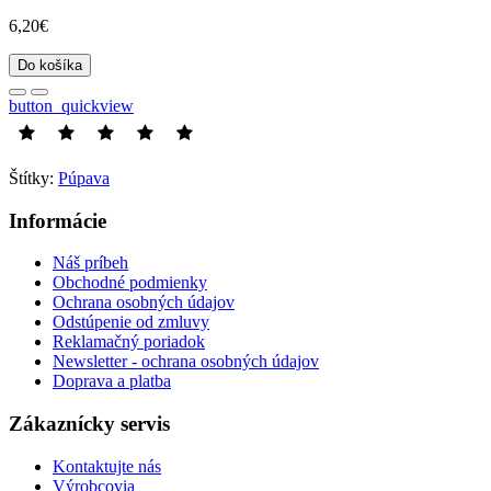
6,20€
Do košíka
button_quickview
Štítky:
Púpava
Informácie
Náš príbeh
Obchodné podmienky
Ochrana osobných údajov
Odstúpenie od zmluvy
Reklamačný poriadok
Newsletter - ochrana osobných údajov
Doprava a platba
Zákaznícky servis
Kontaktujte nás
Výrobcovia