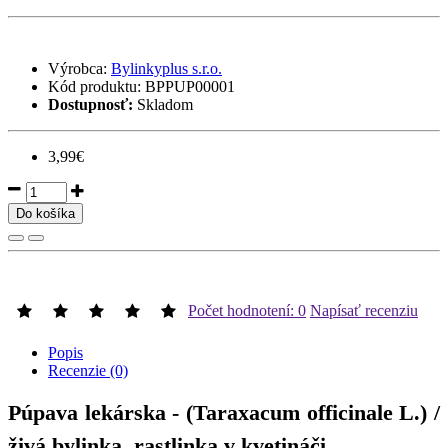
Výrobca:
Bylinkyplus s.r.o.
Kód produktu:
BPPUP00001
Dostupnosť:
Skladom
3,99€
Do košíka
Počet hodnotení: 0
Napísať recenziu
Popis
Recenzie (0)
Púpava lekárska - (Taraxacum officinale L.)
/
živá bylinka, rastlinka v kvetináči