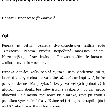
Čeľaď:
Cichoriaceae (čakankovité)
Opis:
Púpava je veľmi rozšírená dvojklíčnolistová rastlina rodu
Taraxacum. Púpava vytvára nespočetné množstvo druhov.
Najznámejšia je púpava lekárska – Taraxacum officinale, ktorá nás
zaujíma a máme ju v ponuke.
Púpava
je trváca, veľmi odolná bylina s listami v prízemnej ružici,
ktoré sú v obryse obrátene vajcovité, až obrátene kopijovité, hrubo
perovito delené. Má jazykové kvety vo veľkých jednotlivých
úboroch, dutú stonku bez listov (stvol s výškou 5 – 30 cm) široko
rúrkovitú. Celá rastlina roní horké biele mlieko, ktoré pri styku s
pokožkou vytvára šedé fľaky. Kvitne od jari do jesene (apríl – jún i
neskôr), plody sú nažky s chocholcom.