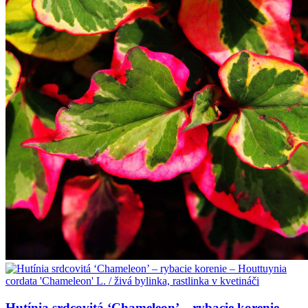
Hutínia srdcovitá ‘Chameleon’ – rybacie korenie –