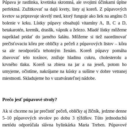
Púpava je rastlinka, kvetinka skromná, ale svojimi účinkami úplne
perfektná. Zužitkovať sa dajú kvety, listy aj koreň. Z púpavových
kvetov sa pripravuje skvelý med, ktorý funguje ako liek na angínu či
bolenie v krku. Lístky púpavy obsahujú vitamíny A, B, C a D,
betakarotén, kremík, draslík, vápnik a železo. Mladé lístky môžeme
napríklad pridať do jarného šalátu. Môžeme si tiež naordinovať
prečisťovaciu kôru pre obličky a pečeň z púpavových listov – kôra
sa ale neodporúča tehotným ženám. Koreň púpavy pomáha
zbavovať telo toxínov, znižuje hladinu cukru, cholesterolu a
krvného tlaku. Koreň sa zbiera na jar a na jeseň, potom ho
umyjeme, očistíme, nakrájame na kúsky a sušíme v dobre vetranej
miestnosti. Skladujeme ho v uzatvárateľnej nádobe.
Prečo jesť púpavové stvoly?
Ak si chceme na jar prečistiť pečeň, obličky aj žlčník, jedzme denne
5–10 púpavových stvolov po dobu 3 týždňov. Túto jednoduchú
metódu odporúčala slávna bylinkárka Maria Treben. Púpavové