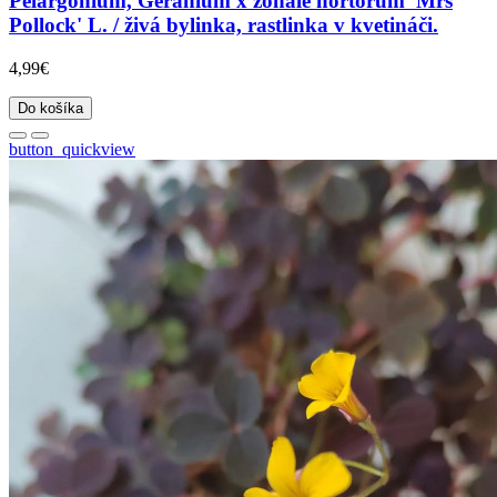
Pelargonium, Geranium x zonale hortorum 'Mrs
Pollock' L. / živá bylinka, rastlinka v kvetináči.
4,99€
Do košíka
button_quickview