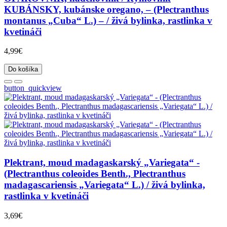
KUBÁNSKY, kubánske oregano, – (Plectranthus
montanus „Cuba“ L.) – / živá bylinka, rastlinka v
kvetináči
4,99€
Do košíka
button_quickview
Plektrant, moud madagaskarský „Variegata“ -
(Plectranthus coleoides Benth., Plectranthus
madagascariensis „Variegata“ L.) / živá bylinka,
rastlinka v kvetináči
3,69€