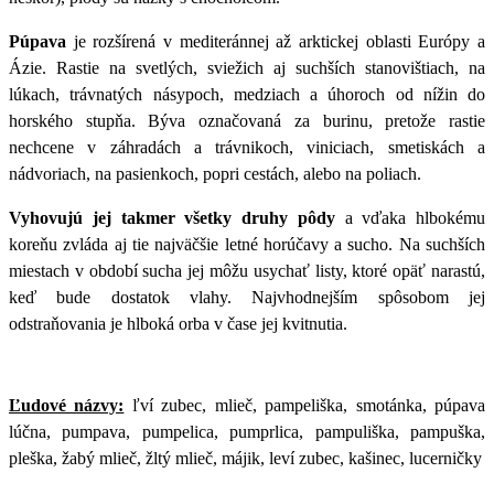
Púpava
je rozšírená v mediteránnej až arktickej oblasti Európy a
Ázie. Rastie na svetlých, sviežich aj suchších stanovištiach, na
lúkach, trávnatých násypoch, medziach a úhoroch od nížin do
horského stupňa. Býva označovaná za burinu, pretože rastie
nechcene v záhradách a trávnikoch, viniciach, smetiskách a
nádvoriach, na pasienkoch, popri cestách, alebo na poliach.
Vyhovujú jej takmer všetky druhy pôdy
a vďaka hlbokému
koreňu zvláda aj tie najväčšie letné horúčavy a sucho. Na suchších
miestach v období sucha jej môžu usychať listy, ktoré opäť narastú,
keď bude dostatok vlahy. Najvhodnejším spôsobom jej
odstraňovania je hlboká orba v čase jej kvitnutia.
Ľudové názvy:
ľví zubec, mlieč, pampeliška, smotánka, púpava
lúčna, pumpava, pumpelica, pumprlica, pampuliška, pampuška,
pleška, žabý mlieč, žltý mlieč, májik, leví zubec, kašinec, lucerničky