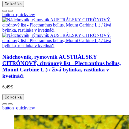
Do košíka
button_quickview
Nádchovník, rýmovník AUSTRÁLSKY
CITRÓNOVÝ, citrónový list - Plectranthus bellus,
Mount Carbine L.) / živá bylinka, rastlinka v
kvetináči
6,49€
Do košíka
button_quickview