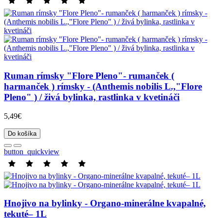
Ruman rímsky "Flore Pleno"- rumanček (
harmanček ) rímsky - (Anthemis nobilis L.,"Flore
Pleno" ) / živá bylinka, rastlinka v kvetináči
5,49€
Do košíka
button_quickview
Hnojivo na bylinky - Organo-minerálne kvapalné,
tekuté– 1L