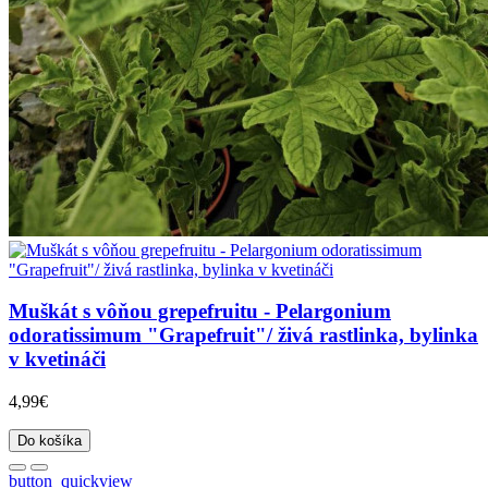
Muškát s vôňou grepefruitu - Pelargonium
odoratissimum "Grapefruit"/ živá rastlinka, bylinka
v kvetináči
4,99€
Do košíka
button_quickview