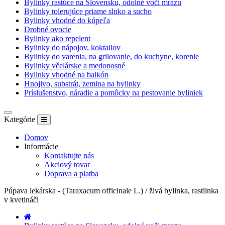
Bylinky rastúce na Slovensku, odolné voči mrazu
Bylinky tolerujúce priame slnko a sucho
Bylinky vhodné do kúpeľa
Drobné ovocie
Bylinky ako repelent
Bylinky do nápojov, koktailov
Bylinky do varenia, na grilovanie, do kuchyne, korenie
Bylinky včelárske a medonosné
Bylinky vhodné na balkón
Hnojivo, substrát, zemina na bylinky
Príslušenstvo, náradie a pomôcky na pestovanie byliniek
Kategórie
Domov
Informácie
Kontaktujte nás
Akciový tovar
Doprava a platba
Púpava lekárska - (Taraxacum officinale L.) / živá bylinka, rastlinka
v kvetináči