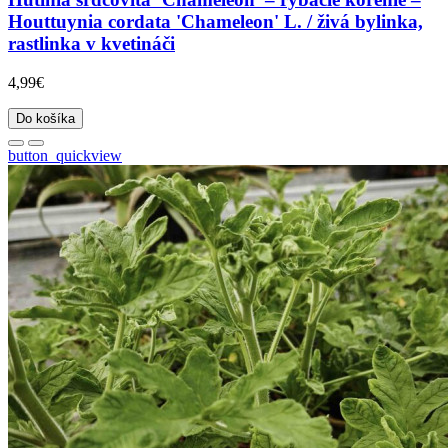
Houttuynia cordata 'Chameleon' L. / živá bylinka,
rastlinka v kvetináči
4,99€
Do košíka
button_quickview