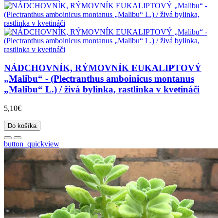
NÁDCHOVNÍK, RÝMOVNÍK EUKALIPTOVÝ
„Malibu“ - (Plectranthus amboinicus montanus
„Malibu“ L.) / živá bylinka, rastlinka v kvetináči
5,10€
Do košíka
button_quickview