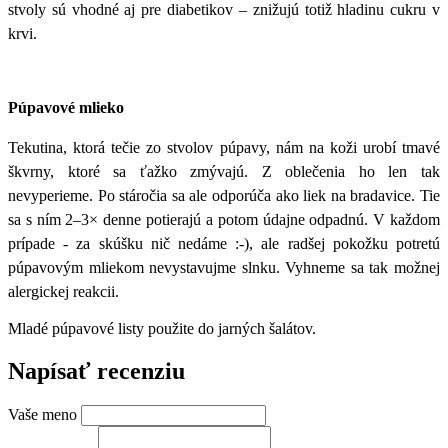
stvoly sú vhodné aj pre diabetikov – znižujú totiž hladinu cukru v
krvi.
Púpavové mlieko
Tekutina, ktorá tečie zo stvolov púpavy, nám na koži urobí tmavé
škvrny, ktoré sa ťažko zmývajú. Z oblečenia ho len tak
nevyperieme. Po stáročia sa ale odporúča ako liek na bradavice. Tie
sa s ním 2–3× denne potierajú a potom údajne odpadnú. V každom
prípade - za skúšku nič nedáme :-), ale radšej pokožku potretú
púpavovým mliekom nevystavujme slnku. Vyhneme sa tak možnej
alergickej reakcii.
Mladé púpavové listy použite do jarných šalátov.
Napísať recenziu
Vaše meno