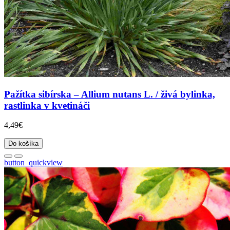
Pažítka sibírska – Allium nutans L. / živá bylinka,
rastlinka v kvetináči
4,49€
Do košíka
button_quickview