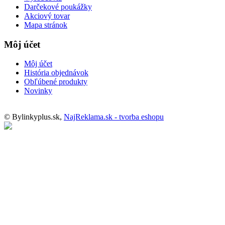
Darčekové poukážky
Akciový tovar
Mapa stránok
Môj účet
Môj účet
História objednávok
Obľúbené produkty
Novinky
© Bylinkyplus.sk,
NajReklama.sk - tvorba eshopu