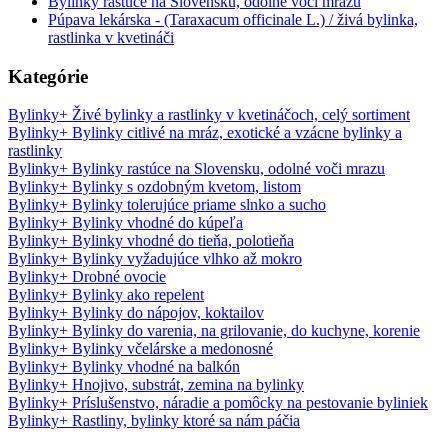
Bylinky rastúce na Slovensku, odolné voči mrazu
Púpava lekárska - (Taraxacum officinale L.) / živá bylinka,
rastlinka v kvetináči
Kategórie
Bylinky
+
Živé bylinky a rastlinky v kvetináčoch, celý sortiment
Bylinky
+
Bylinky citlivé na mráz, exotické a vzácne bylinky a
rastlinky
Bylinky
+
Bylinky rastúce na Slovensku, odolné voči mrazu
Bylinky
+
Bylinky s ozdobným kvetom, listom
Bylinky
+
Bylinky tolerujúce priame slnko a sucho
Bylinky
+
Bylinky vhodné do kúpeľa
Bylinky
+
Bylinky vhodné do tieňa, polotieňa
Bylinky
+
Bylinky vyžadujúce vlhko až mokro
Bylinky
+
Drobné ovocie
Bylinky
+
Bylinky ako repelent
Bylinky
+
Bylinky do nápojov, koktailov
Bylinky
+
Bylinky do varenia, na grilovanie, do kuchyne, korenie
Bylinky
+
Bylinky včelárske a medonosné
Bylinky
+
Bylinky vhodné na balkón
Bylinky
+
Hnojivo, substrát, zemina na bylinky
Bylinky
+
Príslušenstvo, náradie a pomôcky na pestovanie byliniek
Bylinky
+
Rastliny, bylinky ktoré sa nám páčia