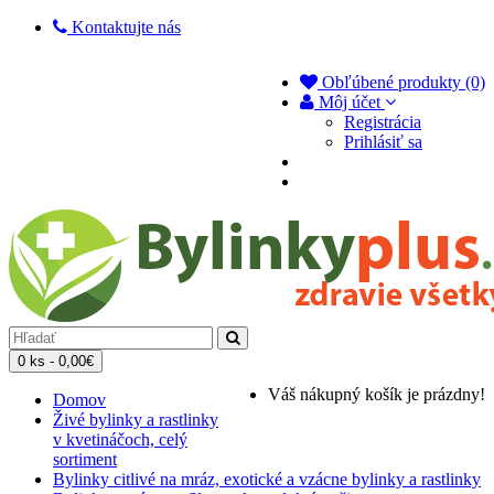
Kontaktujte nás
Obľúbené produkty (0)
Môj účet
Registrácia
Prihlásiť sa
0 ks - 0,00€
Váš nákupný košík je prázdny!
Domov
Živé bylinky a rastlinky
v kvetináčoch, celý
sortiment
Bylinky citlivé na mráz, exotické a vzácne bylinky a rastlinky