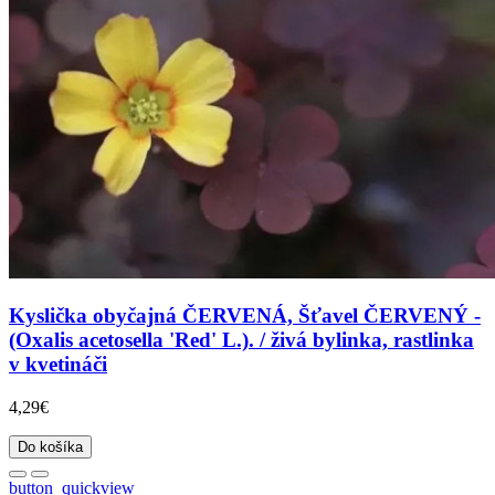
Kyslička obyčajná ČERVENÁ, Šťavel ČERVENÝ -
(Oxalis acetosella 'Red' L.). / živá bylinka, rastlinka
v kvetináči
4,29€
Do košíka
button_quickview