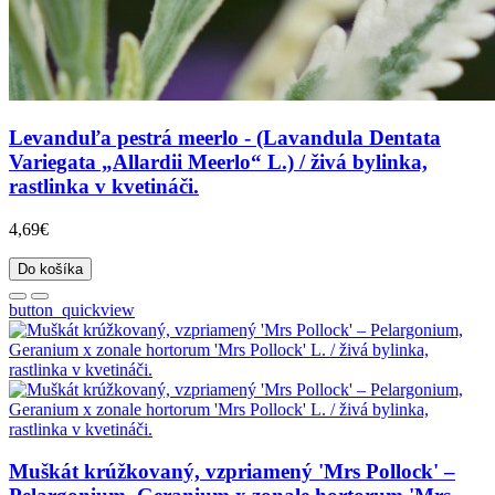
Levanduľa pestrá meerlo - (Lavandula Dentata
Variegata „Allardii Meerlo“ L.) / živá bylinka,
rastlinka v kvetináči.
4,69€
Do košíka
button_quickview
Muškát krúžkovaný, vzpriamený 'Mrs Pollock' –