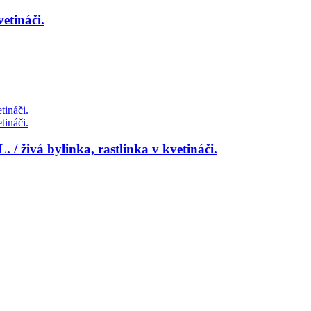
etináči.
 živá bylinka, rastlinka v kvetináči.