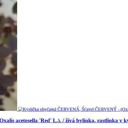
 acetosella 'Red' L.). / živá bylinka, rastlinka v kv