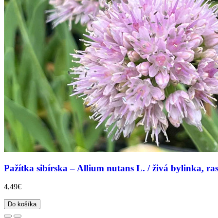
Pažítka sibírska – Allium nutans L. / živá bylinka, ras
4,49€
Do košíka