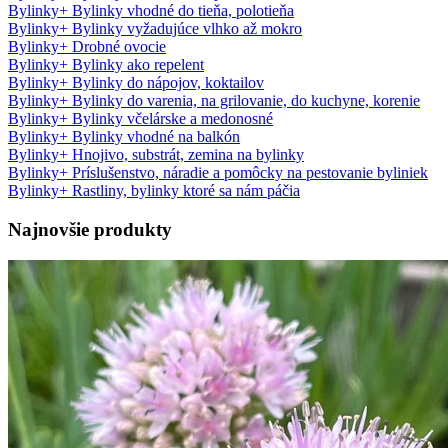
Bylinky
+
Bylinky vhodné do tieňa, polotieňa
Bylinky
+
Bylinky vyžadujúce vlhko až mokro
Bylinky
+
Drobné ovocie
Bylinky
+
Bylinky ako repelent
Bylinky
+
Bylinky do nápojov, koktailov
Bylinky
+
Bylinky do varenia, na grilovanie, do kuchyne, korenie
Bylinky
+
Bylinky včelárske a medonosné
Bylinky
+
Bylinky vhodné na balkón
Bylinky
+
Hnojivo, substrát, zemina na bylinky
Bylinky
+
Príslušenstvo, náradie a pomôcky na pestovanie byliniek
Bylinky
+
Rastliny, bylinky ktoré sa nám páčia
Najnovšie produkty