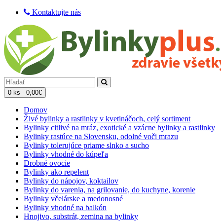
Kontaktujte nás
0 ks - 0,00€
Domov
Živé bylinky a rastlinky v kvetináčoch, celý sortiment
Bylinky citlivé na mráz, exotické a vzácne bylinky a rastlinky
Bylinky rastúce na Slovensku, odolné voči mrazu
Bylinky tolerujúce priame slnko a sucho
Bylinky vhodné do kúpeľa
Drobné ovocie
Bylinky ako repelent
Bylinky do nápojov, koktailov
Bylinky do varenia, na grilovanie, do kuchyne, korenie
Bylinky včelárske a medonosné
Bylinky vhodné na balkón
Hnojivo, substrát, zemina na bylinky