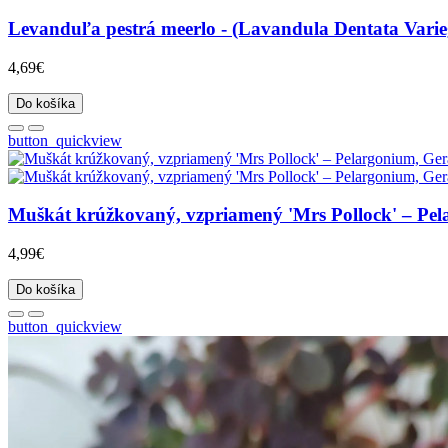
Levanduľa pestrá meerlo - (Lavandula Dentata Variegat
4,69€
Do košíka
button_quickview
Muškát krúžkovaný, vzpriamený 'Mrs Pollock' – Pelar
4,99€
Do košíka
button_quickview