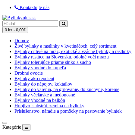
Kontaktujte nás
0 ks - 0,00€
Domov
Živé bylinky a rastlinky v kvetináčoch, celý sortiment
Bylinky citlivé na mráz, exotické a vzácne bylinky a rastlinky
Bylinky rastúce na Slovensku, odolné voči mrazu
Bylinky tolerujúce priame slnko a sucho
Bylinky vhodné do kúpeľa
Drobné ovocie
Bylinky ako repelent
Bylinky do nápojov, koktailov
Bylinky do varenia, na grilovanie, do kuchyne, korenie
Bylinky včelárske a medonosné
Bylinky vhodné na balkón
Hnojivo, substrát, zemina na bylinky
Príslušenstvo, náradie a pomôcky na pestovanie byliniek
Kategórie