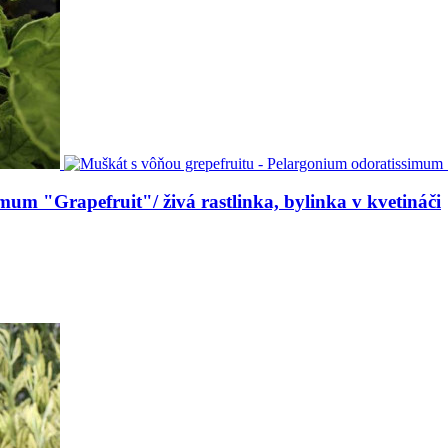
mum "Grapefruit"/ živá rastlinka, bylinka v kvetináči