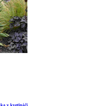
nka v kvetináči