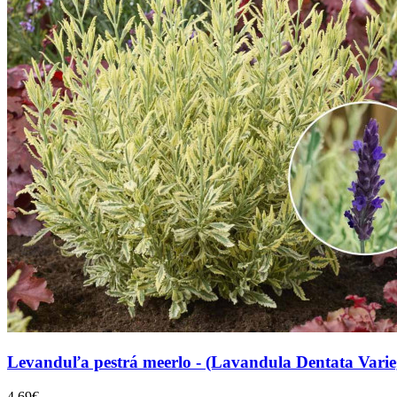
Levanduľa pestrá meerlo - (Lavandula Dentata Variegat
4,69€