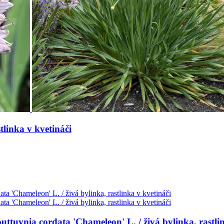
tlinka v kvetináči
uttuynia cordata 'Chameleon' L. / živá bylinka, rastli