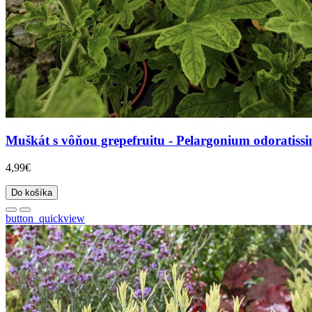
Muškát s vôňou grepefruitu - Pelargonium odoratissi
4,99€
Do košíka
button_quickview