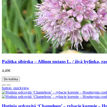
Pažítka sibírska – Allium nutans L. / živá bylinka, ras
4,49€
Do košíka
button_quickview
Hutínia srdcovitá ‘Chameleon’ – rybacie korenie – Ho