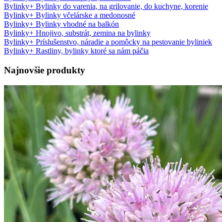
Bylinky
+
Bylinky do varenia, na grilovanie, do kuchyne, korenie
Bylinky
+
Bylinky včelárske a medonosné
Bylinky
+
Bylinky vhodné na balkón
Bylinky
+
Hnojivo, substrát, zemina na bylinky
Bylinky
+
Príslušenstvo, náradie a pomôcky na pestovanie byliniek
Bylinky
+
Rastliny, bylinky ktoré sa nám páčia
Najnovšie produkty