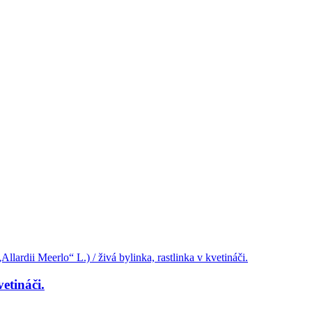
etináči.