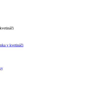
 kvetináči
inka v kvetináči
ky