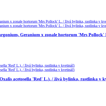
gonium, Geranium x zonale hortorum 'Mrs Pollock' L. /
 acetosella 'Red' L.). / živá bylinka, rastlinka v kv