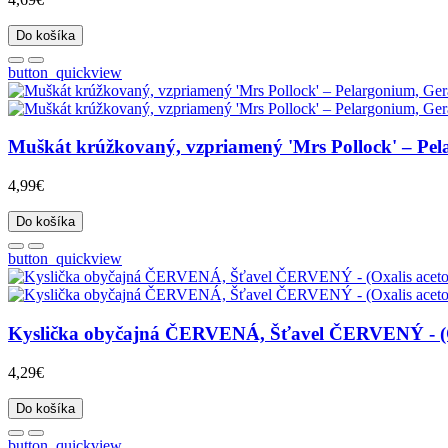
Do košíka
button_quickview
Muškát krúžkovaný, vzpriamený 'Mrs Pollock' – Pelar
4,99€
Do košíka
button_quickview
Kyslička obyčajná ČERVENÁ, Šťavel ČERVENÝ - (Oxalis
4,29€
Do košíka
button_quickview