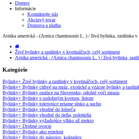
Domov
Informácie
Kontaktujte nás
Akciový tovar
Doprava a platba
Arnika americká - (Arnica chamissonis L. ) / živá bylinka, rastlinka v
Živé bylinky a rastlinky v kvetináčoch, celý sortiment
Arnika americká - (Arnica chamissonis L. ) / živá bylinka, rastl
Kategórie
Bylinky
+
Živé bylinky a rastlinky v kvetináčoch, celý sortiment
Bylinky
+
Bylinky citlivé na mráz, exotické a vzácne bylinky a rastlin
Bylinky
+
Bylinky rastúce na Slovensku, odolné voči mrazu
Bylinky
+
Bylinky s ozdobným kvetom, listom
Bylinky
+
Bylinky tolerujúce priame slnko a sucho
Bylinky
+
Bylinky vhodné do kúpeľa
Bylinky
+
Bylinky vhodné do tieňa, polotieňa
Bylinky
+
Bylinky vyžadujúce vlhko až mokro
Bylinky
+
Drobné ovocie
Bylinky
+
Bylinky ako repelent
Bylinky
+
Bylinky do nápojov, koktailov