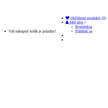
Obľúbené produkty (0)
Môj účet
Registrácia
Prihlásiť sa
Váš nákupný košík je prázdny!