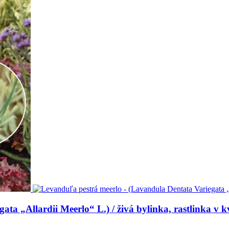
a „Allardii Meerlo“ L.) / živá bylinka, rastlinka v kv