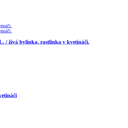
 živá bylinka, rastlinka v kvetináči.
etináči